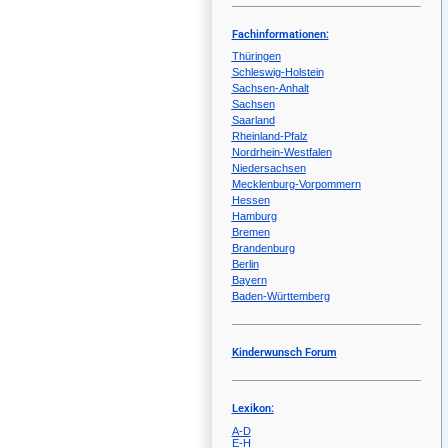
Fachinformationen:
Thüringen
Schleswig-Holstein
Sachsen-Anhalt
Sachsen
Saarland
Rheinland-Pfalz
Nordrhein-Westfalen
Niedersachsen
Mecklenburg-Vorpommern
Hessen
Hamburg
Bremen
Brandenburg
Berlin
Bayern
Baden-Württemberg
Kinderwunsch Forum
Lexikon:
A-D
E-H