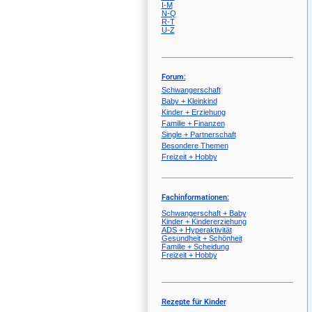
I-M
N-Q
R-T
U-Z
Forum:
Schwangerschaft
Baby + Kleinkind
Kinder + Erziehung
Familie + Finanzen
Single + Partnerschaft
Besondere Themen
Freizeit + Hobby
Fachinformationen:
Schwangerschaft + Baby
Kinder + Kindererziehung
ADS + Hyperaktivität
Gesundheit + Schönheit
Familie + Scheidung
Freizeit + Hobby
Rezepte für Kinder