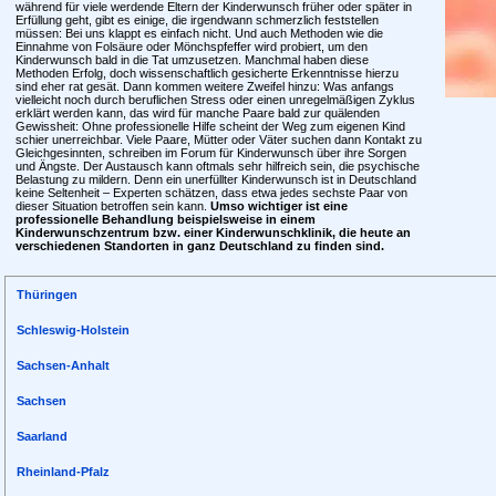
während für viele werdende Eltern der Kinderwunsch früher oder später in
Erfüllung geht, gibt es einige, die irgendwann schmerzlich feststellen
müssen: Bei uns klappt es einfach nicht. Und auch Methoden wie die
Einnahme von Folsäure oder Mönchspfeffer wird probiert, um den
Kinderwunsch bald in die Tat umzusetzen. Manchmal haben diese
Methoden Erfolg, doch wissenschaftlich gesicherte Erkenntnisse hierzu
sind eher rat gesät. Dann kommen weitere Zweifel hinzu: Was anfangs
vielleicht noch durch beruflichen Stress oder einen unregelmäßigen Zyklus
erklärt werden kann, das wird für manche Paare bald zur quälenden
Gewissheit: Ohne professionelle Hilfe scheint der Weg zum eigenen Kind
schier unerreichbar. Viele Paare, Mütter oder Väter suchen dann Kontakt zu
Gleichgesinnten, schreiben im Forum für Kinderwunsch über ihre Sorgen
und Ängste. Der Austausch kann oftmals sehr hilfreich sein, die psychische
Belastung zu mildern. Denn ein unerfüllter Kinderwunsch ist in Deutschland
keine Seltenheit – Experten schätzen, dass etwa jedes sechste Paar von
dieser Situation betroffen sein kann.
Umso wichtiger ist eine
professionelle Behandlung beispielsweise in einem
Kinderwunschzentrum bzw. einer Kinderwunschklinik, die heute an
verschiedenen Standorten in ganz Deutschland zu finden sind.
Thüringen
Schleswig-Holstein
Sachsen-Anhalt
Sachsen
Saarland
Rheinland-Pfalz