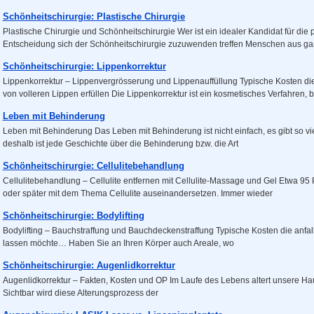
Schönheitschirurgie: Plastische Chirurgie
Plastische Chirurgie und Schönheitschirurgie Wer ist ein idealer Kandidat für die
Entscheidung sich der Schönheitschirurgie zuzuwenden treffen Menschen aus ga
Schönheitschirurgie: Lippenkorrektur
Lippenkorrektur – Lippenvergrösserung und Lippenauffüllung Typische Kosten di
von volleren Lippen erfüllen Die Lippenkorrektur ist ein kosmetisches Verfahren, 
Leben mit Behinderung
Leben mit Behinderung Das Leben mit Behinderung ist nicht einfach, es gibt so 
deshalb ist jede Geschichte über die Behinderung bzw. die Art
Schönheitschirurgie: Cellulitebehandlung
Cellulitebehandlung – Cellulite entfernen mit Cellulite-Massage und Gel Etwa 95 
oder später mit dem Thema Cellulite auseinandersetzen. Immer wieder
Schönheitschirurgie: Bodylifting
Bodylifting – Bauchstraffung und Bauchdeckenstraffung Typische Kosten die anfal
lassen möchte… Haben Sie an Ihren Körper auch Areale, wo
Schönheitschirurgie: Augenlidkorrektur
Augenlidkorrektur – Fakten, Kosten und OP Im Laufe des Lebens altert unsere Hau
Sichtbar wird diese Alterungsprozess der