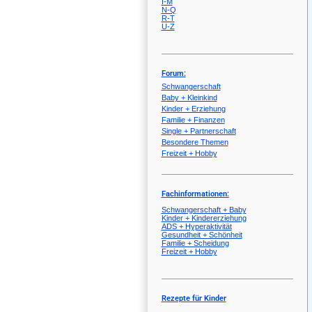
I-M
N-Q
R-T
U-Z
Forum:
Schwangerschaft
Baby + Kleinkind
Kinder + Erziehung
Familie + Finanzen
Single + Partnerschaft
Besondere Themen
Freizeit + Hobby
Fachinformationen:
Schwangerschaft + Baby
Kinder + Kindererziehung
ADS + Hyperaktivität
Gesundheit + Schönheit
Familie + Scheidung
Freizeit + Hobby
Rezepte für Kinder