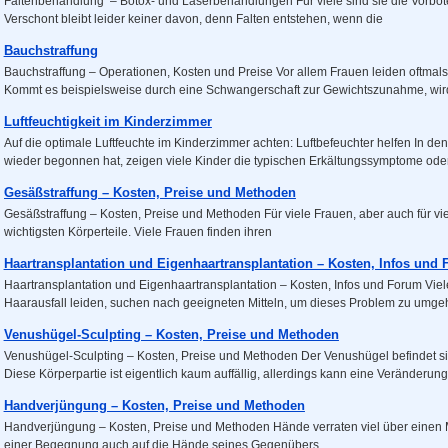
Faltenbehandlung – Botox- und Laserbehandlungen Für viele sind sie die Vorboten
Verschont bleibt leider keiner davon, denn Falten entstehen, wenn die
Bauchstraffung
Bauchstraffung – Operationen, Kosten und Preise Vor allem Frauen leiden oftmals
Kommt es beispielsweise durch eine Schwangerschaft zur Gewichtszunahme, wi
Luftfeuchtigkeit im Kinderzimmer
Auf die optimale Luftfeuchte im Kinderzimmer achten: Luftbefeuchter helfen In d
wieder begonnen hat, zeigen viele Kinder die typischen Erkältungssymptome ode
Gesäßstraffung – Kosten, Preise und Methoden
Gesäßstraffung – Kosten, Preise und Methoden Für viele Frauen, aber auch für vie
wichtigsten Körperteile. Viele Frauen finden ihren
Haartransplantation und Eigenhaartransplantation – Kosten, Infos und
Haartransplantation und Eigenhaartransplantation – Kosten, Infos und Forum Vie
Haarausfall leiden, suchen nach geeigneten Mitteln, um dieses Problem zu umge
Venushügel-Sculpting – Kosten, Preise und Methoden
Venushügel-Sculpting – Kosten, Preise und Methoden Der Venushügel befindet 
Diese Körperpartie ist eigentlich kaum auffällig, allerdings kann eine Veränderun
Handverjüngung – Kosten, Preise und Methoden
Handverjüngung – Kosten, Preise und Methoden Hände verraten viel über einen 
einer Begegnung auch auf die Hände seines Gegenübers.