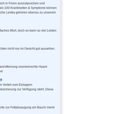
t sich in Foren auszutauschen und
r als 100 Krankheiten & Symptome können
ische Lexika gehören ebenso zu unserem
aches Wort, doch es kann so viel Leiden
ten nicht nur im Gesicht gut aussehen.
aarentfernung unerwünschte Haare
el
de
 Vorteil vom Einlagern
Absicherung zur Verfügung steht. Diese
erte zur Fettabsaugung am Bauch meint