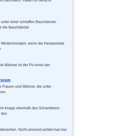
 des Alters: Falten im Gesicht.
 unter einer schlaffen Bauchdecke.
rd die Bauchdecke
en Wintermonaten, wenn die Heizperiode
r
le Männer ist der Po eines der
 Forum
le Frauen und Männer, die unter
hen.
sich knapp oberhalb des Schambeins.
g des
Menschen. Nicht umsonst achtet man bei