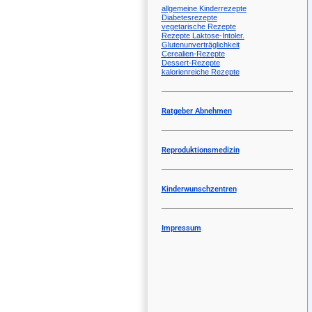
allgemeine Kinderrezepte
Diabetesrezepte
vegetarische Rezepte
Rezepte Laktose-Intoler.
Glutenunverträglichkeit
Cerealien-Rezepte
Dessert-Rezepte
kalorienreiche Rezepte
Ratgeber Abnehmen
Reproduktionsmedizin
Kinderwunschzentren
Impressum