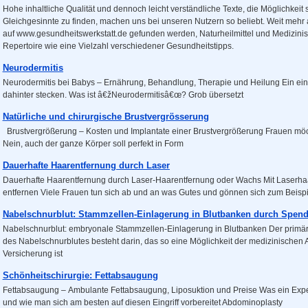
Hohe inhaltliche Qualität und dennoch leicht verständliche Texte, die Möglichkei
Gleichgesinnte zu finden, machen uns bei unseren Nutzern so beliebt. Weit meh
auf www.gesundheitswerkstatt.de gefunden werden, Naturheilmittel und Medizin
Repertoire wie eine Vielzahl verschiedener Gesundheitstipps.
Neurodermitis
Neurodermitis bei Babys – Ernährung, Behandlung, Therapie und Heilung Ein einf
dahinter stecken. Was ist â€žNeurodermitisâ€œ? Grob übersetzt
Natürliche und chirurgische Brustvergrösserung
Brustvergrößerung – Kosten und Implantate einer Brustvergrößerung Frauen möch
Nein, auch der ganze Körper soll perfekt in Form
Dauerhafte Haarentfernung durch Laser
Dauerhafte Haarentfernung durch Laser-Haarentfernung oder Wachs Mit Laserh
entfernen Viele Frauen tun sich ab und an was Gutes und gönnen sich zum Beispi
Nabelschnurblut: Stammzellen-Einlagerung in Blutbanken durch Spen
Nabelschnurblut: embryonale Stammzellen-Einlagerung in Blutbanken Der primäre
des Nabelschnurblutes besteht darin, das so eine Möglichkeit der medizinischen 
Versicherung ist
Schönheitschirurgie: Fettabsaugung
Fettabsaugung – Ambulante Fettabsaugung, Liposuktion und Preise Was ein Exp
und wie man sich am besten auf diesen Eingriff vorbereitet Abdominoplasty