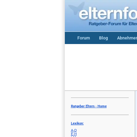
Forum
Blog
Abnehmen
Ratgeber Eltern - Home
Lexikon:
A-D
E-H