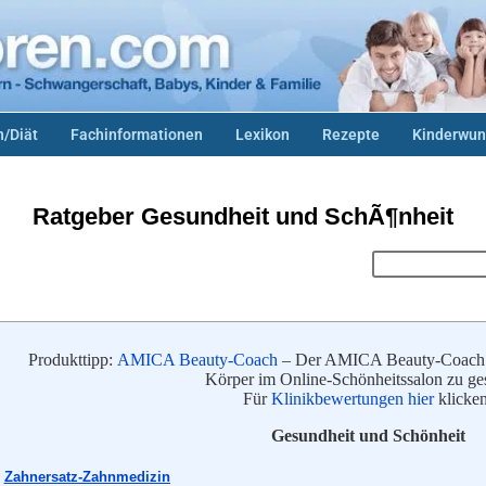
/Diät
Fachinformationen
Lexikon
Rezepte
Kinderwun
Ratgeber Gesundheit und SchÃ¶nheit
Produkttipp:
AMICA Beauty-Coach
– Der AMICA Beauty-Coach er
Körper im Online-Schönheitssalon zu ges
Für
Klinikbewertungen hier
klicken
Gesundheit und Schönheit
Zahnersatz-Zahnmedizin