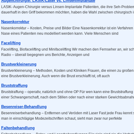
Augenchirurgie: LASIK-Laser vs. Linsenimplantate
LASIK- Augen-Chirurgie versus Linsen-Implantate Patienten, die ihre Seh-Problem
dauerhaft in den Griff bekommen möchten, haben die Wahl zwischen chirurgisch i
Nasenkorrektur
Nasenkorrektur – Kosten, Preise und Bilder Eine Nasenkorrektur ist ein Verfahren
Nase eines Patienten neu modelliert werden kann. Viele Menschen sind
Facelifting
Facelifting, Biofacelifting und Minifacelifting Wir machen den Fernseher an, wir sch
Radio – überall begegnen uns Berichte, Anzeigen und
Brustverkleinerung
Brustverkleinerung – Methoden, Kosten und Kliniken Frauen, die einen zu große
eine Brustverkleinerung. Auch wenn die Brust erschlafft ist, oft auch
Bruststraffung
Bruststraffung – operativ, natürlich und ohne OP Für wen kann eine Bruststraffu
einer Schwangerschaft, nach dem Stillen oder nach einer starken Gewichtsabna
Besenreiser-Behandlung
Besenreiserbehandlung – Entfernen und Veröden mit Laser Fast jede Frau kennt 
man in einschlägige Modezeitschriften schaut, sieht man zwar nur perfekte
Faltenbehandlung