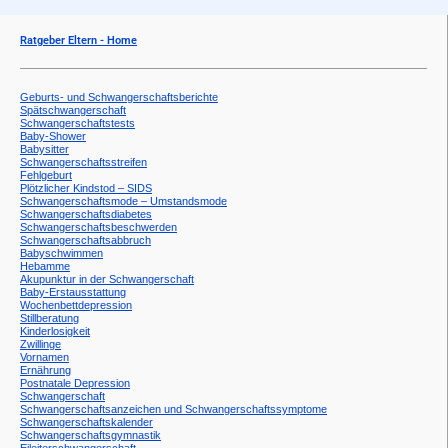
Ratgeber Eltern - Home
Geburts- und Schwangerschaftsberichte
Spätschwangerschaft
Schwangerschaftstests
Baby-Shower
Babysitter
Schwangerschaftsstreifen
Fehlgeburt
Plötzlicher Kindstod – SIDS
Schwangerschaftsmode – Umstandsmode
Schwangerschaftsdiabetes
Schwangerschaftsbeschwerden
Schwangerschaftsabbruch
Babyschwimmen
Hebamme
Akupunktur in der Schwangerschaft
Baby-Erstausstattung
Wochenbettdepression
Stillberatung
Kinderlosigkeit
Zwillinge
Vornamen
Ernährung
Postnatale Depression
Schwangerschaft
Schwangerschaftsanzeichen und Schwangerschaftssymptome
Schwangerschaftskalender
Schwangerschaftsgymnastik
Eileiterschwangerschaft