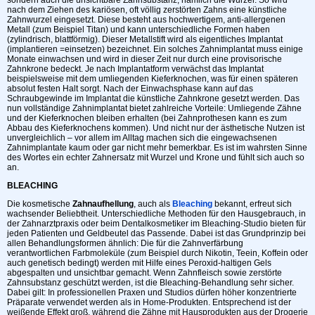
nach dem Ziehen des kariösen, oft völlig zerstörten Zahns eine künstliche
Zahnwurzel eingesetzt. Diese besteht aus hochwertigem, anti-allergenen
Metall (zum Beispiel Titan) und kann unterschiedliche Formen haben
(zylindrisch, blattförmig). Dieser Metallstift wird als eigentliches Implantat
(implantieren =einsetzen) bezeichnet. Ein solches Zahnimplantat muss einige
Monate einwachsen und wird in dieser Zeit nur durch eine provisorische
Zahnkrone bedeckt. Je nach Implantatform verwächst das Implantat
beispielsweise mit dem umliegenden Kieferknochen, was für einen späteren
absolut festen Halt sorgt. Nach der Einwachsphase kann auf das
Schraubgewinde im Implantat die künstliche Zahnkrone gesetzt werden. Das
nun vollständige Zahnimplantat bietet zahlreiche Vorteile: Umliegende Zähne
und der Kieferknochen bleiben erhalten (bei Zahnprothesen kann es zum
Abbau des Kieferknochens kommen). Und nicht nur der ästhetische Nutzen ist
unvergleichlich – vor allem im Alltag machen sich die eingewachsenen
Zahnimplantate kaum oder gar nicht mehr bemerkbar. Es ist im wahrsten Sinne
des Wortes ein echter Zahnersatz mit Wurzel und Krone und fühlt sich auch so
an.
BLEACHING
Die kosmetische
Zahnaufhellung
, auch als
Bleaching
bekannt, erfreut sich
wachsender Beliebtheit. Unterschiedliche Methoden für den Hausgebrauch, in
der Zahnarztpraxis oder beim Dentalkosmetiker im Bleaching-Studio bieten für
jeden Patienten und Geldbeutel das Passende. Dabei ist das Grundprinzip bei
allen Behandlungsformen ähnlich: Die für die Zahnverfärbung
verantwortlichen Farbmoleküle (zum Beispiel durch Nikotin, Teein, Koffein oder
auch genetisch bedingt) werden mit Hilfe eines Peroxid-haltigen Gels
abgespalten und unsichtbar gemacht. Wenn Zahnfleisch sowie zerstörte
Zahnsubstanz geschützt werden, ist die Bleaching-Behandlung sehr sicher.
Dabei gilt: In professionellen Praxen und Studios dürfen höher konzentrierte
Präparate verwendet werden als in Home-Produkten. Entsprechend ist der
weißende Effekt groß, während die Zähne mit Hausprodukten aus der Drogerie