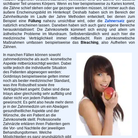
sichtbarer Teil unseres Körpers. Wenn es hier beispielsweise zu Karies kommt,
die Zähne schief stehen oder gar gezogen werden müssen, ist immer auch das
äußere Erscheinungsbild im Hinterkopf. Deshalb haben sich im Bereich der
Zahnheilkunde im Laufe der Jahre Methoden entwickelt, bei denen zum
Beispiel eine
Füllung
nahezu unsichtbar wird, oder die
Zahnersatz
ganz
natürlich erscheinen lassen. Daneben haben sich auch ganz eigene Bereiche
herauskristallisiert: Die Zahnkosmetik kümmert sich einzig und allein um
ästhetische Probleme im Mundraum. Selbstverständlich wird auch hier die
medizinische Verträglichkeit immer mitbedacht. Rein zahnkosmetische
Maßnahmen umfassen beispielsweise das
Bleaching
, also Aufhellen von
Zähnen.
In manchen Fällen können sowohl
zahnmedizinische als auch -kosmetische
Aspekte mitberücksichtigt werden. Dabei
sollte jedoch die individuelle Situation
des Patienten abgewogen werden:
Goldinlays beispielsweise gelten immer
noch als bester medizinischer Standard,
was ihre Robustheit sowie ihre
Verträglichkeit angeht. Dabei sind diese
Inlays aber gleichzeitig sehr auffällig und
daher nicht von jedem Patienten
gewünscht. Es geht also heute mehr denn
je in der Zahnmedizin um ein Abwägen
gesundheitlicher Aspekte und der
Wünsche, die ein Patient an die
Zahnkosmetik stellt. Professionelle
Zahnärzte erklären ihren Patienten gern
die Vor- und Nachteile der jeweiligen
Behandlungsformen. Welche
Möglichkeiten es ganz grundsätzlich gibt