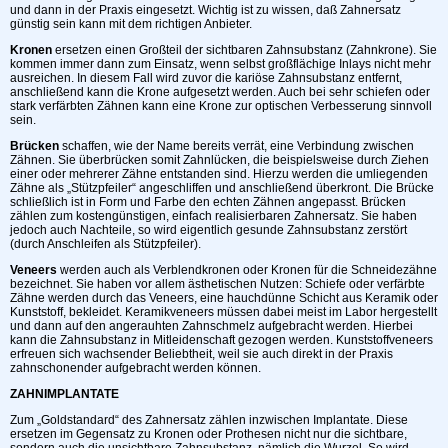
und dann in der Praxis eingesetzt. Wichtig ist zu wissen, daß Zahnersatz
günstig sein kann mit dem richtigen Anbieter.
Kronen
ersetzen einen Großteil der sichtbaren Zahnsubstanz (Zahnkrone). Sie
kommen immer dann zum Einsatz, wenn selbst großflächige Inlays nicht mehr
ausreichen. In diesem Fall wird zuvor die kariöse Zahnsubstanz entfernt,
anschließend kann die Krone aufgesetzt werden. Auch bei sehr schiefen oder
stark verfärbten Zähnen kann eine Krone zur optischen Verbesserung sinnvoll
sein.
Brücken
schaffen, wie der Name bereits verrät, eine Verbindung zwischen
Zähnen. Sie überbrücken somit Zahnlücken, die beispielsweise durch Ziehen
einer oder mehrerer Zähne entstanden sind. Hierzu werden die umliegenden
Zähne als „Stützpfeiler“ angeschliffen und anschließend überkront. Die Brücke
schließlich ist in Form und Farbe den echten Zähnen angepasst. Brücken
zählen zum kostengünstigen, einfach realisierbaren Zahnersatz. Sie haben
jedoch auch Nachteile, so wird eigentlich gesunde Zahnsubstanz zerstört
(durch Anschleifen als Stützpfeiler).
Veneers
werden auch als Verblendkronen oder Kronen für die Schneidezähne
bezeichnet. Sie haben vor allem ästhetischen Nutzen: Schiefe oder verfärbte
Zähne werden durch das Veneers, eine hauchdünne Schicht aus Keramik oder
Kunststoff, bekleidet. Keramikveneers müssen dabei meist im Labor hergestellt
und dann auf den angerauhten Zahnschmelz aufgebracht werden. Hierbei
kann die Zahnsubstanz in Mitleidenschaft gezogen werden. Kunststoffveneers
erfreuen sich wachsender Beliebtheit, weil sie auch direkt in der Praxis
zahnschonender aufgebracht werden können.
ZAHNIMPLANTATE
Zum „Goldstandard“ des Zahnersatz zählen inzwischen Implantate. Diese
ersetzen im Gegensatz zu Kronen oder Prothesen nicht nur die sichtbare,
sondern auch die unsichtbare Zahnsubstanz, nämlich die Wurzel. So wird