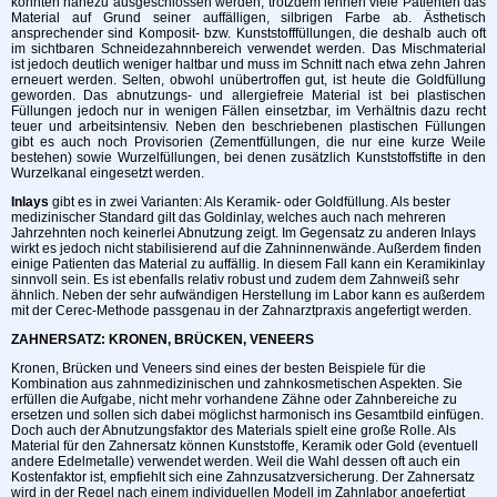
konnten nahezu ausgeschlossen werden, trotzdem lehnen viele Patienten das
Material auf Grund seiner auffälligen, silbrigen Farbe ab. Ästhetisch
ansprechender sind Komposit- bzw. Kunststofffüllungen, die deshalb auch oft
im sichtbaren Schneidezahnnbereich verwendet werden. Das Mischmaterial
ist jedoch deutlich weniger haltbar und muss im Schnitt nach etwa zehn Jahren
erneuert werden. Selten, obwohl unübertroffen gut, ist heute die Goldfüllung
geworden. Das abnutzungs- und allergiefreie Material ist bei plastischen
Füllungen jedoch nur in wenigen Fällen einsetzbar, im Verhältnis dazu recht
teuer und arbeitsintensiv. Neben den beschriebenen plastischen Füllungen
gibt es auch noch Provisorien (Zementfüllungen, die nur eine kurze Weile
bestehen) sowie Wurzelfüllungen, bei denen zusätzlich Kunststoffstifte in den
Wurzelkanal eingesetzt werden.
Inlays
gibt es in zwei Varianten: Als Keramik- oder Goldfüllung. Als bester
medizinischer Standard gilt das Goldinlay, welches auch nach mehreren
Jahrzehnten noch keinerlei Abnutzung zeigt. Im Gegensatz zu anderen Inlays
wirkt es jedoch nicht stabilisierend auf die Zahninnenwände. Außerdem finden
einige Patienten das Material zu auffällig. In diesem Fall kann ein Keramikinlay
sinnvoll sein. Es ist ebenfalls relativ robust und zudem dem Zahnweiß sehr
ähnlich. Neben der sehr aufwändigen Herstellung im Labor kann es außerdem
mit der Cerec-Methode passgenau in der Zahnarztpraxis angefertigt werden.
ZAHNERSATZ: KRONEN, BRÜCKEN, VENEERS
Kronen, Brücken und Veneers sind eines der besten Beispiele für die
Kombination aus zahnmedizinischen und zahnkosmetischen Aspekten. Sie
erfüllen die Aufgabe, nicht mehr vorhandene Zähne oder Zahnbereiche zu
ersetzen und sollen sich dabei möglichst harmonisch ins Gesamtbild einfügen.
Doch auch der Abnutzungsfaktor des Materials spielt eine große Rolle. Als
Material für den Zahnersatz können Kunststoffe, Keramik oder Gold (eventuell
andere Edelmetalle) verwendet werden. Weil die Wahl dessen oft auch ein
Kostenfaktor ist, empfiehlt sich eine Zahnzusatzversicherung. Der Zahnersatz
wird in der Regel nach einem individuellen Modell im Zahnlabor angefertigt