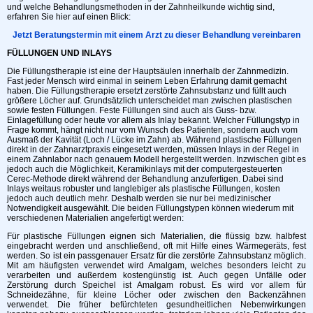
und welche Behandlungsmethoden in der Zahnheilkunde wichtig sind,
erfahren Sie hier auf einen Blick:
Jetzt Beratungstermin mit einem Arzt zu dieser Behandlung vereinbaren
FÜLLUNGEN UND INLAYS
Die Füllungstherapie ist eine der Hauptsäulen innerhalb der Zahnmedizin.
Fast jeder Mensch wird einmal in seinem Leben Erfahrung damit gemacht
haben. Die Füllungstherapie ersetzt zerstörte Zahnsubstanz und füllt auch
größere Löcher auf. Grundsätzlich unterscheidet man zwischen plastischen
sowie festen Füllungen. Feste Füllungen sind auch als Guss- bzw.
Einlagefüllung oder heute vor allem als Inlay bekannt. Welcher Füllungstyp in
Frage kommt, hängt nicht nur vom Wunsch des Patienten, sondern auch vom
Ausmaß der Kavität (Loch / Lücke im Zahn) ab. Während plastische Füllungen
direkt in der Zahnarztpraxis eingesetzt werden, müssen Inlays in der Regel in
einem Zahnlabor nach genauem Modell hergestellt werden. Inzwischen gibt es
jedoch auch die Möglichkeit, Keramikinlays mit der computergesteuerten
Cerec-Methode direkt während der Behandlung anzufertigen. Dabei sind
Inlays weitaus robuster und langlebiger als plastische Füllungen, kosten
jedoch auch deutlich mehr. Deshalb werden sie nur bei medizinischer
Notwendigkeit ausgewählt. Die beiden Füllungstypen können wiederum mit
verschiedenen Materialien angefertigt werden:
Für plastische Füllungen eignen sich Materialien, die flüssig bzw. halbfest
eingebracht werden und anschließend, oft mit Hilfe eines Wärmegeräts, fest
werden. So ist ein passgenauer Ersatz für die zerstörte Zahnsubstanz möglich.
Mit am häufigsten verwendet wird Amalgam, welches besonders leicht zu
verarbeiten und außerdem kostengünstig ist. Auch gegen Unfälle oder
Zerstörung durch Speichel ist Amalgam robust. Es wird vor allem für
Schneidezähne, für kleine Löcher oder zwischen den Backenzähnen
verwendet. Die früher befürchteten gesundheitlichen Nebenwirkungen