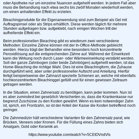
oder Apotheke nur um einzelne Nuancen aufgehellt werden. In jedem Fall aber
muss die Behandlung nach etwa sechs bis zwölf Monaten wiederholt werden,
um einen anhaltenden Effekt zu erzielen.
Bleachingprodukte für die Eigenanwendung sind zum Beispiel als Gel mit
Auftragspinsel oder als Strips erhältlich. Diese werden täglich für mehrere
Stunden aufgetragen bzw. aufgeklebt, nach einigen Wochen tritt der
aufhellende Effekt ein.
Beim professionellen Bleaching gibt es wiederum zwei verschiedene
Methoden: Einzelne Zähne können mit der In-Office-Methode gebleicht
werden. Hierzu trägt der Behandler eine besonders hoch konzentrierte
Peroxidlösung auf die entsprechenden Zähne auf. Während der Einwirkzeit
kann die Wirkung noch durch Laser- oder Wärmeeinwirkung verstärkt werden.
Soll der ganze Zahnbogen (oder beide Zahnbögen) aufgehellt werden, ist das
Home-Bleaching die richtige Wahl. Dies ist eine Bleachingform, die Zuhause
durchgeführt wird, aber unter professioneller Aufsicht und Anleitung. Hierfür
fertigt beispielsweise der Zahnarzt spezielle Schienen an, welche mit ebenfalls
hochkonzentriertem Bleachinggel gefüllt und für einen gewissen Zeitraum
getragen werden.
In die Situation, einen Zahnersatz zu benötigen, kann jeder kommen. Nun ist
es aber zumindest bei gesetzlich Versicherten so, dass die Krankenkasse nur
begrenzt Zuschüsse zu den Kosten gewährt. Wenn es kein notwendiger Zahn
ist, sprich, ein Frontzahn, so ist der Anteil der Kasse die Kosten betreffend noch
geringer.
Die Zahnmedizin hält verschiedene Varianten für den Zahnersatz parat, wie
Brücken, Veneers oder Kronen. Für die Füllung eines Zahns bieten sich
Amalgam, Gold oder Keramik an.
https://www.youtube.com/watch?v=5CEtOVndVls