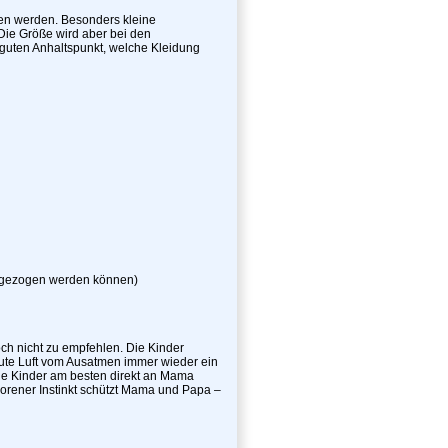
men werden. Besonders kleine
 Die Größe wird aber bei den
guten Anhaltspunkt, welche Kleidung
er gezogen werden können)
ch nicht zu empfehlen. Die Kinder
ute Luft vom Ausatmen immer wieder ein
iele Kinder am besten direkt an Mama
borener Instinkt schützt Mama und Papa –