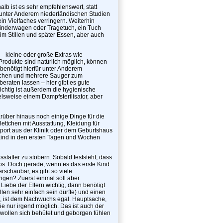
lb ist es sehr empfehlenswert, statt
 unter Anderem niederländischen Studien
in Vielfaches verringern. Weiterhin
Kinderwagen oder Tragetuch, ein Tuch
m Stillen und später Essen, aber auch
– kleine oder große Extras wie
rodukte sind natürlich möglich, können
benötigt hierfür unter Anderem
äschen und mehrere Sauger zum
eraten lassen – hier gibt es gute
ichtig ist außerdem die hygienische
lsweise einem Dampfsterilisator, aber
rüber hinaus noch einige Dinge für die
ettchen mit Ausstattung, Kleidung für
sport aus der Klinik oder dem Geburtshaus
 Kind in den ersten Tagen und Wochen
tatter zu stöbern. Sobald feststeht, dass
los. Doch gerade, wenn es das erste Kind
erschaubar, es gibt so viele
gen? Zuerst einmal soll aber
e Liebe der Eltern wichtig, dann benötigt
len sehr einfach sein dürfte) und einen
tt, ist dem Nachwuchs egal. Hauptsache,
ie nur irgend möglich. Das ist auch der
 wollen sich behütet und geborgen fühlen