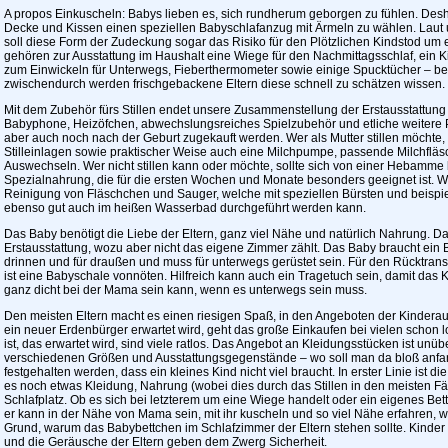
A propos Einkuscheln: Babys lieben es, sich rundherum geborgen zu fühlen. Desha
Decke und Kissen einen speziellen Babyschlafanzug mit Ärmeln zu wählen. Laut
soll diese Form der Zudeckung sogar das Risiko für den Plötzlichen Kindstod um e
gehören zur Ausstattung im Haushalt eine Wiege für den Nachmittagsschlaf, ein 
zum Einwickeln für Unterwegs, Fieberthermometer sowie einige Spucktücher – bei
zwischendurch werden frischgebackene Eltern diese schnell zu schätzen wissen.
Mit dem Zubehör fürs Stillen endet unsere Zusammenstellung der Erstausstattung 
Babyphone, Heizöfchen, abwechslungsreiches Spielzubehör und etliche weitere P
aber auch noch nach der Geburt zugekauft werden. Wer als Mutter stillen möchte, 
Stilleinlagen sowie praktischer Weise auch eine Milchpumpe, passende Milchfl
Auswechseln. Wer nicht stillen kann oder möchte, sollte sich von einer Hebamme b
Spezialnahrung, die für die ersten Wochen und Monate besonders geeignet ist. W
Reinigung von Fläschchen und Sauger, welche mit speziellen Bürsten und beispie
ebenso gut auch im heißen Wasserbad durchgeführt werden kann.
Das Baby benötigt die Liebe der Eltern, ganz viel Nähe und natürlich Nahrung. Da
Erstausstattung, wozu aber nicht das eigene Zimmer zählt. Das Baby braucht ein B
drinnen und für draußen und muss für unterwegs gerüstet sein. Für den Rücktran
ist eine Babyschale vonnöten. Hilfreich kann auch ein Tragetuch sein, damit das
ganz dicht bei der Mama sein kann, wenn es unterwegs sein muss.
Den meisten Eltern macht es einen riesigen Spaß, in den Angeboten der Kinderauss
ein neuer Erdenbürger erwartet wird, geht das große Einkaufen bei vielen schon 
ist, das erwartet wird, sind viele ratlos. Das Angebot an Kleidungsstücken ist unüb
verschiedenen Größen und Ausstattungsgegenstände – wo soll man da bloß anfan
festgehalten werden, dass ein kleines Kind nicht viel braucht. In erster Linie ist di
es noch etwas Kleidung, Nahrung (wobei dies durch das Stillen in den meisten Fäl
Schlafplatz. Ob es sich bei letzterem um eine Wiege handelt oder ein eigenes Be
er kann in der Nähe von Mama sein, mit ihr kuscheln und so viel Nähe erfahren, w
Grund, warum das Babybettchen im Schlafzimmer der Eltern stehen sollte. Kinder
und die Geräusche der Eltern geben dem Zwerg Sicherheit.