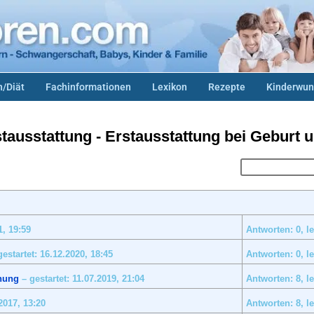
/Diät
Fachinformationen
Lexikon
Rezepte
Kinderwun
tausstattung - Erstausstattung bei Geburt 
1,
19:59
Antworten: 0, le
estartet: 16.12.2020,
18:45
Antworten: 0, le
dnung
– gestartet: 11.07.2019,
21:04
Antworten: 8, le
.2017,
13:20
Antworten: 8, le