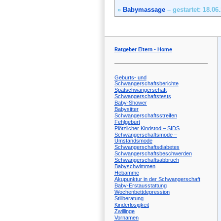
»
Babymassage
– gestartet: 18.06
Ratgeber Eltern - Home
Geburts- und
Schwangerschaftsberichte
Spätschwangerschaft
Schwangerschaftstests
Baby-Shower
Babysitter
Schwangerschaftsstreifen
Fehlgeburt
Plötzlicher Kindstod – SIDS
Schwangerschaftsmode –
Umstandsmode
Schwangerschaftsdiabetes
Schwangerschaftsbeschwerden
Schwangerschaftsabbruch
Babyschwimmen
Hebamme
Akupunktur in der Schwangerschaft
Baby-Erstausstattung
Wochenbettdepression
Stillberatung
Kinderlosigkeit
Zwillinge
Vornamen