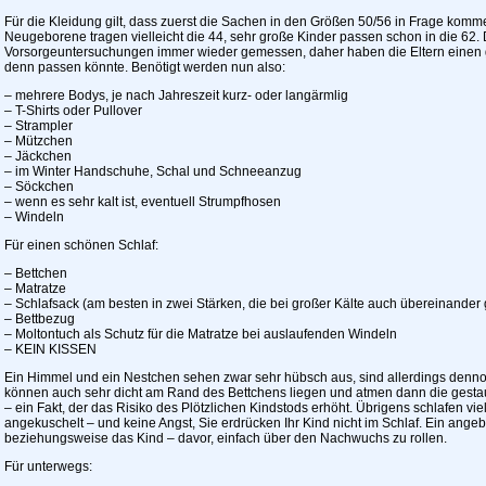
Für die Kleidung gilt, dass zuerst die Sachen in den Größen 50/56 in Frage kom
Neugeborene tragen vielleicht die 44, sehr große Kinder passen schon in die 62.
Vorsorgeuntersuchungen immer wieder gemessen, daher haben die Eltern einen 
denn passen könnte. Benötigt werden nun also:
– mehrere Bodys, je nach Jahreszeit kurz- oder langärmlig
– T-Shirts oder Pullover
– Strampler
– Mützchen
– Jäckchen
– im Winter Handschuhe, Schal und Schneeanzug
– Söckchen
– wenn es sehr kalt ist, eventuell Strumpfhosen
– Windeln
Für einen schönen Schlaf:
– Bettchen
– Matratze
– Schlafsack (am besten in zwei Stärken, die bei großer Kälte auch übereinand
– Bettbezug
– Moltontuch als Schutz für die Matratze bei auslaufenden Windeln
– KEIN KISSEN
Ein Himmel und ein Nestchen sehen zwar sehr hübsch aus, sind allerdings denno
können auch sehr dicht am Rand des Bettchens liegen und atmen dann die gesta
– ein Fakt, der das Risiko des Plötzlichen Kindstods erhöht. Übrigens schlafen v
angekuschelt – und keine Angst, Sie erdrücken Ihr Kind nicht im Schlaf. Ein ange
beziehungsweise das Kind – davor, einfach über den Nachwuchs zu rollen.
Für unterwegs: