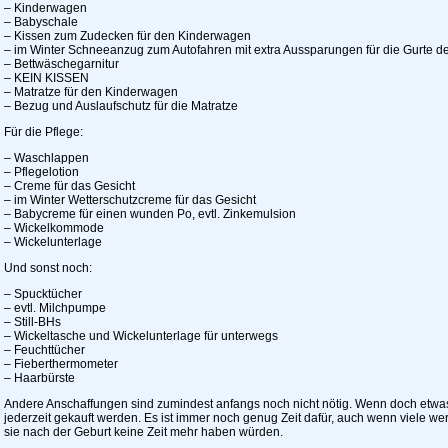
– Kinderwagen
– Babyschale
– Kissen zum Zudecken für den Kinderwagen
– im Winter Schneeanzug zum Autofahren mit extra Aussparungen für die Gurte d
– Bettwäschegarnitur
– KEIN KISSEN
– Matratze für den Kinderwagen
– Bezug und Auslaufschutz für die Matratze
Für die Pflege:
– Waschlappen
– Pflegelotion
– Creme für das Gesicht
– im Winter Wetterschutzcreme für das Gesicht
– Babycreme für einen wunden Po, evtl. Zinkemulsion
– Wickelkommode
– Wickelunterlage
Und sonst noch:
– Spucktücher
– evtl. Milchpumpe
– Still-BHs
– Wickeltasche und Wickelunterlage für unterwegs
– Feuchttücher
– Fieberthermometer
– Haarbürste
Andere Anschaffungen sind zumindest anfangs noch nicht nötig. Wenn doch etwas 
jederzeit gekauft werden. Es ist immer noch genug Zeit dafür, auch wenn viele w
sie nach der Geburt keine Zeit mehr haben würden.