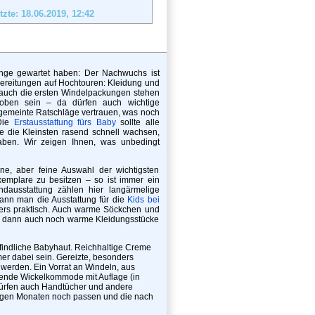
tzte: 18.06.2019,
12:42
nge gewartet haben: Der Nachwuchs ist
bereitungen auf Hochtouren: Kleidung und
 auch die ersten Windelpackungen stehen
hoben sein – da dürfen auch wichtige
utgemeinte Ratschläge vertrauen, was noch
 Die
Erstausstattung fürs Baby
sollte alle
de die Kleinsten rasend schnell wachsen,
aben. Wir zeigen Ihnen, was unbedingt
ne, aber feine Auswahl der wichtigsten
xemplare zu besitzen – so ist immer ein
dausstattung zählen hier langärmelige
ann man die Ausstattung für die
Kids bei
ders praktisch. Auch warme Söckchen und
en dann auch noch warme Kleidungsstücke
pfindliche Babyhaut. Reichhaltige Creme
er dabei sein. Gereizte, besonders
werden. Ein Vorrat an Windeln, aus
ende Wickelkommode mit Auflage (in
 dürfen auch Handtücher und andere
inigen Monaten noch passen und die nach