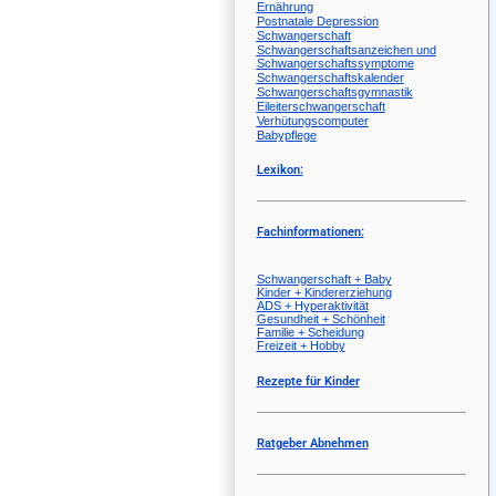
Ernährung
Postnatale Depression
Schwangerschaft
Schwangerschaftsanzeichen und
Schwangerschaftssymptome
Schwangerschaftskalender
Schwangerschaftsgymnastik
Eileiterschwangerschaft
Verhütungscomputer
Babypflege
Lexikon:
Fachinformationen:
Schwangerschaft + Baby
Kinder + Kindererziehung
ADS + Hyperaktivität
Gesundheit + Schönheit
Familie + Scheidung
Freizeit + Hobby
Rezepte für Kinder
Ratgeber Abnehmen