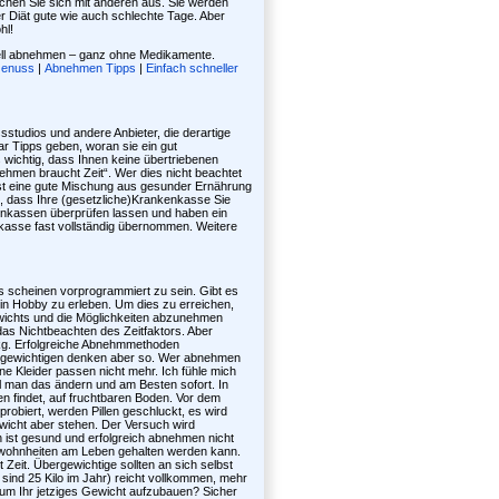
schen Sie sich mit anderen aus. Sie werden
 Diät gute wie auch schlechte Tage. Aber
hl!
nell abnehmen – ganz ohne Medikamente.
Genuss
|
Abnehmen Tipps
|
Einfach schneller
studios und andere Anbieter, die derartige
r Tipps geben, woran sie ein gut
wichtig, dass Ihnen keine übertriebenen
hmen braucht Zeit“. Wer dies nicht beachtet
 ist eine gute Mischung aus gesunder Ernährung
, dass Ihre (gesetzliche)Krankenkasse Sie
kenkassen überprüfen lassen und haben ein
enkasse fast vollständig übernommen. Weitere
 scheinen vorprogrammiert zu sein. Gibt es
n Hobby zu erleben. Um dies zu erreichen,
wichts und die Möglichkeiten abzunehmen
das Nichtbeachten des Zeitfaktors. Aber
 kg. Erfolgreiche Abnehmmethoden
ergewichtigen denken aber so. Wer abnehmen
ne Kleider passen nicht mehr. Ich fühle mich
ill man das ändern und am Besten sofort. In
n findet, auf fruchtbaren Boden. Vor dem
probiert, werden Pillen geschluckt, es wird
ewicht aber stehen. Der Versuch wird
n ist gesund und erfolgreich abnehmen nicht
gewohnheiten am Leben gehalten werden kann.
Zeit. Übergewichtige sollten an sich selbst
sind 25 Kilo im Jahr) reicht vollkommen, mehr
 um Ihr jetziges Gewicht aufzubauen? Sicher