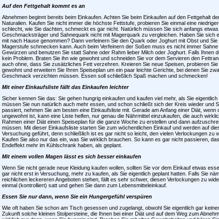
Auf den Fettgehalt kommt es an
Abnehmen beginnt bereits beim Einkaufen. Achten Sie beim Einkaufen auf den Fettgehalt de
Naturalien. Kaufen Sie nicht immer die höchste Fettstufe, probieren Sie einmal eine niedrig
schlecht, wie Sie dachten, schmeckt es gar nicht. Natürlich müssen Sie sich anfangs etwa
Geschmacksträger und Sahnequark nicht mit Magerquark zu vergleichen. Haben Sie sich 
mit nach Hause genommen? Dann verfeinern Sie den Quark oder Joghurt mit Obst und Sie 
Magerstufe schmecken kann. Auch beim Verfeinern der Soßen muss es nicht immer Sahne 
Gewürzen und benutzen Sie statt Sahne oder Rahm lieber Milch oder Joghurt. Falls Ihnen d
kein Problem. Braten Sie ihn wie gewohnt und schneiden Sie vor dem Servieren den Fettran
auch ohne, dass Sie zusätzliches Fett verzehren. Kreieren Sie neue Speisen, probieren Si
gewohnt und erweitern Sie Ihren Speiseplan um ein paar leichte Gerichte, bei denen Sie zwar
Geschmack verzichten müssen. Essen soll schließlich Spaß machen und schmecken!
Mit einer Einkaufsliste fällt das Einkaufen leichter
Sicher kennen Sie das: Sie gehen hungrig einkaufen und kaufen viel mehr, als Sie eigentlich
müssen Sie nun natürlich auch mehr essen, und schon schließt sich der Kreis wieder und S
passiert, nehmen Sie am besten eine Einkaufsliste mit. Gerade am Anfang einer Diät, wenn
ungewohnt ist, kann eine Liste helfen, nur genau die Nährmittel einzukaufen, die auch wirklich
Rahmen einer Diät einen Speiseplan für die ganze Woche zu erstellen und dann aufzuschre
müssen. Mit dieser Einkaufsliste starten Sie zum wöchentlichen Einkauf und werden auf di
Versuchung geführt, denn schließlich ist es gar nicht so leicht, den vielen Verlockungen zu 
Kaufen Sie also nur das ein, was Sie wirklich brauchen. So kann es gar nicht passieren, das
Endeffekt mehr im Kühlschrank haben, als geplant.
Mit einem vollen Magen lässt es sich besser einkaufen
Wenn Sie nicht gerade neue Kleidung kaufen wollen, sollten Sie vor dem Einkauf etwas essen
gar nicht erst in Versuchung, mehr zu kaufen, als Sie eigentlich geplant hatten. Falls Sie 
reichlichen leckereren Angeboten stehen, fällt es sehr schwer, diesen Verlockungen zu wid
einmal (kontrolliert) satt und gehen Sie dann zum Lebensmitteleinkauf.
Essen Sie nur dann, wenn Sie ein Hungergefühl verspüren
Wie oft haben Sie schon am Tisch gesessen und zugelangt, obwohl Sie eigentlich gar keine
Zukunft solche kleinen Stolpersteine, die Ihnen bei einer Diät und auf dem Weg zum Abne