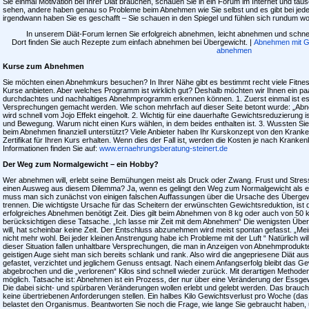
Sie einmal Motivation bei Ihrer Diät brauchen, schauen Sie in ein Forum im Internet und tau
sehen, andere haben genau so Probleme beim Abnehmen wie Sie selbst und es gibt bei jeder
irgendwann haben Sie es geschafft – Sie schauen in den Spiegel und fühlen sich rundum wo
In unserem Diät-Forum lernen Sie erfolgreich abnehmen, leicht abnehmen und sch
Dort finden Sie auch Rezepte zum einfach abnehmen bei Übergewicht. |
Abnehmen mit 
abnehmen
Kurse zum Abnehmen
Sie möchten einen Abnehmkurs besuchen? In Ihrer Nähe gibt es bestimmt recht viele Fitness
Kurse anbieten. Aber welches Programm ist wirklich gut? Deshalb möchten wir Ihnen ein paa
durchdachtes und nachhaltiges Abnehmprogramm erkennen können. 1. Zuerst einmal ist es 
Versprechungen gemacht werden. Wie schon mehrfach auf dieser Seite betont wurde: „Abne
wird schnell vom Jojo Effekt eingeholt. 2. Wichtig für eine dauerhafte Gewichtsreduzierung
und Bewegung. Warum nicht einen Kurs wählen, in dem beides enthalten ist. 3. Wussten Sie
beim Abnehmen finanziell unterstützt? Viele Anbieter haben Ihr Kurskonzept von den Kran
Zertifikat für Ihren Kurs erhalten. Wenn dies der Fall ist, werden die Kosten je nach Krank
Informationen finden Sie auf:
www.ernaehrungsberatung-steinert.de
Der Weg zum Normalgewicht – ein Hobby?
Wer abnehmen will, erlebt seine Bemühungen meist als Druck oder Zwang. Frust und Stress
einen Ausweg aus diesem Dilemma? Ja, wenn es gelingt den Weg zum Normalgewicht als ei
muss man sich zunächst von einigen falschen Auffassungen über die Ursache des Überge
trennen. Die wichtigste Ursache für das Scheitern der erwünschten Gewichtsreduktion, ist 
erfolgreiches Abnehmen benötigt Zeit. Dies gilt beim Abnehmen von 8 kg oder auch von 50
berücksichtigen diese Tatsache. „Ich lasse mir Zeit mit dem Abnehmen“ Die wenigsten Üb
will, hat scheinbar keine Zeit. Der Entschluss abzunehmen wird meist spontan gefasst. „Mei
nicht mehr wohl. Bei jeder kleinen Anstrengung habe ich Probleme mit der Luft “ Natürlich w
dieser Situation fallen unhaltbare Versprechungen, die man in Anzeigen von Abnehmprodukte
geistigen Auge sieht man sich bereits schlank und rank. Also wird die angepriesene Diät aus
gefastet, verzichtet und jeglichem Genuss entsagt. Nach einem Anfangserfolg bleibt das G
abgebrochen und die „verlorenen“ Kilos sind schnell wieder zurück. Mit derartigen Methode
möglich. Tatsache ist: Abnehmen ist ein Prozess, der nur über eine Veränderung der Ess
Die dabei sicht- und spürbaren Veränderungen wollen erlebt und gelebt werden. Das braucht 
keine übertriebenen Anforderungen stellen. Ein halbes Kilo Gewichtsverlust pro Woche (das 
belastet den Organismus. Beantworten Sie noch die Frage, wie lange Sie gebraucht haben,