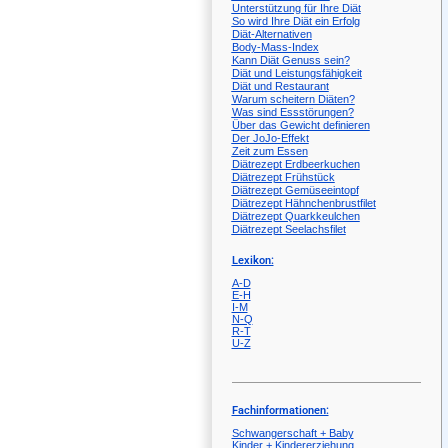
Unterstützung für Ihre Diät
So wird Ihre Diät ein Erfolg
Diät-Alternativen
Body-Mass-Index
Kann Diät Genuss sein?
Diät und Leistungsfähigkeit
Diät und Restaurant
Warum scheitern Diäten?
Was sind Essstörungen?
Über das Gewicht definieren
Der JoJo-Effekt
Zeit zum Essen
Diätrezept Erdbeerkuchen
Diätrezept Frühstück
Diätrezept Gemüseeintopf
Diätrezept Hähnchenbrustfilet
Diätrezept Quarkkeulchen
Diätrezept Seelachsfilet
Lexikon:
A-D
E-H
I-M
N-Q
R-T
U-Z
Fachinformationen:
Schwangerschaft + Baby
Kinder + Kindererziehung