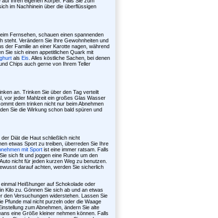
 auf Ihren eigenen Körper. Falls Sie zum
 sich im Nachhinein über die überflüssigen
n beim Fernsehen, schauen einen spannenden
ch steht. Verändern Sie Ihre Gewohnheiten und
aus der Familie an einer Karotte nagen, während
n Sie sich einen appetitlichen Quark mit
ghurt
als
Eis
. Alles köstliche Sachen, bei denen
und Chips auch gerne von Ihrem Teller
en an. Trinken Sie über den Tag verteilt
l, vor jeder Mahlzeit ein großes Glas Wasser
 kommt dem trinken nicht nur beim Abnehmen
den Sie die Wirkung schon bald spüren und
er Diät die Haut schließlich nicht
nnen etwas Sport zu treiben, überreden Sie Ihre
nehmen mit Sport
ist eine immer ratsam. Falls
Sie sich fit und joggen eine Runde um den
 Auto nicht für jeden kurzen Weg zu benutzen.
ewusst darauf achten, werden Sie sicherlich
ie einmal Heißhunger auf Schokolade oder
in Kilo zu. Gönnen Sie sich ab und an etwas
er den Versuchungen widerstehen. Lassen Sie
e Pfunde mal nicht purzeln oder die Waage
 Einstellung zum Abnehmen, ändern Sie alte
eans eine Größe kleiner nehmen können. Falls