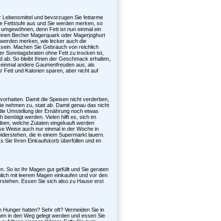
r Lebensmittel und bevorzugen Sie fettarme
ere Fettstufe aus und Sie werden merken, so
s umgewöhnen, denn Fett ist nun einmal ein
einen Becher Magerquark oder Magerjoghurt
werden merken, wie lecker auch die
sein. Machen Sie Gebrauch von reichlich
er Sonntagsbraten ohne Fett zu trocken ist,
d ab. So bleibt Ihnen der Geschmack erhalten,
e einmal andere Gaumenfreuden aus, als
 Fett und Kalorien sparen, aber nicht auf
 vorhatten. Damit die Speisen nicht verderben,
ie nehmen zu, statt ab. Damit genau das nicht
 die Umstellung der Ernährung noch etwas
 benötigt werden. Vielen hilft es, sich im
iben, welche Zutaten eingekauft werden
ese Weise auch nur einmal in der Woche in
widerstehen, die in einem Supermarkt lauern.
s Sie Ihren Einkaufskorb überfüllen und im
. So ist Ihr Magen gut gefüllt und Sie geraten
nämlich mit leerem Magen einkaufen und vor den
erstehen. Essen Sie sich also zu Hause erst
n Hunger hatten? Sehr oft? Vermeiden Sie in
hmen in den Weg gelegt werden und essen Sie