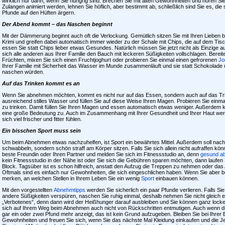
wirklich nur dann, wenn Sie hungrig sind. Brechen Sie mit alten Gewohnheiten und hören Sie
Zulangen animiert werden, lehnen Sie höflich, aber bestimmt ab, schließlich sind Sie es, die
Pfunde auf den Hüften ärgern.
Der Abend kommt – das Naschen beginnt
Mit der Dämmerung beginnt auch oft die Verlockung. Gemütlich sitzen Sie mit Ihren Liebe
Krimi und greifen dabei automatisch immer wieder zu der Schale mit Chips, die auf dem Tis
essen Sie statt Chips lieber etwas Gesundes. Natürlich müssen Sie jetzt nicht als Einzige 
sich alle anderen aus Ihrer Familie den Bauch mit leckeren Süßigkeiten vollschlagen. Bereite
Früchten, mixen Sie sich einen Fruchtjoghurt oder probieren Sie einmal einen gefrorenen
Jo
Ihrer Familie mit Sicherheit das Wasser im Munde zusammenläuft und sie statt Schokolade 
naschen würden.
Auf das Trinken kommt es an
Wenn Sie abnehmen möchten, kommt es nicht nur auf das Essen, sondern auch auf das Trink
ausreichend stilles Wasser und füllen Sie auf diese Weise Ihren Magen. Probieren Sie einma
zu trinken. Damit füllen Sie Ihren Magen und essen automatisch etwas weniger. Außerdem
eine große Bedeutung zu. Auch im Zusammenhang mit Ihrer Gesundheit und Ihrer Haut wer
sich viel frischer und fitter fühlen.
Ein bisschen Sport muss sein
Um beim Abnehmen etwas nachzuhelfen, ist Sport ein bewährtes Mittel. Außerdem soll nach d
schwabbeln, sondern schön straff am Körper sitzen. Falls Sie sich allein nicht aufraffen kö
beste Freundin oder Ihren Partner und melden Sie sich im Fitnessstudio an, denn
gesund ab
kein Fitnessstudio in der Nähe ist oder Sie sich die Gebühren sparen möchten, dann laufen 
Block. Tagsüber ist es schon hilfreich, anstatt den Aufzug die Treppen zu nehmen oder das
Oftmals sind es einfach nur Gewohnheiten, die sich eingeschlichen haben. Wenn Sie aber b
merken, an welchen Stellen in Ihrem Leben Sie ein wenig
Sport
einbauen können.
Mit den vorgestellten
Abnehmtipps
werden Sie sicherlich ein paar Pfunde verlieren. Falls S
andere Süßigkeiten verspüren, naschen Sie ruhig einmal, deshalb nehmen Sie nicht gleich e
„Verbotenes“, denn dann wird der Heißhunger darauf ausbleiben und Sie können ganz lock
sich auf Ihrem Weg beim Abnehmen auch nicht von Rückschritten entmutigen. Auch wenn di
gar ein oder zwei Pfund mehr anzeigt, das ist kein Grund aufzugeben. Bleiben Sie bei Ihrer
Gewohnheiten und freuen Sie sich, wenn Sie das nächste Mal Kleidung einkaufen und die J