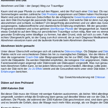
Abnehmen und Diät
Abnehmen und Diät – der (lange) Weg zur Traumfigur
Kaum sind ein paar Pfunde zu viel auf den Rippen, wird der Ruf nach einer
Diät
laut. Ob nac
Sommerbeginn werden zahlreiche
Diät Produkte
angepriesen und Diäten haben Hochkonjunkt
Markt sind und die in diversen Zeitschriften für die erfolgreiche
Gewichtsabnahme
vorgeschla
aus dem Diät-Dschungel die passende Diät auszuwählen. Und welche Diät ist denn nun eigentl
abzunehmen und schlank zu bleiben? Um längerfristig abzunehmen und vor allem das Gewic
ausgewogene, ballaststoffreiche und vitaminreiche Ernährung empfohlen. Mit der gesunden 
Programm kombiniert und schon gehören
überflüssige Pfunde
der Vergangenheit an. Natürl
etwas Geduld ist auf dem Weg zur persönlichen Traumfigur schon nötig. Aber wer es einmal g
gesunder Ernährung seine Idealfigur zu formen, hat allen Grund, stolz auf sich zu sein. Fal
echtes Übergewicht geht, ist der Gang zum Arzt sinnvoll, der je nach Diagnose Medikament
Abnehmen einsetzen kann und die laufende Kontrolle beim Abnehmen überwacht.
Abnehmen leicht gemacht
Unter dieser Überschrift verbergen sich oft zahlreiche
Diätvorschläge
. Ob Diätplan und
Diä
Palette reicht von verschiedenen Diäten bis hin zu mannigfachen Diättipps. Von der Atkins-Di
über die sogenannte
Crash-Diät
oder Blutgruppendiät, bis hin zur BMC-Diät, Brigitte-Diät, 
reicht die Diätpalette. Da werden Diätmittel empfohlen, die ketogene
Diät
angepriesen, Diätk
Fastenwanderungen angeregt oder Diätrezepte wie Diätsuppen vorgestellt. Was nun genau für
beim Abnehmen helfen kann, ist bei jedem Menschen unterschiedlich. Allerdings sollte jeder, 
nach der Diät nicht der
Jo-Jo Effekt
eintritt und die Gesundheit nicht unter einer Diät leidet
Erfahrungen
berichten.
Tipp: Gewichtsreduzierung mit
Chitosan
Diäten auf dem Prüfstand
1000 Kalorien Diät
Bei dieser Diät muss der Körper mit weniger Kalorien auskommen, als bisher. Wird allerding
umgestellt, sondern erfolgt die Ernährung dann genau auf dieselbe Weise wie vor der Diät, 
auftreten. Die Pfunde, die während der 1000 Kalorien Diät geschmolzen sind, sind dann ge
und es besteht die Gefahr, dass die Waage noch mehr Kilos anzeigt, als vor Beginn der Diät
Formula Diäten