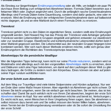
Als Einstieg zur längerfristigen
Ernährungsumstellung
oder als Hilfe, um lediglich ein paar 
durchaus ihren Beitrag zum erfolgreichen Abnehmen leisten. Formula Diäten bestehen aus 
fettarmer Milch oder Joghurt angerührt wird. Durch die anfänglich rasche Gewichtsabnahme 
Allerdings sind Formula Diäten keine Dauerlösung, sondern sind dafür gedacht, eine oder 
ersetzen. Wird die Ernährung nach der erfolgreichen Gewichtsabnahme dann auf ballaststof
nichts dagegen, ab und an eine Mahlzeit durch einen Formula Drink zu ersetzen.
Trennkost
Trennkost gehört nicht zu den Diäten im eigentlichen Sinne, sondern stellt eine Ernährungs
umgestellt werden. Seit Howard Hay hat das Prinzip der Trennkost viele Anhänger gefunden,
Trennkost werden Lebensmittel in Gruppen eingeteilt und gehören entweder zur eiweißrei
oder zur neutralen Gruppe. Eiweißreiche und kohlenhydratreiche Lebensmittel dürfen beim 
einer Mahlzeit gegessen werden. Die Lebensmittel aus der neutralen Gruppe hingegen kön
kombiniert werden. Wer sich nach dieser Methode ernähren möchte, sollte sich genau über
Ernährungsform die Richtlinien des Trennkostprinzips beachten.
Abnehmtipps für die persönliche Idealfigur
Wer die folgenden Tipps beherzigt, kann nicht nur seine
Pfunde reduzieren
, sondern wird si
Modelmaße sind allerdings auch mit den vorgestellten
Abnehmtipps
nicht zu erreichen, denn
und Diätkuren solch eine Figur bekommen, um damit auf den Laufstegen dieser Welt zu g
dazu beitragen, die Größe zu ändern noch den Körperbau. Eines können sie aber auf jeden F
seiner Figur rundum wohlfühlen kann.
Der erste Schritt zum Abnehmen
Auf dem Weg zur Traumfigur sind viele kleine Stolpersteine und Hürden aufgebaut. Nur wer die
am Ende über seine Maße freuen können. Aber eigentlich ist Abnehmen gar nicht schwer. 
können Sie leicht umgehen, wenn Sie sie einfach gar nicht beachten. Sie meinen, das ist leic
schaffen das! Damit Sie auch wirklich nicht von Ihrem Ziel abweichen, beginnt der erste Sch
Abnehmen
immer im Kopf. Nur wer wirklich abnehmen möchte und bereit ist, Verlockungen 
Es reicht nicht aus, wenn Menschen in Ihrer Umgebung Ihnen sagen, dass Sie abnehmen so
selbst müssen dazu bereit sein und Sie selbst müssen den festen Willen haben, abnehmen zu 
einen Termin bei der Ernährungsberatung vereinbaren oder ob Sie sofort die Umstellung Ihre
der erste Schritt!