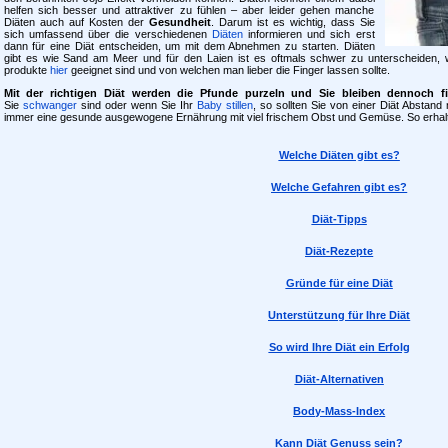
helfen sich besser und attraktiver zu fühlen – aber leider gehen manche
Diäten auch auf Kosten der
Gesundheit
. Darum ist es wichtig, dass Sie
sich umfassend über die verschiedenen
Diäten
informieren und sich erst
dann für eine Diät entscheiden, um mit dem Abnehmen zu starten. Diäten
gibt es wie Sand am Meer und für den Laien ist es oftmals schwer zu unterscheiden, 
produkte
hier
geeignet sind und von welchen man lieber die Finger lassen sollte.
Mit der richtigen Diät werden die Pfunde purzeln und Sie bleiben dennoch fi
Sie
schwanger
sind oder wenn Sie Ihr
Baby stillen
, so sollten Sie von einer Diät Abstand 
immer eine gesunde ausgewogene Ernährung mit viel frischem Obst und Gemüse. So erhalt
Welche Diäten gibt es?
Welche Gefahren gibt es?
Diät-Tipps
Diät-Rezepte
Gründe für eine Diät
Unterstützung für Ihre Diät
So wird Ihre Diät ein Erfolg
Diät-Alternativen
Body-Mass-Index
Kann Diät Genuss sein?