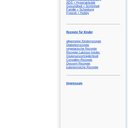
ADS + Hyperaktivität
Gesundheit + Schönheit
Familie + Scheidung
Freizeit + Hobby
Rezepte für Kinder
allgemeine Kinderrezepte
Diabetesrezepte
vegetarische Rezepte
Rezepte Laktose-Intoler.
Glutenunverträglichkeit
Cerealien-Rezepte
Dessert-Rezepte
kalorienreiche Rezepte
Impressum