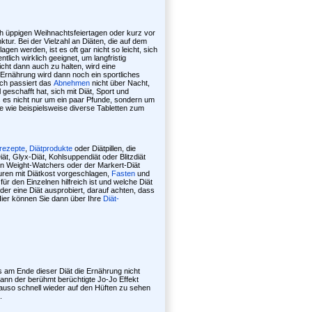
h üppigen Weihnachtsfeiertagen oder kurz vor
ur. Bei der Vielzahl an Diäten, die auf dem
gen werden, ist es oft gar nicht so leicht, sich
ich wirklich geeignet, um langfristig
ht dann auch zu halten, wird eine
Ernährung wird dann noch ein sportliches
ich passiert das
Abnehmen
nicht über Nacht,
eschafft hat, sich mit Diät, Sport und
ls es nicht nur um ein paar Pfunde, sondern um
e wie beispielsweise diverse Tabletten zum
trezepte
,
Diätprodukte
oder Diätpillen, die
ät, Glyx-Diät, Kohlsuppendiät oder Blitzdiät
den Weight-Watchers oder der Markert-Diät
uren mit Diätkost vorgeschlagen,
Fasten
und
 den Einzelnen hilfreich ist und welche Diät
der eine Diät ausprobiert, darauf achten, dass
. Hier können Sie dann über Ihre
Diät-
s am Ende dieser Diät die Ernährung nicht
kann der berühmt berüchtigte Jo-Jo Effekt
nauso schnell wieder auf den Hüften zu sehen
.