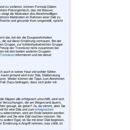
Pfund zu verlieren, können Formula Diäten
einem Pulvergemisch, das mit Wasser,
steigt die Motivation des Abnehmwilligen.
mehrere Mahlzeiten im Rahmen einer Diät zu
freiche und gesunde Kost umgestellt, spricht
form dar, bei der die Essgewohnheiten
 die auf diese Ernährung vertrauen. Bei der
chen Gruppe, zur kohlenhydratreichen Gruppe
Prinzip der Trennkost nicht zusammen bei
nen mit den beiden anderen Gruppen
Trennkost
informieren und bei dieser
ch auch in seiner Haut viel wohler fühlen.
 kaum jemand wird trotz Diät, Diätberatung
länzen. Weder können die Tipps zum Abnehmen
all: Dazu beitragen, dass sich jeder mit
 Klippen alle erfolgreich umschifft, wird sich
Die Versuchungen, die am Wegesrand lauern,
hter gesagt, als getan? Ja, da stimmt, aber Sie
ritt für eine Diät und zum
erfolgreichen
zu widerstehen, wird am Ende belohnt werden.
llen und Sie eine Diät machen müssen. Sie
wollen! Egal, ob Sie mit einer Diät beginnen,
r Ernährung in Angriff nehmen, was zählt, ist