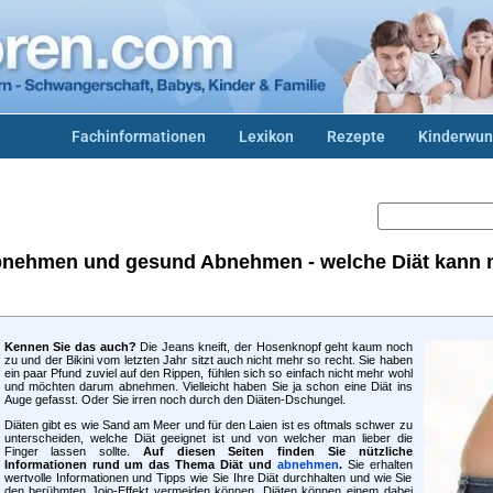
/Diät
Fachinformationen
Lexikon
Rezepte
Kinderwun
bnehmen und gesund Abnehmen - welche Diät kann m
Kennen Sie das auch?
Die Jeans kneift, der Hosenknopf geht kaum noch
zu und der Bikini vom letzten Jahr sitzt auch nicht mehr so recht. Sie haben
ein paar Pfund zuviel auf den Rippen, fühlen sich so einfach nicht mehr wohl
und möchten darum abnehmen. Vielleicht haben Sie ja schon eine Diät ins
Auge gefasst. Oder Sie irren noch durch den Diäten-Dschungel.
Diäten gibt es wie Sand am Meer und für den Laien ist es oftmals schwer zu
unterscheiden, welche Diät geeignet ist und von welcher man lieber die
Finger lassen sollte.
Auf diesen Seiten finden Sie nützliche
Informationen rund um das Thema Diät und
abnehmen
.
Sie erhalten
wertvolle Informationen und Tipps wie Sie Ihre Diät durchhalten und wie Sie
den berühmten Jojo-Effekt vermeiden können. Diäten können einem dabei