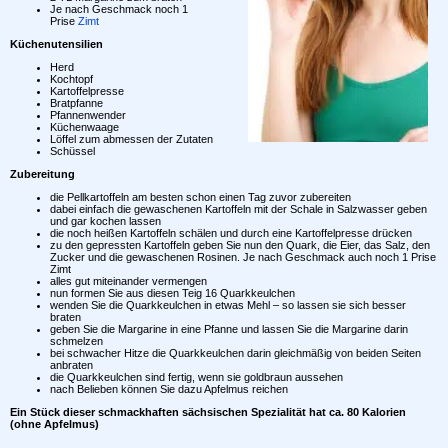
Je nach Geschmack noch 1
Prise
Zimt
Küchenutensilien
Herd
Kochtopf
Kartoffelpresse
Bratpfanne
Pfannenwender
Küchenwaage
Löffel zum abmessen der Zutaten
Schüssel
Zubereitung
die Pellkartoffeln am besten schon einen Tag zuvor zubereiten
dabei einfach die gewaschenen Kartoffeln mit der Schale in Salzwasser geben
und gar kochen lassen
die noch heißen Kartoffeln schälen und durch eine Kartoffelpresse drücken
zu den gepressten Kartoffeln geben Sie nun den Quark, die Eier, das Salz, den
Zucker und die gewaschenen Rosinen. Je nach Geschmack auch noch 1 Prise
Zimt
alles gut miteinander vermengen
nun formen Sie aus diesen Teig 16 Quarkkeulchen
wenden Sie die Quarkkeulchen in etwas Mehl – so lassen sie sich besser
braten
geben Sie die Margarine in eine Pfanne und lassen Sie die Margarine darin
schmelzen
bei schwacher Hitze die Quarkkeulchen darin gleichmäßig von beiden Seiten
anbraten
die Quarkkeulchen sind fertig, wenn sie goldbraun aussehen
nach Belieben können Sie dazu Apfelmus reichen
Ein Stück dieser schmackhaften sächsischen Spezialität hat ca. 80 Kalorien
(ohne Apfelmus)