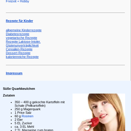
Freizeit + Hobby
Rezepte für Kinder
allgemeine Kinderrezepte
Diabetesrezepte
vegetarische Rezepte
Rezepte Laktose-Intoler.
Glutenunverträglichkeit
Cerealien-Rezepte
Dessert-Rezepte
kalorienreiche Rezepte
Impressum
Süße Quarkkeulchen
Zutaten
350 – 400 g gekochte Kartoffeln mit
Schale (Pellkartoffeln)
250 g Magerquark
1 Prise Salz
60 g
Rosinen
2 Eier
5 EL Zucker
ca. 3 EL Mehl
2 TL Margarine zum braten