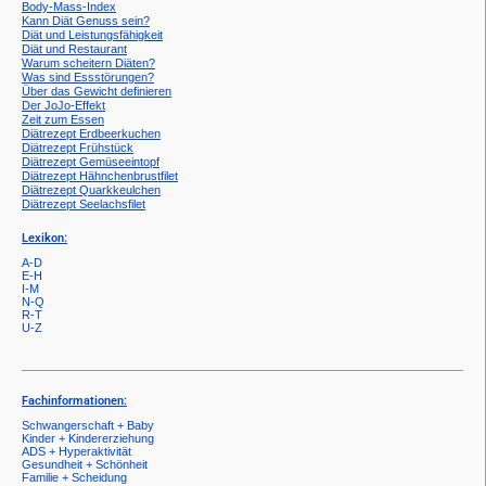
Body-Mass-Index
Kann Diät Genuss sein?
Diät und Leistungsfähigkeit
Diät und Restaurant
Warum scheitern Diäten?
Was sind Essstörungen?
Über das Gewicht definieren
Der JoJo-Effekt
Zeit zum Essen
Diätrezept Erdbeerkuchen
Diätrezept Frühstück
Diätrezept Gemüseeintopf
Diätrezept Hähnchenbrustfilet
Diätrezept Quarkkeulchen
Diätrezept Seelachsfilet
Lexikon:
A-D
E-H
I-M
N-Q
R-T
U-Z
Fachinformationen:
Schwangerschaft + Baby
Kinder + Kindererziehung
ADS + Hyperaktivität
Gesundheit + Schönheit
Familie + Scheidung