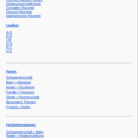
Glutenunverträglichkeit
Cerealien-Rezepte
Dessert-Rezepte
kalorienreiche Rezepte
Lexikon:
A-D
E-H
I-M
N-Q
R-T
U-Z
Forum:
Schwangerschaft
Baby + Kleinkind
Kinder + Erziehung
Familie + Finanzen
Single + Partnerschaft
Besondere Themen
Freizeit + Hobby
Fachinformationen:
Schwangerschaft + Baby
Kinder + Kindererziehung