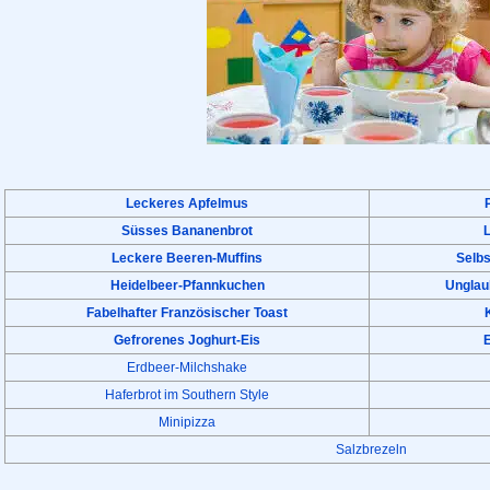
Leckeres Apfelmus
Süsses Bananenbrot
Leckere Beeren-Muffins
Selb
Heidelbeer-Pfannkuchen
Unglau
Fabelhafter Französischer Toast
Gefrorenes Joghurt-Eis
E
Erdbeer-Milchshake
Haferbrot im Southern Style
Minipizza
Salzbrezeln