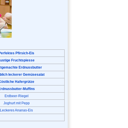
Perfektes Pfirsich-Eis
Lustige Fruchtspiesse
stgemachte Erdnussbutter
blich leckerer Gemüsesalat
Köstliche Hafergrütze
rdnussbutter-Muffins
Erdbeer-Riegel
Joghurt mit Pepp
Leckeres Ananas-Eis