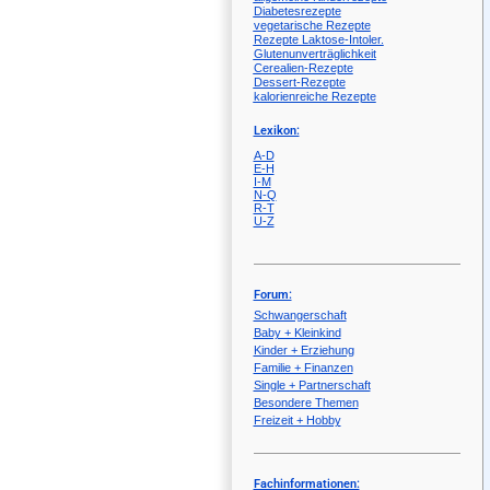
Diabetesrezepte
vegetarische Rezepte
Rezepte Laktose-Intoler.
Glutenunverträglichkeit
Cerealien-Rezepte
Dessert-Rezepte
kalorienreiche Rezepte
Lexikon:
A-D
E-H
I-M
N-Q
R-T
U-Z
Forum:
Schwangerschaft
Baby + Kleinkind
Kinder + Erziehung
Familie + Finanzen
Single + Partnerschaft
Besondere Themen
Freizeit + Hobby
Fachinformationen: