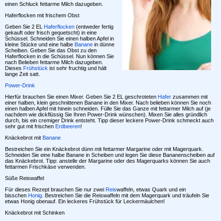
einen Schluck fettarme Milch dazugeben.
Haferflocken mit frischem Obst
Geben Sie 2 EL
Haferflocken
(entweder fertig
gekauft oder frisch gequetscht) in eine
Schüssel. Schneiden Sie einen halben Apfel in
kleine Stücke und eine halbe
Banane
in dünne
Scheiben. Geben Sie das Obst zu den
Haferflocken in die Schüssel. Nun können Sie
nach Belieben fettarme Milch dazugeben.
Dieses
Frühstück
ist sehr fruchtig und hält
lange Zeit satt.
Power-Drink
Hierfür brauchen Sie einen Mixer. Geben Sie 2 EL geschroteten
Hafer
zusammen mit
einer halben, klein geschnittenen Banane in den Mixer. Nach belieben können Sie noch
einen halben Apfel mit hinein schneiden. Fülle Sie das Ganze mit fettarmer Milch auf (je
nachdem wie dickflüssig Sie Ihren Power-Drink wünschen). Mixen Sie alles gründlich
durch, bis ein cremiger Drink entsteht. Tipp dieser leckere Power-Drink schmeckt auch
sehr gut mit frischen
Erdbeeren
!
Knäckebrot mit
Banane
Bestreichen Sie ein Knäckebrot dünn mit fettarmer Margarine oder mit Magerquark.
Schneiden Sie eine halbe Banane in Scheiben und legen Sie diese Bananenscheiben auf
das Knäckebrot. Tipp: anstelle der Margarine oder des Magerquarks können Sie auch
fettarmen Frischkäse verwenden.
Süße Reiswaffel
Für dieses Rezept brauchen Sie nur zwei
Reis
waffeln, etwas Quark und ein
bisschen
Honig
. Bestreichen Sie die Reiswaffeln mit dem Magerquark und träufeln Sie
etwas Honig obenauf. Ein leckeres Frühstück für Leckermäulchen!
Knäckebrot mit Schinken