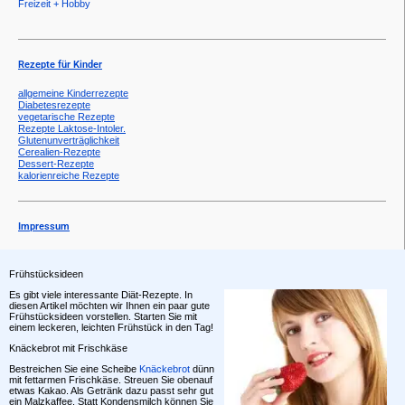
Freizeit + Hobby
Rezepte für Kinder
allgemeine Kinderrezepte
Diabetesrezepte
vegetarische Rezepte
Rezepte Laktose-Intoler.
Glutenunverträglichkeit
Cerealien-Rezepte
Dessert-Rezepte
kalorienreiche Rezepte
Impressum
Frühstücksideen
Es gibt viele interessante Diät-Rezepte. In
diesen Artikel möchten wir Ihnen ein paar gute
Frühstücksideen vorstellen. Starten Sie mit
einem leckeren, leichten Frühstück in den Tag!
Knäckebrot mit Frischkäse
Bestreichen Sie eine Scheibe
Knäckebrot
dünn
mit fettarmen Frischkäse. Streuen Sie obenauf
etwas Kakao. Als Getränk dazu passt sehr gut
ein Malzkaffee. Statt Kondensmilch können Sie