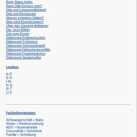
Body-Mass-Index
Kann Diät Genuss sein?
Diät und Leistungsfähigkeit
Diät und Restaurant
Warum scheitern Diäten?
Was sind Essstörungen?
Über das Gewicht definieren
Der JoJo-Effekt
Zeit zum Essen
Diätrezept Erdbeerkuchen
Diätrezept Frühstück
Diätrezept Gemüseeintopf
Diätrezept Hähnchenbrustfilet
Diätrezept Quarkkeulchen
Diätrezept Seelachsfilet
Lexikon:
A-D
E-H
I-M
N-Q
R-T
U-Z
Fachinformationen:
Schwangerschaft + Baby
Kinder + Kindererziehung
ADS + Hyperaktivität
Gesundheit + Schönheit
Familie + Scheidung