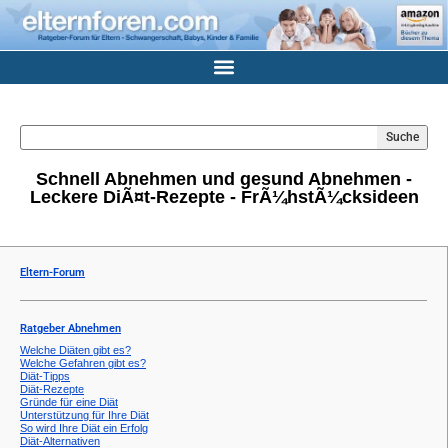
Suche
Schnell Abnehmen und gesund Abnehmen -
Leckere DiÃ¤t-Rezepte - FrÃ¼hstÃ¼cksideen
Eltern-Forum
Ratgeber Abnehmen
Welche Diäten gibt es?
Welche Gefahren gibt es?
Diät-Tipps
Diät-Rezepte
Gründe für eine Diät
Unterstützung für Ihre Diät
So wird Ihre Diät ein Erfolg
Diät-Alternativen