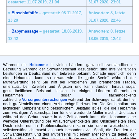
gestartet: 11.07.2019,
21:04
31.07.2020,
23:01
»
Einschlafhilfe
– gestartet: 08.11.2017,
Antworten: 8, letzte:
13:20
31.07.2020,
22:46
»
Babymassage
– gestartet: 18.06.2019,
Antworten: 0, letzte:
12:42
18.06.2019,
12:42
Während die
Hebamme
in vielen Ländern ganz selbstverständlich zur
Betreuung während der Schwangerschaft dazugehört, sind ihre vielfältigen
Leistungen in Deutschland nur teilweise bekannt. Schade eigentlich, denn
eine Hebamme kann so etwas wie die „gute Seele“ während der
Mutterwerdung sein: Sie hilft bei Problemen und brennenden Fragen,
unterstützt bei Zweifeln und Ängsten und kann darüber hinaus sogar
gesundheitlichen Beistand leisten. In einigen Ländern übernehmen
Hebammen sogar flächendeckend
zahlreiche
Vorsorgeuntersuchungen
während der Schwangerschaft, die hier
noch größtenteils von einem Arzt durchgeführt werden. Die Kombination aus
fachlicher Kompetenz und persönlichem Beistand ist es, die die Hebamme
zum wichtigen Ansprechpartner für die werdende Mutter macht. Und auch
während der Geburt sowie in der Zeit danach kann die Hebamme eine
wertvolle Unterstützung bei Anlaufschwierigkeiten und Unsicherheiten sein.
Doch nicht nur in Problemsituationen kann sie enorm weiterhelfen –
selbstverständlich macht es auch besonders viel Spaß, die Freuden der
Schwangerschaft und des Mutterseins mit einem Menschen zu teilen, der
wirklich Ahnung hat. Eine sinnvolle Ergänzung zur oftmals sehr subjektiv