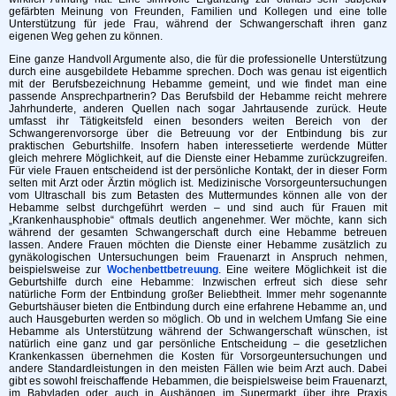
gefärbten Meinung von Freunden, Familien und Kollegen und eine tolle
Unterstützung für jede Frau, während der Schwangerschaft ihren ganz
eigenen Weg gehen zu können.
Eine ganze Handvoll Argumente also, die für die professionelle Unterstützung
durch eine ausgebildete Hebamme sprechen. Doch was genau ist eigentlich
mit der Berufsbezeichnung Hebamme gemeint, und wie findet man eine
passende Ansprechpartnerin? Das Berufsbild der Hebamme reicht mehrere
Jahrhunderte, anderen Quellen nach sogar Jahrtausende zurück. Heute
umfasst ihr Tätigkeitsfeld einen besonders weiten Bereich von der
Schwangerenvorsorge über die Betreuung vor der Entbindung bis zur
praktischen Geburtshilfe. Insofern haben interessetierte werdende Mütter
gleich mehrere Möglichkeit, auf die Dienste einer Hebamme zurückzugreifen.
Für viele Frauen entscheidend ist der persönliche Kontakt, der in dieser Form
selten mit Arzt oder Ärztin möglich ist. Medizinische Vorsorgeuntersuchungen
vom Ultraschall bis zum Betasten des Muttermundes können alle von der
Hebamme selbst durchgeführt werden – und sind auch für Frauen mit
„Krankenhausphobie“ oftmals deutlich angenehmer. Wer möchte, kann sich
während der gesamten Schwangerschaft durch eine Hebamme betreuen
lassen. Andere Frauen möchten die Dienste einer Hebamme zusätzlich zu
gynäkologischen Untersuchungen beim Frauenarzt in Anspruch nehmen,
beispielsweise zur
Wochenbettbetreuung
. Eine weitere Möglichkeit ist die
Geburtshilfe durch eine Hebamme: Inzwischen erfreut sich diese sehr
natürliche Form der Entbindung großer Beliebtheit. Immer mehr sogenannte
Geburtshäuser bieten die Entbindung durch eine erfahrene Hebamme an, und
auch Hausgeburten werden so möglich. Ob und in welchem Umfang Sie eine
Hebamme als Unterstützung während der Schwangerschaft wünschen, ist
natürlich eine ganz und gar persönliche Entscheidung – die gesetzlichen
Krankenkassen übernehmen die Kosten für Vorsorgeuntersuchungen und
andere Standardleistungen in den meisten Fällen wie beim Arzt auch. Dabei
gibt es sowohl freischaffende Hebammen, die beispielsweise beim Frauenarzt,
im Babyladen oder auch in Aushängen im Supermarkt über ihre Praxis