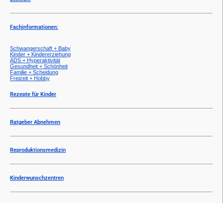
Fachinformationen:
Schwangerschaft + Baby
Kinder + Kindererziehung
ADS + Hyperaktivität
Gesundheit + Schönheit
Familie + Scheidung
Freizeit + Hobby
Rezepte für Kinder
Ratgeber Abnehmen
Reproduktionsmedizin
Kinderwunschzentren