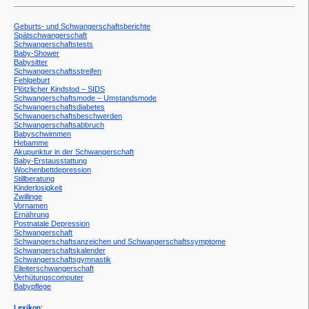
Geburts- und Schwangerschaftsberichte
Spätschwangerschaft
Schwangerschaftstests
Baby-Shower
Babysitter
Schwangerschaftsstreifen
Fehlgeburt
Plötzlicher Kindstod – SIDS
Schwangerschaftsmode – Umstandsmode
Schwangerschaftsdiabetes
Schwangerschaftsbeschwerden
Schwangerschaftsabbruch
Babyschwimmen
Hebamme
Akupunktur in der Schwangerschaft
Baby-Erstausstattung
Wochenbettdepression
Stillberatung
Kinderlosigkeit
Zwillinge
Vornamen
Ernährung
Postnatale Depression
Schwangerschaft
Schwangerschaftsanzeichen und Schwangerschaftssymptome
Schwangerschaftskalender
Schwangerschaftsgymnastik
Eileiterschwangerschaft
Verhütungscomputer
Babypflege
Lexikon: