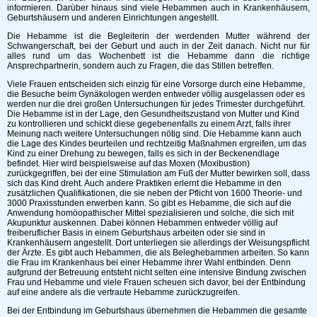
informieren. Darüber hinaus sind viele Hebammen auch in Krankenhäusern,
Geburtshäusern und anderen Einrichtungen angestellt.
Die Hebamme ist die Begleiterin der werdenden Mutter während der
Schwangerschaft, bei der Geburt und auch in der Zeit danach. Nicht nur für
alles rund um das Wochenbett ist die Hebamme dann die richtige
Ansprechpartnerin, sondern auch zu Fragen, die das Stillen betreffen.
Viele Frauen entscheiden sich einzig für eine Vorsorge durch eine Hebamme,
die Besuche beim Gynäkologen werden entweder völlig ausgelassen oder es
werden nur die drei großen Untersuchungen für jedes Trimester durchgeführt.
Die Hebamme ist in der Lage, den Gesundheitszustand von Mutter und Kind
zu kontrollieren und schickt diese gegebenenfalls zu einem Arzt, falls ihrer
Meinung nach weitere Untersuchungen nötig sind. Die Hebamme kann auch
die Lage des Kindes beurteilen und rechtzeitig Maßnahmen ergreifen, um das
Kind zu einer Drehung zu bewegen, falls es sich in der Beckenendlage
befindet. Hier wird beispielsweise auf das Moxen (Moxibustion)
zurückgegriffen, bei der eine Stimulation am Fuß der Mutter bewirken soll, dass
sich das Kind dreht. Auch andere Praktiken erlernt die Hebamme in den
zusätzlichen Qualifikationen, die sie neben der Pflicht von 1600 Theorie- und
3000 Praxisstunden erwerben kann. So gibt es Hebamme, die sich auf die
Anwendung homöopathischer Mittel spezialisieren und solche, die sich mit
Akupunktur auskennen. Dabei können Hebammen entweder völlig auf
freiberuflicher Basis in einem Geburtshaus arbeiten oder sie sind in
Krankenhäusern angestellt. Dort unterliegen sie allerdings der Weisungspflicht
der Ärzte. Es gibt auch Hebammen, die als Beleghebammen arbeiten. So kann
die Frau im Krankenhaus bei einer Hebamme ihrer Wahl entbinden. Denn
aufgrund der Betreuung entsteht nicht selten eine intensive Bindung zwischen
Frau und Hebamme und viele Frauen scheuen sich davor, bei der Entbindung
auf eine andere als die vertraute Hebamme zurückzugreifen.
Bei der Entbindung im Geburtshaus übernehmen die Hebammen die gesamte