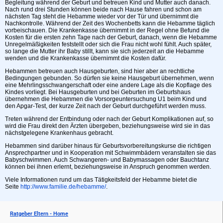
Begleitung während der Geburt und betreuen Kind und Mutter auch danach.
Nach rund drei Stunden können beide nach Hause fahren und schon am
nächsten Tag steht die Hebamme wieder vor der Tür und übernimmt die
Nachkontrolle. Während der Zeit des Wochenbetts kann die Hebamme täglich
vorbeischauen. Die Krankenkasse übernimmt in der Regel ohne Befund die
Kosten für die ersten zehn Tage nach der Geburt, danach, wenn die Hebamme
Unregelmäßigkeiten feststellt oder sich die Frau nicht wohl fühlt. Auch später,
so lange die Mutter ihr Baby stillt, kann sie sich jederzeit an die Hebamme
wenden und die Krankenkasse übernimmt die Kosten dafür.
Hebammen betreuen auch Hausgeburten, sind hier aber an rechtliche
Bedingungen gebunden. So dürfen sie keine Hausgeburt übernehmen, wenn
eine Mehrlingsschwangerschaft oder eine andere Lage als die Kopflage des
Kindes vorliegt. Bei Hausgeburten und bei Geburten im Geburtshaus
übernehmen die Hebammen die Vorsorgeuntersuchung U1 beim Kind und
den Apgar-Test, der kurze Zeit nach der Geburt durchgeführt werden muss.
Treten während der Entbindung oder nach der Geburt Komplikationen auf, so
wird die Frau direkt den Ärzten übergeben, beziehungsweise wird sie in das
nächstgelegene Krankenhaus gebracht.
Hebammen sind darüber hinaus für Geburtsvorbereitungskurse die richtigen
Ansprechpartner und in Kooperation mit Schwimmbädern veranstalten sie das
Babyschwimmen. Auch Schwangeren- und Babymassagen oder Bauchtanz
können bei ihnen erlernt, beziehungsweise in Anspruch genommen werden.
Viele Informationen rund um das Tätigkeitsfeld der Hebamme bietet die
Seite
http://www.familie.de/hebamme/
.
Ratgeber Eltern - Home