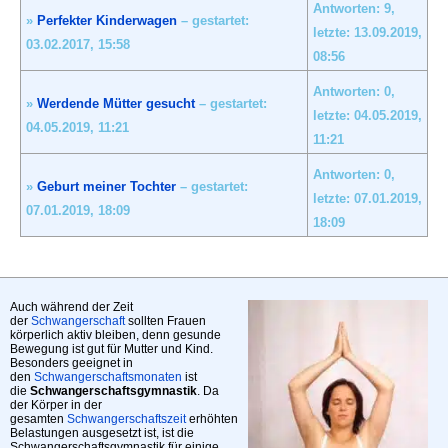
Antworten: 9,
»
Perfekter Kinderwagen
– gestartet:
letzte: 13.09.2019,
03.02.2017,
15:58
08:56
Antworten: 0,
»
Werdende Mütter gesucht
– gestartet:
letzte: 04.05.2019,
04.05.2019,
11:21
11:21
Antworten: 0,
»
Geburt meiner Tochter
– gestartet:
letzte: 07.01.2019,
07.01.2019,
18:09
18:09
Auch während der Zeit
der
Schwangerschaft
sollten Frauen
körperlich aktiv bleiben, denn gesunde
Bewegung ist gut für Mutter und Kind.
Besonders geeignet in
den
Schwangerschaftsmonaten
ist
die
Schwangerschaftsgymnastik
. Da
der Körper in der
gesamten
Schwangerschaftszeit
erhöhten
Belastungen ausgesetzt ist, ist die
Schwangerschaftsgymnastik für einige