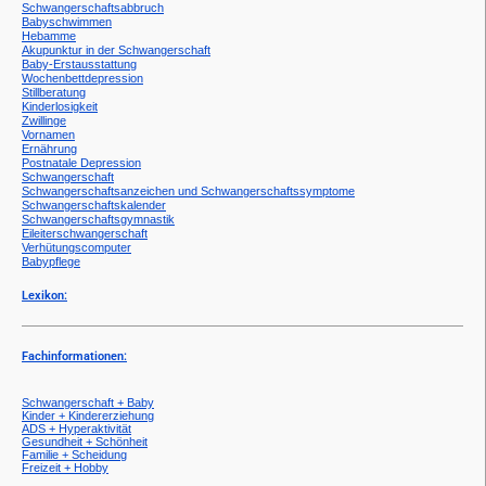
Schwangerschaftsabbruch
Babyschwimmen
Hebamme
Akupunktur in der Schwangerschaft
Baby-Erstausstattung
Wochenbettdepression
Stillberatung
Kinderlosigkeit
Zwillinge
Vornamen
Ernährung
Postnatale Depression
Schwangerschaft
Schwangerschaftsanzeichen und Schwangerschaftssymptome
Schwangerschaftskalender
Schwangerschaftsgymnastik
Eileiterschwangerschaft
Verhütungscomputer
Babypflege
Lexikon:
Fachinformationen:
Schwangerschaft + Baby
Kinder + Kindererziehung
ADS + Hyperaktivität
Gesundheit + Schönheit
Familie + Scheidung
Freizeit + Hobby