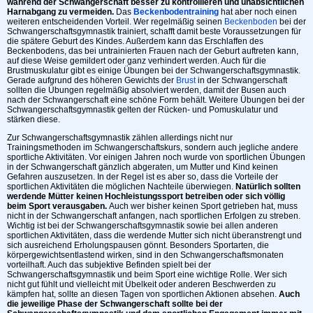
während der Schwangerschaft besser zu kontrollieren und unabsichtlichen
Harnabgang zu vermeiden.
Das
Beckenbodentraining
hat aber noch einen
weiteren entscheidenden Vorteil. Wer regelmäßig seinen
Beckenboden
bei der
Schwangerschaftsgymnastik trainiert, schafft damit beste Voraussetzungen für
die spätere Geburt des Kindes. Außerdem kann das Erschlaffen des
Beckenbodens, das bei untrainierten Frauen nach der Geburt auftreten kann,
auf diese Weise gemildert oder ganz verhindert werden. Auch für die
Brustmuskulatur gibt es einige Übungen bei der Schwangerschaftsgymnastik.
Gerade aufgrund des höheren Gewichts der
Brust
in der Schwangerschaft
sollten die Übungen regelmäßig absolviert werden, damit der Busen auch
nach der Schwangerschaft eine schöne Form behält. Weitere Übungen bei der
Schwangerschaftsgymnastik gelten der Rücken- und Pomuskulatur und
stärken diese.
Zur Schwangerschaftsgymnastik zählen allerdings nicht nur
Trainingsmethoden im Schwangerschaftskurs, sondern auch jegliche andere
sportliche Aktivitäten. Vor einigen Jahren noch wurde von sportlichen Übungen
in der Schwangerschaft gänzlich abgeraten, um Mutter und Kind keinen
Gefahren auszusetzen. In der Regel ist es aber so, dass die Vorteile der
sportlichen Aktivitäten die möglichen Nachteile überwiegen.
Natürlich sollten
werdende Mütter keinen Hochleistungssport betreiben oder sich völlig
beim Sport verausgaben.
Auch wer bisher keinen Sport getrieben hat, muss
nicht in der Schwangerschaft anfangen, nach sportlichen Erfolgen zu streben.
Wichtig ist bei der Schwangerschaftsgymnastik sowie bei allen anderen
sportlichen Aktivitäten, dass die werdende Mutter sich nicht überanstrengt und
sich ausreichend Erholungspausen gönnt. Besonders Sportarten, die
körpergewichtsentlastend wirken, sind in den Schwangerschaftsmonaten
vorteilhaft. Auch das subjektive Befinden spielt bei der
Schwangerschaftsgymnastik und beim Sport eine wichtige Rolle. Wer sich
nicht gut fühlt und vielleicht mit Übelkeit oder anderen Beschwerden zu
kämpfen hat, sollte an diesen Tagen von sportlichen Aktionen absehen.
Auch
die jeweilige Phase der Schwangerschaft sollte bei der