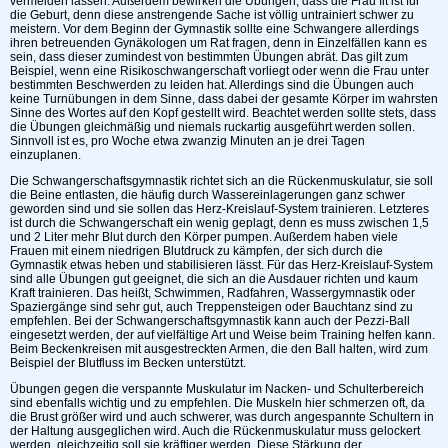
vermeiden lassen. Außerdem bewirken die Übungen, dass die Frau fit ist für
die Geburt, denn diese anstrengende Sache ist völlig untrainiert schwer zu
meistern. Vor dem Beginn der Gymnastik sollte eine Schwangere allerdings
ihren betreuenden Gynäkologen um Rat fragen, denn in Einzelfällen kann es
sein, dass dieser zumindest von bestimmten Übungen abrät. Das gilt zum
Beispiel, wenn eine Risikoschwangerschaft vorliegt oder wenn die Frau unter
bestimmten Beschwerden zu leiden hat. Allerdings sind die Übungen auch
keine Turnübungen in dem Sinne, dass dabei der gesamte Körper im wahrsten
Sinne des Wortes auf den Kopf gestellt wird. Beachtet werden sollte stets, dass
die Übungen gleichmäßig und niemals ruckartig ausgeführt werden sollen.
Sinnvoll ist es, pro Woche etwa zwanzig Minuten an je drei Tagen
einzuplanen.
Die Schwangerschaftsgymnastik richtet sich an die Rückenmuskulatur, sie soll
die Beine entlasten, die häufig durch Wassereinlagerungen ganz schwer
geworden sind und sie sollen das Herz-Kreislauf-System trainieren. Letzteres
ist durch die Schwangerschaft ein wenig geplagt, denn es muss zwischen 1,5
und 2 Liter mehr Blut durch den Körper pumpen. Außerdem haben viele
Frauen mit einem niedrigen Blutdruck zu kämpfen, der sich durch die
Gymnastik etwas heben und stabilisieren lässt. Für das Herz-Kreislauf-System
sind alle Übungen gut geeignet, die sich an die Ausdauer richten und kaum
Kraft trainieren. Das heißt, Schwimmen, Radfahren, Wassergymnastik oder
Spaziergänge sind sehr gut, auch Treppensteigen oder Bauchtanz sind zu
empfehlen. Bei der Schwangerschaftsgymnastik kann auch der Pezzi-Ball
eingesetzt werden, der auf vielfältige Art und Weise beim Training helfen kann.
Beim Beckenkreisen mit ausgestreckten Armen, die den Ball halten, wird zum
Beispiel der Blutfluss im Becken unterstützt.
Übungen gegen die verspannte Muskulatur im Nacken- und Schulterbereich
sind ebenfalls wichtig und zu empfehlen. Die Muskeln hier schmerzen oft, da
die Brust größer wird und auch schwerer, was durch angespannte Schultern in
der Haltung ausgeglichen wird. Auch die Rückenmuskulatur muss gelockert
werden, gleichzeitig soll sie kräftiger werden. Diese Stärkung der