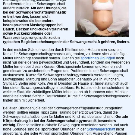
Beschwerden in der Schwangerschaft
äußerst hilfreich.
Mit den Übungen, die
bei der Schwangerschaftsgymnastik
erlernt werden, lassen sich
beispielsweise die besonders
beanspruchten Muskelgruppen bei
Bauch, Becken und Rücken trainieren
sowie Rückenprobleme oder
Wassereinlagerungen, die zu den
typischen Begleiterscheinungen in der Schwangerschaft gehören, lindern.
In den meisten Städten werden durch Kliniken oder Hebammen spezielle
Kurse für Schwangerschaftsgymnastik angeboten, zu denen sich zukünftige
Mütter unbedingt anmelden sollten. Dienen die
sportlichen Übungen
doch
nicht nur der eigenen Beweglichkeit und Gesundheit, sondern die werdenden
Mütter lernen bei diesen Kursen Gleichgesinnte kennen und können sich
gemeinsam zu anstehenden Fragen und Problemen in der Schwangerschaft
austauschen.
Kurse für Schwangerschaftsgymnastik
werden in Lingen,
Ludwigsburg, Marburg und Bonn angeboten, genauso wie in München,
Stuttgart, Berlin oder Köln. Wer in Dresden zu Hause ist, findet natürlich auch
hier einen Schwangerschaftsgymnastikkurs. Es ist also nicht entscheidend, in
welcher Stadt die zukünftigen Mütter leben, denn ob Hannover oder Münster
oder eine andere Stadt in Deutschland, Kurse für Schwangerschaftsgymnastik
finden sich mit Sicherheit.
Bei allen Übungen, die bei der Schwangerschaftsgymnastik durchgeführt
werden, sollten einige Tipps zum Training beherzigt werden, damit die
Schwangerschaftsübungen für Mutter und Kind nicht belastend sind.
Gerade
Körperhaltung ist bei der Schwangerschaftsgymnastik besonders
wichtig.
Ebenso sollten ruckhafte Bewegungen vermieden werden und auch
hohe Sprünge sind bei sportlichen Übungen in der
Schwangerschaft
nicht
angebracht. Bei jeder Art von sportlichen Übungen gilt: Ausreichend Pausen