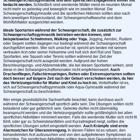
Schwangerschaftsgymnastik und dem sportlichen Engagement immer mit
bedacht werden.
Schließlich sind werdende Mütter meist im neunten Monat
nicht mehr so gelenkig und beweglich wie im zweiten Monat. Die
Schwangerschaftsgymnastik und die sportlichen Aktionen sollten also nach
dem jeweiligen Körperzustand, der Schwangerschaftswoche und dem
Wohlfühlfaktor ausgerichtet werden.
Ideale Sportarten während der Schwangerschaft, die zusätzlich zur
Schwangerschaftsgymnastik betrieben werden können, sind
beispielsweise Schwimmen, Walking oder Yoga.
Jogging, Aerobic, Rudern
oder Segeln sollten dagegen nur bedingt während der Schwangerschaft
durchgeführt werden. Wer sich unsicher ist, spricht am besten mit seinem
vertrauten Arzt oder seiner Hebamme und holt sich dort Rat und Tipps.
Sportarten, wie Squash oder Tennis sollten während der Zeit der
Schwangerschaft nicht ausgeübt werden. Aufgrund der hohen
Beschleunigungs- und Abbremskräfte, die bei diesen Sportarten wirken, sind
diese in den Schwangerschaftsmonaten nicht empfehlenswert.
Auch
Drachenfliegen, Fallschirmspringen, Reiten oder Extremsportarten sollten
doch besser auf längere Zeit nach der Geburt verschoben werden, da hier
das Verletzungsrisiko für Mutter und Kind zu hoch ist.
Vorteilhafter ist es,
sich auf Schwangerschaftsgymnastik oder Aqua-Gymnastik während der
Schwangerschaft zu beschränken.
Wer einige grundsätzliche Sachverhalte beachtet, kann durchaus auch
während der Schwangerschaft sportlich aktiv sein. Die Übungen sollten nicht
belastend oder gar gefährlich sein. Gelenke dürfen nicht übermäßig
beansprucht werden und die Verletzungsgefahr sollte größtmöglich bei allen
sportlichen Aktivitäten minimiert werden. Falls die werdende Mutter sich nicht fit
fühlt, oder gar zu Schwindelanfällen und Kurzatmigkeit neigt, sollten die
sportlichen Übungen sofort eingestellt werden.
Auch Krämpfe sind erste
Alarmzeichen für Überanstrengung.
In diesen Fällen ist es ratsam, den
behandelnden Arzt aufzusuchen und von den aufgetretenen Symptomen zu
berichten. Die sportlichen Aktivitäten sollten dann dem Gesundheitszustand