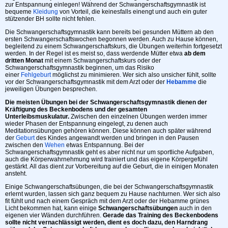
zur Entspannung einlegen! Während der Schwangerschaftsgymnastik ist
bequeme
Kleidung
von Vorteil, die keinesfalls einengt und auch ein guter
stützender BH sollte nicht fehlen.
Die Schwangerschaftsgymnastik kann bereits bei gesunden Müttern ab den
ersten Schwangerschaftswochen begonnen werden. Auch zu Hause können,
begleitend zu einem Schwangerschaftskurs, die Übungen weiterhin fortgesetzt
werden. In der Regel ist es meist so, dass werdende Mütter etwa
ab dem
dritten Monat
mit einem Schwangerschaftskurs oder der
Schwangerschaftsgymnastik beginnen, um das Risiko
einer
Fehlgeburt
möglichst zu minimieren. Wer sich also unsicher fühlt, sollte
vor der Schwangerschaftsgymnastik mit dem Arzt oder der
Hebamme
die
jeweiligen Übungen besprechen.
Die meisten Übungen bei der Schwangerschaftsgymnastik dienen der
Kräftigung des Beckenbodens und der gesamten
Unterleibsmuskulatur.
Zwischen den einzelnen Übungen werden immer
wieder Phasen der Entspannung eingelegt, zu denen auch
Meditationsübungen gehören können. Diese können auch später während
der
Geburt
des Kindes angewandt werden und bringen in den Pausen
zwischen den
Wehen
etwas Entspannung. Bei der
Schwangerschaftsgymnastik geht es aber nicht nur um sportliche Aufgaben,
auch die Körperwahrnehmung wird trainiert und das eigene Körpergefühl
gestärkt. All das dient zur Vorbereitung auf die Geburt, die in einigen Monaten
ansteht.
Einige Schwangerschaftsübungen, die bei der Schwangerschaftsgymnastik
erlernt wurden, lassen sich ganz bequem zu Hause nachturnen. Wer sich also
fit fühlt und nach einem Gespräch mit dem Arzt oder der Hebamme grünes
Licht bekommen hat, kann einige
Schwangerschaftsübungen
auch in den
eigenen vier Wänden durchführen.
Gerade das Training des Beckenbodens
sollte nicht vernachlässigt werden, dient es doch dazu, den Harndrang