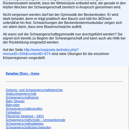
Rückenmuskeln bewirkt, dass die Wirbelsäule entlastet wird, die gerade in den
letzten Wochen der Schwangerschaft ziemlich in Anspruch genommen wird.
Nicht vergessen werden darf bei der Gymnastik der Beckenboden. Er wird
stark belastet, denn er trägt praktisch den Bauch und hält ihn â€žnach
untenâ€œ hin fest. Schwächungen der Beckenbodenmuskulatur zeigen sich
vor allem darin, dass eine Blasenschwäche auftritt.
Ab wann soll die Schwangerschaftsgymnastik nun durchgeführt werden? Sie
eignet sich bereits zu Beginn der Schwangerschaft und kann auch als Hilfe bei
der Rückbildung eingesetzt werden.
Auf der Seite
http://www.hoppsala.de/index.php?
menueID=206&contentID=674
sind viele Übungen für die einzelnen
Körperregionen vorgestellt.
Ratgeber Eltern - Home
Geburts- und Schwangerschaftsberichte
Spätschwangerschaft
Schwangerschaftstests
Baby-Shower
Babysitter
Schwangerschaftsstreifen
Fehlgeburt
Plötzlicher Kindstod – SIDS
Schwangerschaftsmode – Umstandsmode
Schwangerschaftsdiabetes
Schwangerschaftsbeschwerden