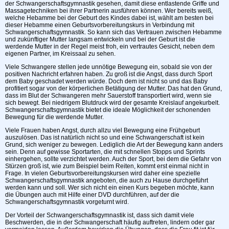
der Schwangerschaftsgymnastik gesehen, damit diese entlastende Griffe und
Massagetechniken bei ihrer Partnerin ausführen können. Wer bereits weiß,
welche Hebamme bei der Geburt des Kindes dabei ist, wählt am besten bei
dieser Hebamme einen Geburtsvorbereitungskurs in Verbindung mit
Schwangerschaftsgymnastik. So kann sich das Vertrauen zwischen Hebamme
und zukünftiger Mutter langsam entwickeln und bei der Geburt ist die
werdende Mutter in der Regel meist froh, ein vertrautes Gesicht, neben dem
eigenen Partner, im Kreissaal zu sehen.
Viele Schwangere stellen jede unnötige Bewegung ein, sobald sie von der
positiven Nachricht erfahren haben. Zu groß ist die Angst, dass durch Sport
dem Baby geschadet werden würde. Doch dem ist nicht so und das Baby
profitiert sogar von der körperlichen Betätigung der Mutter. Das hat den Grund,
dass im Blut der Schwangeren mehr Sauerstoff transportiert wird, wenn sie
sich bewegt. Bei niedrigem Blutdruck wird der gesamte Kreislauf angekurbelt.
Schwangerschaftsgymnastik bietet die ideale Möglichkeit der schonenden
Bewegung für die werdende Mutter.
Viele Frauen haben Angst, durch allzu viel Bewegung eine Frühgeburt
auszulösen. Das ist natürlich nicht so und eine Schwangerschaft ist kein
Grund, sich weniger zu bewegen. Lediglich die Art der Bewegung kann anders
sein. Denn auf gewisse Sportarten, die mit schnellen Stopps und Sprints
einhergehen, sollte verzichtet werden. Auch der Sport, bei dem die Gefahr von
Stürzen groß ist, wie zum Beispiel beim Reiten, kommt erst einmal nicht in
Frage. In vielen Geburtsvorbereitungskursen wird daher eine spezielle
Schwangerschaftsgymnastik angeboten, die auch zu Hause durchgeführt
werden kann und soll. Wer sich nicht ein einen Kurs begeben möchte, kann
die Übungen auch mit Hilfe einer DVD durchführen, auf der die
Schwangerschaftsgymnastik vorgeturnt wird.
Der Vorteil der Schwangerschaftsgymnastik ist, dass sich damit viele
Beschwerden, die in der Schwangerschaft häufig auftreten, lindern oder gar