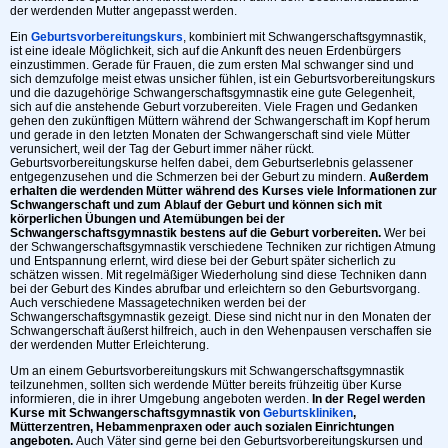
der werdenden Mutter angepasst werden.
Ein
Geburtsvorbereitungskurs
, kombiniert mit Schwangerschaftsgymnastik,
ist eine ideale Möglichkeit, sich auf die Ankunft des neuen Erdenbürgers
einzustimmen. Gerade für Frauen, die zum ersten Mal schwanger sind und
sich demzufolge meist etwas unsicher fühlen, ist ein Geburtsvorbereitungskurs
und die dazugehörige Schwangerschaftsgymnastik eine gute Gelegenheit,
sich auf die anstehende Geburt vorzubereiten. Viele Fragen und Gedanken
gehen den zukünftigen Müttern während der Schwangerschaft im Kopf herum
und gerade in den letzten Monaten der Schwangerschaft sind viele Mütter
verunsichert, weil der Tag der Geburt immer näher rückt.
Geburtsvorbereitungskurse helfen dabei, dem Geburtserlebnis gelassener
entgegenzusehen und die Schmerzen bei der Geburt zu mindern.
Außerdem
erhalten die werdenden Mütter während des Kurses viele Informationen zur
Schwangerschaft und zum Ablauf der Geburt und können sich mit
körperlichen Übungen und Atemübungen bei der
Schwangerschaftsgymnastik bestens auf die Geburt vorbereiten.
Wer bei
der Schwangerschaftsgymnastik verschiedene Techniken zur richtigen Atmung
und Entspannung erlernt, wird diese bei der Geburt später sicherlich zu
schätzen wissen. Mit regelmäßiger Wiederholung sind diese Techniken dann
bei der Geburt des Kindes abrufbar und erleichtern so den Geburtsvorgang.
Auch verschiedene Massagetechniken werden bei der
Schwangerschaftsgymnastik gezeigt. Diese sind nicht nur in den Monaten der
Schwangerschaft äußerst hilfreich, auch in den Wehenpausen verschaffen sie
der werdenden Mutter Erleichterung.
Um an einem Geburtsvorbereitungskurs mit Schwangerschaftsgymnastik
teilzunehmen, sollten sich werdende Mütter bereits frühzeitig über Kurse
informieren, die in ihrer Umgebung angeboten werden.
In der Regel werden
Kurse mit Schwangerschaftsgymnastik von
Geburtskliniken
,
Mütterzentren, Hebammenpraxen oder auch sozialen Einrichtungen
angeboten.
Auch Väter sind gerne bei den Geburtsvorbereitungskursen und