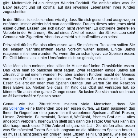
gibt. Muttermilch ist ein richtiger Wunder-Cocktail. Sie enthält alles was Ihr
Baby braucht und ist optimal auf das jeweilige Lebensalter Ihres Kindes
zugeschnitten.
In der Stillzeit ist es besonders wichtig, dass Sie sich gesund und ausgewogen
ernähren. Immer wieder hört man das stillende Frauen dieses oder jenes nicht
essen dürfen. Lassen Sie sich davon nicht verwirren! Es gibt keine generellen
Verbote in der Ernährung. Bis auf eines: Alkohol muss in der Stillzeit tabu sein!
Genauso wie Zigaretten. Aber das versteht sich hoffentlich von selbst.
Prinzipiell dürfen Sie also alles essen was Sie möchten. Trotzdem sollten Sie
bei einigen Nahrungsmitteln etwas Vorsicht walten lassen. Einige Babys
reagieren mit einem wunden Po, wenn Sie zu scharf gewürzte Speisen essen.
Ein Chili könnte also unter Umständen nicht so günstig sein.
Viele Menschen meinen, eine stillende Mutter darf keine Zitrusfrüchte essen.
Das kann man so pauschal nicht sagen. Zwar reagieren einige Babys auf
Zitrusfrüchte mit einem wunden Po, aber anderen Kindern macht der Genuss
von diesen Früchten rein gar nichts aus. Probieren Sie es daher einfach aus.
Essen Sie erst ein oder zwei Spalten Orange und warten Sie die Reaktion
Ihres Babys ab. Merken Sie dass Ihr Kind das Obst gut vertragen hat, so
können Sie auch eine ganze Orange essen. So tasten Sie sich nach und nach
an â€žkritischeâ€œ Speisen heran.
Genau wie bei Zitrusfrüchte meinen viele Menschen, dass Sie
als
Stillende
keine blähenden Speisen essen dürfen. Es kann passieren das
Ihnen Ihr Gegenüber eine ganze List mit verbotenen Speisen aufführt: Erbsen,
Linsen, Zwiebeln, Blumenkohl, Rotkraut, Weißkohl, frisches Brot etc. – alles
angeblich verboten. Irgendwann stellt sich dann die Frage: Und was kann ich
überhaupt noch essen? Die Antwort ist ganz einfach: Sie dürfen alles essen
was Sie möchten! Tasten Sie sich langsam an die blähenden Speisen heran –
es muss ja nicht gleich ein großer Teller Erbsen sein! Und genau wie bei den