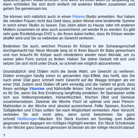
dann schließen Sie sich doch einfach mit anderen Müttern zusammen und
gehen Sie gemeinsam los.
Sie können sich natürlich auch in einen
Fitness
-Studio anmelden. Nur haben
die meisten Frauen nicht das Geld dazu, jeden Monat eine bestimmte Summe
in solch einen Studio zu lassen. Das üben allein zu Hause oder mit anderen
Müttern zusammen ist aber auch ausreichend, um wieder fit zu werden. Es gibt
sehr gute Rückbildungs-DVD`s, die Ihnen dabei helfen, dass Ihr Körper wieder
straffer wird und Sie so nebenbei an Gewicht verlieren.
Bedenken Sie auch, welchen Prozess Ihr Körper in der Schwangerschaft
durchgemacht hat. Neun Monate lang ist in Ihren Bauch Ihr Baby gewachsen
und nun braucht Ihr Körper auch mindestens wieder neun Monate, um zu
seiner alten Form zurück zu finden. Haben Sie daher Geduld mit sich und
setzen Sie sich nicht unter Druck, so schnell wie möglich abzunehmen.
Grundsätzlich sind Diäten nicht die beste Wahl, um Gewicht zu verlieren.
Diäten erzeugen häufig einen so genannten Jojo-Effekt, das heißt, das Sie
nach einer Diät ganz schnell mehr Gewicht auf die Waage bringen als vor
einer Diät. Zudem sind Diäten oft sehr einseitig und die Gefahr ist groß, dass
Ihnen wichtige
Vitamine
und Nährstoffe fehlen. Viel besser und gesünder ist
es für Sie, wenn Sie Ihre Ernährung langfristig umstellen. Ihr Speiseplan sollte
sich aus Vollkornprodukten, Hülsenfrüchten, frischen Obst und Gemüse
zusammensetzen. Zweimal die Woche Fisch ist optimal und zwei Fleisch-
Mahlzeiten in der Woche sind absolut ausreichend. Fette Speisen, Kuchen,
Süßigkeiten und Chips sollten Sie nach Möglichkeit vermeiden. Aber Vorsicht:
verbieten Se sich nicht alles, denn sonst bekommen Sie ganz
schnell
Heißhunger
-Attacken. Ein Stück Kuchen am Sonntag zum Kaffee
gegessen kann dagegen ein richtiges Highlight werden. Ein Stück Schokolade
in der Woche ganz bewusst genossen ist besser als der völlige Verzicht darauf.
?