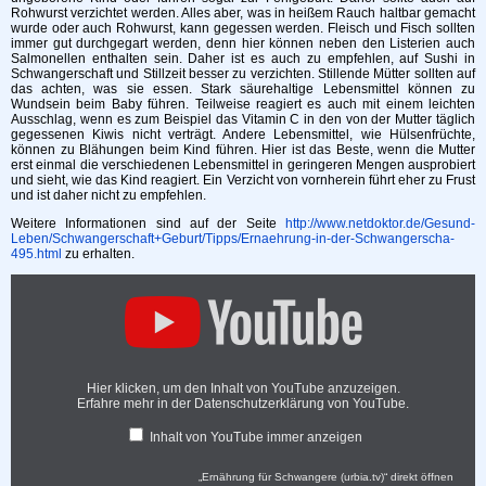
Rohwurst verzichtet werden. Alles aber, was in heißem Rauch haltbar gemacht
wurde oder auch Rohwurst, kann gegessen werden. Fleisch und Fisch sollten
immer gut durchgegart werden, denn hier können neben den Listerien auch
Salmonellen enthalten sein. Daher ist es auch zu empfehlen, auf Sushi in
Schwangerschaft und Stillzeit besser zu verzichten. Stillende Mütter sollten auf
das achten, was sie essen. Stark säurehaltige Lebensmittel können zu
Wundsein beim Baby führen. Teilweise reagiert es auch mit einem leichten
Ausschlag, wenn es zum Beispiel das Vitamin C in den von der Mutter täglich
gegessenen Kiwis nicht verträgt. Andere Lebensmittel, wie Hülsenfrüchte,
können zu Blähungen beim Kind führen. Hier ist das Beste, wenn die Mutter
erst einmal die verschiedenen Lebensmittel in geringeren Mengen ausprobiert
und sieht, wie das Kind reagiert. Ein Verzicht von vornherein führt eher zu Frust
und ist daher nicht zu empfehlen.
Weitere Informationen sind auf der Seite
http://www.netdoktor.de/Gesund-
Leben/Schwangerschaft+Geburt/Tipps/Ernaehrung-in-der-Schwangerscha-
495.html
zu erhalten.
Hier klicken, um den Inhalt von YouTube anzuzeigen.
Erfahre mehr in der
Datenschutzerklärung von YouTube
.
Inhalt von YouTube immer anzeigen
„Ernährung für Schwangere (urbia.tv)“ direkt öffnen