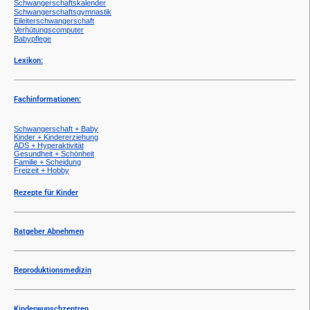
Schwangerschaftskalender
Schwangerschaftsgymnastik
Eileiterschwangerschaft
Verhütungscomputer
Babypflege
Lexikon:
Fachinformationen:
Schwangerschaft + Baby
Kinder + Kindererziehung
ADS + Hyperaktivität
Gesundheit + Schönheit
Familie + Scheidung
Freizeit + Hobby
Rezepte für Kinder
Ratgeber Abnehmen
Reproduktionsmedizin
Kinderwunschzentren