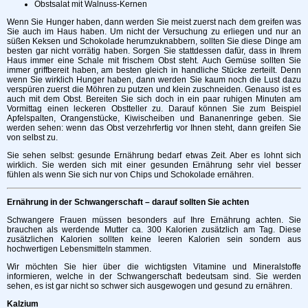
Obstsalat mit Walnuss-Kernen
Wenn Sie Hunger haben, dann werden Sie meist zuerst nach dem greifen was
Sie auch im Haus haben. Um nicht der Versuchung zu erliegen und nur an
süßen Keksen und Schokolade herumzuknabbern, sollten Sie diese Dinge am
besten gar nicht vorrätig haben. Sorgen Sie stattdessen dafür, dass in Ihrem
Haus immer eine Schale mit frischem Obst steht. Auch Gemüse sollten Sie
immer griffbereit haben, am besten gleich in handliche Stücke zerteilt. Denn
wenn Sie wirklich Hunger haben, dann werden Sie kaum noch die Lust dazu
verspüren zuerst die Möhren zu putzen und klein zuschneiden. Genauso ist es
auch mit dem Obst. Bereiten Sie sich doch in ein paar ruhigen Minuten am
Vormittag einen leckeren Obstteller zu. Darauf können Sie zum Beispiel
Apfelspalten, Orangenstücke, Kiwischeiben und Bananenringe geben. Sie
werden sehen: wenn das Obst verzehrfertig vor Ihnen steht, dann greifen Sie
von selbst zu.
Sie sehen selbst: gesunde Ernährung bedarf etwas Zeit. Aber es lohnt sich
wirklich. Sie werden sich mit einer gesunden Ernährung sehr viel besser
fühlen als wenn Sie sich nur von Chips und Schokolade ernähren.
Ernährung in der Schwangerschaft – darauf sollten Sie achten
Schwangere Frauen müssen besonders auf Ihre Ernährung achten. Sie
brauchen als werdende Mutter ca. 300 Kalorien zusätzlich am Tag. Diese
zusätzlichen Kalorien sollten keine leeren Kalorien sein sondern aus
hochwertigen Lebensmitteln stammen.
Wir möchten Sie hier über die wichtigsten Vitamine und Mineralstoffe
informieren, welche in der Schwangerschaft bedeutsam sind. Sie werden
sehen, es ist gar nicht so schwer sich ausgewogen und gesund zu ernähren.
Kalzium