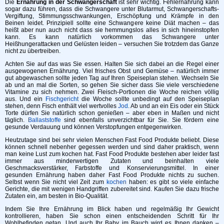
Die
Ernährung in der Schwangerschaft
ist sehr wichtig. Fehlernährung kann
sogar dazu führen, dass die Schwangere unter Blutarmut, Schwangerschafts-
Vergiftung, Stimmungsschwankungen, Erschöpfung und Krämpfe in den
Beinen leidet. Prinzipiell sollte eine Schwangere keine Diät machen – das
heißt aber nun auch nicht dass sie hemmungslos alles in sich hineinstopfen
kann. Es kann natürlich vorkommen das Schwangere unter
Heißhungerattacken und Gelüsten leiden – versuchen Sie trotzdem das Ganze
nicht zu übertreiben.
Achten Sie auf das was Sie essen. Halten Sie sich dabei an die Regel einer
ausgewogenen Ernährung. Viel frisches Obst und Gemüse – natürlich immer
gut abgewaschen sollte jeden Tag auf Ihren Speiseplan stehen. Wechseln Sie
ab und an mal die Sorten, so gehen Sie sicher dass Sie viele verschiedene
Vitamine zu sich nehmen. Zwei Fleisch-Portionen die Woche reichen völlig
aus. Und ein
Fischgericht
die Woche sollte unbedingt auf den Speiseplan
stehen, denn Fisch enthält viel wertvolles
Jod
. Ab und an ein Eis oder ein Stück
Torte dürfen Sie natürlich schon genießen – aber eben in Maßen und nicht
täglich.
Ballaststoffe
sind ebenfalls unverzichtbar für Sie. Sie fördern eine
gesunde Verdauung und können Verstopfungen entgegenwirken.
Heutzutage sind bei sehr vielen Menschen Fast Food Produkte beliebt. Diese
können schnell nebenher gegessen werden und sind daher praktisch, wenn
man keine Lust zum kochen hat. Fast Food Produkte bestehen aber leider fast
immer aus minderwertigen Zutaten und beinhalten viele
Geschmacksverstärker, Farbstoffe und Konservierungsmittel. In einer
gesunden Ernährung haben daher Fast Food Produkte nichts zu suchen.
Selbst wenn Sie nicht viel Zeit zum
kochen
haben: es gibt so viele einfache
Gerichte, die mit wenigen Handgriffen zubereitet sind. Kaufen Sie dazu frische
Zutaten ein, am besten in Bio-Qualität.
Indem Sie Ihre Ernährung im Blick haben und regelmäßig Ihr Gewicht
kontrollieren, haben Sie schon einen entscheidenden Schritt für Ihr
Wohlbefinden getan. Und auch Ihr Baby im Bauch wird es Ihnen danken –