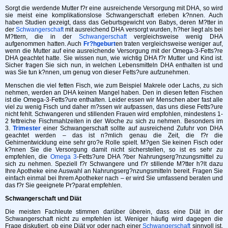
Sorgt die werdende Mutter f?r eine ausreichende Versorgung mit DHA, so wird
sie meist eine komplikationslose Schwangerschaft erleben k?nnen. Auch
haben Studien gezeigt, dass das Geburtsgewicht von Babys, deren M?tter in
der
Schwangerschaft
mit ausreichend DHA versorgt wurden, h?her liegt als bei
M?ttern, die in der
Schwangerschaft
vergleichsweise wenig DHA
aufgenommen hatten. Auch
Fr?hgeburt
en traten vergleichsweise weniger auf,
wenn die Mutter auf eine ausreichende Versorgung mit der Omega-3-Fetts?re
DHA geachtet hatte. Sie wissen nun, wie wichtig DHA f?r Mutter und Kind ist.
Sicher fragen Sie sich nun, in welchen Lebensmitteln DHA enthalten ist und
was Sie tun k?nnen, um genug von dieser Fetts?ure aufzunehmen.
Menschen die viel fetten Fisch, wie zum Beispiel Makrele oder Lachs, zu sich
nehmen, werden an DHA keinen Mangel haben. Den in diesen fetten Fischen
ist die Omega-3-Fetts?ure enthalten. Leider essen wir Menschen aber fast alle
viel zu wenig Fisch und daher m?ssen wir aufpassen, das uns diese Fetts?ure
nicht fehlt. Schwangeren und stillenden Frauen wird empfohlen, mindestens 1-
2 fettreiche Fischmahlzeiten in der Woche zu sich zu nehmen. Besonders im
3.
Trimester
einer Schwangerschaft sollte auf ausreichend Zufuhr von DHA
geachtet werden – das ist n?mlich genau die Zeit, die f?r die
Gehirnentwicklung eine sehr gro?e Rolle spielt. M?gen Sie keinen Fisch oder
k?nnen Sie die Versorgung damit nicht sicherstellen, so ist es sehr zu
empfehlen, die
Omega 3
-Fetts?ure DHA ?ber Nahrungserg?nzungsmittel zu
sich zu nehmen. Speziell f?r Schwangere und f?r stillende M?tter h?lt dazu
Ihre Apotheke eine Auswahl an Nahrungserg?nzungsmitteln bereit. Fragen Sie
einfach einmal bei Ihrem Apotheker nach – er wird Sie umfassend beraten und
das f?r Sie geeignete Pr?parat empfehlen.
Schwangerschaft und Diät
Die meisten Fachleute stimmen darüber überein, dass eine Diät in der
Schwangerschaft nicht zu empfehlen ist. Weniger häufig wird dagegen die
Frage diskutiert, ob eine Diät vor oder nach einer
Schwangerschaft
sinnvoll ist.