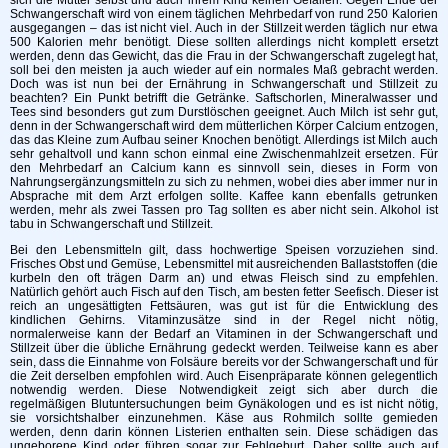
Schwangerschaft wird von einem täglichen Mehrbedarf von rund 250 Kalorien
ausgegangen – das ist nicht viel. Auch in der Stillzeit werden täglich nur etwa
500 Kalorien mehr benötigt. Diese sollten allerdings nicht komplett ersetzt
werden, denn das Gewicht, das die Frau in der Schwangerschaft zugelegt hat,
soll bei den meisten ja auch wieder auf ein normales Maß gebracht werden.
Doch was ist nun bei der Ernährung in Schwangerschaft und Stillzeit zu
beachten? Ein Punkt betrifft die Getränke. Saftschorlen, Mineralwasser und
Tees sind besonders gut zum Durstlöschen geeignet. Auch Milch ist sehr gut,
denn in der Schwangerschaft wird dem mütterlichen Körper Calcium entzogen,
das das Kleine zum Aufbau seiner Knochen benötigt. Allerdings ist Milch auch
sehr gehaltvoll und kann schon einmal eine Zwischenmahlzeit ersetzen. Für
den Mehrbedarf an Calcium kann es sinnvoll sein, dieses in Form von
Nahrungsergänzungsmitteln zu sich zu nehmen, wobei dies aber immer nur in
Absprache mit dem Arzt erfolgen sollte. Kaffee kann ebenfalls getrunken
werden, mehr als zwei Tassen pro Tag sollten es aber nicht sein. Alkohol ist
tabu in Schwangerschaft und Stillzeit.
Bei den Lebensmitteln gilt, dass hochwertige Speisen vorzuziehen sind.
Frisches Obst und Gemüse, Lebensmittel mit ausreichenden Ballaststoffen (die
kurbeln den oft trägen Darm an) und etwas Fleisch sind zu empfehlen.
Natürlich gehört auch Fisch auf den Tisch, am besten fetter Seefisch. Dieser ist
reich an ungesättigten Fettsäuren, was gut ist für die Entwicklung des
kindlichen Gehirns. Vitaminzusätze sind in der Regel nicht nötig,
normalerweise kann der Bedarf an Vitaminen in der Schwangerschaft und
Stillzeit über die übliche Ernährung gedeckt werden. Teilweise kann es aber
sein, dass die Einnahme von Folsäure bereits vor der Schwangerschaft und für
die Zeit derselben empfohlen wird. Auch Eisenpräparate können gelegentlich
notwendig werden. Diese Notwendigkeit zeigt sich aber durch die
regelmäßigen Blutuntersuchungen beim Gynäkologen und es ist nicht nötig,
sie vorsichtshalber einzunehmen. Käse aus Rohmilch sollte gemieden
werden, denn darin können Listerien enthalten sein. Diese schädigen das
ungeborene Kind oder führen sogar zur Fehlgeburt. Daher sollte auch auf