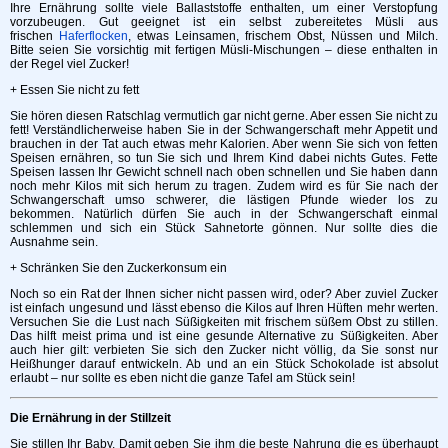
Ihre Ernährung sollte viele Ballaststoffe enthalten, um einer Verstopfung
vorzubeugen. Gut geeignet ist ein selbst zubereitetes Müsli aus
frischen
Haferflocken
, etwas Leinsamen, frischem Obst, Nüssen und Milch.
Bitte seien Sie vorsichtig mit fertigen Müsli-Mischungen – diese enthalten in
der Regel viel Zucker!
+ Essen Sie nicht zu fett
Sie hören diesen Ratschlag vermutlich gar nicht gerne. Aber essen Sie nicht zu
fett! Verständlicherweise haben Sie in der Schwangerschaft mehr Appetit und
brauchen in der Tat auch etwas mehr Kalorien. Aber wenn Sie sich von fetten
Speisen ernähren, so tun Sie sich und Ihrem Kind dabei nichts Gutes. Fette
Speisen lassen Ihr Gewicht schnell nach oben schnellen und Sie haben dann
noch mehr Kilos mit sich herum zu tragen. Zudem wird es für Sie nach der
Schwangerschaft umso schwerer, die lästigen Pfunde wieder los zu
bekommen. Natürlich dürfen Sie auch in der Schwangerschaft einmal
schlemmen und sich ein Stück Sahnetorte gönnen. Nur sollte dies die
Ausnahme sein.
+ Schränken Sie den Zuckerkonsum ein
Noch so ein Rat der Ihnen sicher nicht passen wird, oder? Aber zuviel Zucker
ist einfach ungesund und lässt ebenso die Kilos auf Ihren Hüften mehr werten.
Versuchen Sie die Lust nach Süßigkeiten mit frischem süßem Obst zu stillen.
Das hilft meist prima und ist eine gesunde Alternative zu Süßigkeiten. Aber
auch hier gilt: verbieten Sie sich den Zucker nicht völlig, da Sie sonst nur
Heißhunger darauf entwickeln. Ab und an ein Stück Schokolade ist absolut
erlaubt – nur sollte es eben nicht die ganze Tafel am Stück sein!
Die Ernährung in der Stillzeit
Sie stillen Ihr Baby. Damit geben Sie ihm die beste Nahrung die es überhaupt