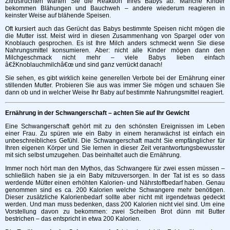
Zitrusfrüchten warten Sie die Reaktion Ihres Babys ab. Manche Kinder
bekommen Blähungen und Bauchweh – andere wiederum reagieren in
keinster Weise auf blähende Speisen.
Oft kursiert auch das Gerücht das Babys bestimmte Speisen nicht mögen die
die Mutter isst. Meist wird in diesen Zusammenhang von Spargel oder von
Knoblauch gesprochen. Es ist Ihre Milch anders schmeckt wenn Sie diese
Nahrungsmittel konsumieren. Aber: nicht alle Kinder mögen dann den
Milchgeschmack nicht mehr – viele Babys lieben einfach
â€žKnoblauchmilchâ€œ und sind ganz verrückt danach!
Sie sehen, es gibt wirklich keine generellen Verbote bei der Ernährung einer
stillenden Mutter. Probieren Sie aus was immer Sie mögen und schauen Sie
dann ob und in welcher Weise Ihr Baby auf bestimmte Nahrungsmittel reagiert.
Ernährung in der Schwangerschaft – achten Sie auf Ihr Gewicht
Eine Schwangerschaft gehört mit zu den schönsten Ereignissen im Leben
einer Frau. Zu spüren wie ein Baby in einem heranwächst ist einfach ein
unbeschreibliches Gefühl. Die Schwangerschaft macht Sie empfänglicher für
Ihren eigenen Körper und Sie lernen in dieser Zeit verantwortungsbewusster
mit sich selbst umzugehen. Das beinhaltet auch die Ernährung.
Immer noch hört man den Mythos, das Schwangere für zwei essen müssen –
schließlich haben sie ja ein Baby mitzuversorgen. In der Tat ist es so dass
werdende Mütter einen erhöhten Kalorien- und Nährstoffbedarf haben. Genau
genommen sind es ca. 200 Kalorien welche Schwangere mehr benötigen.
Dieser zusätzliche Kalorienbedarf sollte aber nicht mit irgendetwas gedeckt
werden. Und man muss bedenken, dass 200 Kalorien nicht viel sind. Um eine
Vorstellung davon zu bekommen: zwei Scheiben Brot dünn mit Butter
bestrichen – das entspricht in etwa 200 Kalorien.