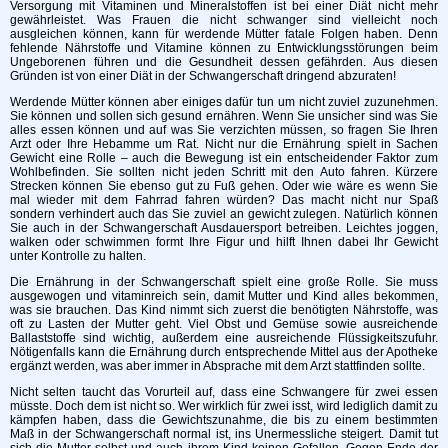
Versorgung mit Vitaminen und Mineralstoffen ist bei einer Diät nicht mehr
gewährleistet. Was Frauen die nicht schwanger sind vielleicht noch
ausgleichen können, kann für werdende Mütter fatale Folgen haben. Denn
fehlende Nährstoffe und Vitamine können zu Entwicklungsstörungen beim
Ungeborenen führen und die Gesundheit dessen gefährden. Aus diesen
Gründen ist von einer Diät in der Schwangerschaft dringend abzuraten!
Werdende Mütter können aber einiges dafür tun um nicht zuviel zuzunehmen.
Sie können und sollen sich gesund ernähren. Wenn Sie unsicher sind was Sie
alles essen können und auf was Sie verzichten müssen, so fragen Sie Ihren
Arzt oder Ihre Hebamme um Rat. Nicht nur die Ernährung spielt in Sachen
Gewicht eine Rolle – auch die Bewegung ist ein entscheidender Faktor zum
Wohlbefinden. Sie sollten nicht jeden Schritt mit den Auto fahren. Kürzere
Strecken können Sie ebenso gut zu Fuß gehen. Oder wie wäre es wenn Sie
mal wieder mit dem Fahrrad fahren würden? Das macht nicht nur Spaß
sondern verhindert auch das Sie zuviel an gewicht zulegen. Natürlich können
Sie auch in der Schwangerschaft Ausdauersport betreiben. Leichtes joggen,
walken oder schwimmen formt Ihre Figur und hilft Ihnen dabei Ihr Gewicht
unter Kontrolle zu halten.
Die Ernährung in der Schwangerschaft spielt eine große Rolle. Sie muss
ausgewogen und vitaminreich sein, damit Mutter und Kind alles bekommen,
was sie brauchen. Das Kind nimmt sich zuerst die benötigten Nährstoffe, was
oft zu Lasten der Mutter geht. Viel Obst und Gemüse sowie ausreichende
Ballaststoffe sind wichtig, außerdem eine ausreichende Flüssigkeitszufuhr.
Nötigenfalls kann die Ernährung durch entsprechende Mittel aus der Apotheke
ergänzt werden, was aber immer in Absprache mit dem Arzt stattfinden sollte.
Nicht selten taucht das Vorurteil auf, dass eine Schwangere für zwei essen
müsste. Doch dem ist nicht so. Wer wirklich für zwei isst, wird lediglich damit zu
kämpfen haben, dass die Gewichtszunahme, die bis zu einem bestimmten
Maß in der Schwangerschaft normal ist, ins Unermessliche steigert. Damit tut
sich die Mutter selbst und auch ihrem Kind keinen Gefallen. Gegen Ende der