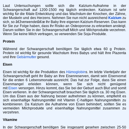
Laut Untersuchungen sollte sich die Kalzium-Aufnahme in der
Schwangerschaft auf 1200-1500 mg täglich erstrecken. Kalzium ist sehr
wichtig für die fötale Entwicklung und das Wachstum der Knochen, der Zähne,
der Muskeln und des Herzens. Nehmen Sie nun nicht ausreichend
Kalzium
zu
sich, so â€žverwendetâ€œ Ihr Baby Ihre eigenen Kalzium-Reserven. Das kann
für Sie zur Folge haben, dass Ihr Risiko an Osteoporose zu erkranken ansteigt.
Darum sollten Sie in der Schwangerschaft Milch und Milchprodukte verzehren.
Wenn Sie keine Milch vertragen, so verwenden Sie Soja-Produkte.
Protein
Während der Schwangerschaft benötigen Sie täglich etwa 60 g Protein.
Protein ist wichtig für gesunde Wachstum Ihres Babys und hält Ihre Plazenta
und Ihre
Gebärmutter
gesund.
Eisen
Eisen ist wichtig für die Produktion des
Hämoglobin
s. Im letzte Vierteljahr der
Schwangerschaft geht Ihr Baby an Ihre Eisenreserven, damit sein Eisenvorrat
für die ersten 6 Lebensmonate ausreicht. Das hat zur Folge, dass Sie einen
Eisenmangel erleiden können, wenn Sie sich nicht genügend
mit
Eisen
versorgen. Hinzu kommt, das Sie bei der Geburt auch Blut und somit
Eisen verlieren. In der Schwangerschaft brauchen Sie täglich ca. 30 mg Eisen.
Um das Eisen aus der Nahrung besser aufnehmen zu können, empfiehlt es
sich eisenhaltige Nahrungsmittel mit Vitamin C-haltigen Nahrungsmitteln zu
kombinieren. Da Kalzium die Aufnahme von Eisen behindert, sollten Sie es
vermeiden Milchprodukte und eisenhaltige Nahrungsmittel zusammen zu
verzehren.
Vitamine
In der Schwangerschaft benötigen Sie insgesamt gesehen zwischen 25-50