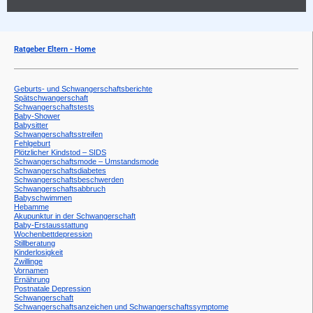
Ratgeber Eltern - Home
Geburts- und Schwangerschaftsberichte
Spätschwangerschaft
Schwangerschaftstests
Baby-Shower
Babysitter
Schwangerschaftsstreifen
Fehlgeburt
Plötzlicher Kindstod – SIDS
Schwangerschaftsmode – Umstandsmode
Schwangerschaftsdiabetes
Schwangerschaftsbeschwerden
Schwangerschaftsabbruch
Babyschwimmen
Hebamme
Akupunktur in der Schwangerschaft
Baby-Erstausstattung
Wochenbettdepression
Stillberatung
Kinderlosigkeit
Zwillinge
Vornamen
Ernährung
Postnatale Depression
Schwangerschaft
Schwangerschaftsanzeichen und Schwangerschaftssymptome