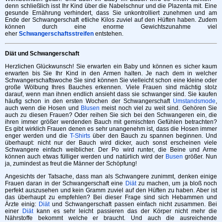
denn schließlich isst Ihr Kind über die Nabelschnur und die Plazenta mit. Eine
gesunde Ernährung verhindert, dass Sie unkontrolliert zunehmen und am
Ende der Schwangerschaft etliche Kilos zuviel auf den Hüften haben. Zudem
können durch eine enorme Gewichtszunahme viel
eher
Schwangerschaftsstreifen
entstehen.
Diät und Schwangerschaft
Herzlichen Glückwunsch! Sie erwarten ein Baby und können es sicher kaum
erwarten bis Sie Ihr Kind in den Armen halten. Je nach dem in welcher
Schwangerschaftswoche Sie sind können Sie vielleicht schon eine kleine oder
große Wölbung Ihres Bauches erkennen. Viele Frauen sind mächtig stolz
darauf, wenn man ihnen endlich ansieht dass sie schwanger sind. Sie kaufen
häufig schon in den ersten Wochen der Schwangerschaft
Umstandsmode
,
auch wenn die Hosen und
Blusen
meist noch viel zu weit sind. Gehören Sie
auch zu diesen Frauen? Oder reihen Sie sich bei den Schwangeren ein, die
ihren immer größer werdenden Bauch mit gemischten Gefühlen betrachten?
Es gibt wirklich Frauen denen es sehr unangenehm ist, dass die Hosen immer
enger werden und die
T-Shirts
über den Bauch zu spannen beginnen. Und
überhaupt: nicht nur der Bauch wird dicker, auch sonst erscheinen viele
Schwangere einfach weiblicher. Der Po wird runter, die Beine und Arme
können auch etwas fülliger werden und natürlich wird der
Busen
größer. Nun
ja, zumindest as freut die Männer der Schöpfung!
Angesichts der Tatsache, dass man als Schwangere zunimmt, denken einige
Frauen daran in der Schwangerschaft eine
Diät
zu machen, um ja bloß noch
perfekt auszusehen und kein Gramm zuviel auf den Hüften zu haben. Aber ist
das überhaupt zu empfehlen? Bei dieser Frage sind sich Hebammen und
Ärzte einig:
Diät
und Schwangerschaft passen einfach nicht zusammen. Bei
einer
Diät
kann es sehr leicht passieren das der Körper nicht mehr die
Nährstoffe bekommt welche er braucht. Und auch die ausreichende