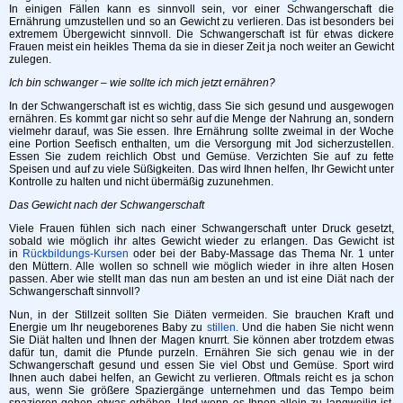
In einigen Fällen kann es sinnvoll sein, vor einer Schwangerschaft die
Ernährung umzustellen und so an Gewicht zu verlieren. Das ist besonders bei
extremem Übergewicht sinnvoll. Die Schwangerschaft ist für etwas dickere
Frauen meist ein heikles Thema da sie in dieser Zeit ja noch weiter an Gewicht
zulegen.
Ich bin schwanger – wie sollte ich mich jetzt ernähren?
In der Schwangerschaft ist es wichtig, dass Sie sich gesund und ausgewogen
ernähren. Es kommt gar nicht so sehr auf die Menge der Nahrung an, sondern
vielmehr darauf, was Sie essen. Ihre Ernährung sollte zweimal in der Woche
eine Portion Seefisch enthalten, um die Versorgung mit Jod sicherzustellen.
Essen Sie zudem reichlich Obst und Gemüse. Verzichten Sie auf zu fette
Speisen und auf zu viele Süßigkeiten. Das wird Ihnen helfen, Ihr Gewicht unter
Kontrolle zu halten und nicht übermäßig zuzunehmen.
Das Gewicht nach der Schwangerschaft
Viele Frauen fühlen sich nach einer Schwangerschaft unter Druck gesetzt,
sobald wie möglich ihr altes Gewicht wieder zu erlangen. Das Gewicht ist
in
Rückbildungs-Kursen
oder bei der Baby-Massage das Thema Nr. 1 unter
den Müttern. Alle wollen so schnell wie möglich wieder in ihre alten Hosen
passen. Aber wie stellt man das nun am besten an und ist eine Diät nach der
Schwangerschaft sinnvoll?
Nun, in der Stillzeit sollten Sie Diäten vermeiden. Sie brauchen Kraft und
Energie um Ihr neugeborenes Baby zu
stillen
. Und die haben Sie nicht wenn
Sie Diät halten und Ihnen der Magen knurrt. Sie können aber trotzdem etwas
dafür tun, damit die Pfunde purzeln. Ernähren Sie sich genau wie in der
Schwangerschaft gesund und essen Sie viel Obst und Gemüse. Sport wird
Ihnen auch dabei helfen, an Gewicht zu verlieren. Oftmals reicht es ja schon
aus, wenn Sie größere Spaziergänge unternehmen und das Tempo beim
spazieren gehen etwas erhöhen. Und wenn es Ihnen allein zu langweilig ist,