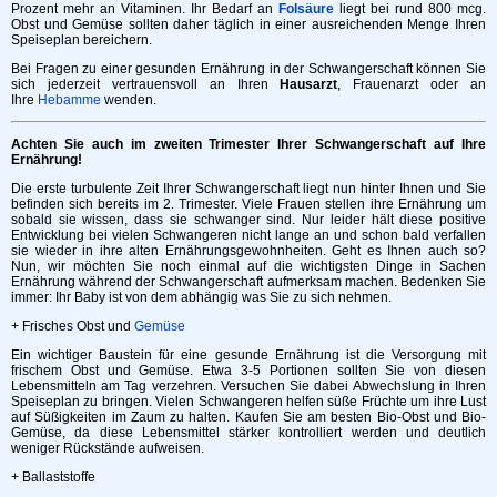
Prozent mehr an Vitaminen. Ihr Bedarf an
Folsäure
liegt bei rund 800 mcg.
Obst und Gemüse sollten daher täglich in einer ausreichenden Menge Ihren
Speiseplan bereichern.
Bei Fragen zu einer gesunden Ernährung in der Schwangerschaft können Sie
sich jederzeit vertrauensvoll an Ihren
Hausarzt
, Frauenarzt oder an
Ihre
Hebamme
wenden.
Achten Sie auch im zweiten Trimester Ihrer Schwangerschaft auf Ihre
Ernährung!
Die erste turbulente Zeit Ihrer Schwangerschaft liegt nun hinter Ihnen und Sie
befinden sich bereits im 2. Trimester. Viele Frauen stellen ihre Ernährung um
sobald sie wissen, dass sie schwanger sind. Nur leider hält diese positive
Entwicklung bei vielen Schwangeren nicht lange an und schon bald verfallen
sie wieder in ihre alten Ernährungsgewohnheiten. Geht es Ihnen auch so?
Nun, wir möchten Sie noch einmal auf die wichtigsten Dinge in Sachen
Ernährung während der Schwangerschaft aufmerksam machen. Bedenken Sie
immer: Ihr Baby ist von dem abhängig was Sie zu sich nehmen.
+ Frisches Obst und
Gemüse
Ein wichtiger Baustein für eine gesunde Ernährung ist die Versorgung mit
frischem Obst und Gemüse. Etwa 3-5 Portionen sollten Sie von diesen
Lebensmitteln am Tag verzehren. Versuchen Sie dabei Abwechslung in Ihren
Speiseplan zu bringen. Vielen Schwangeren helfen süße Früchte um ihre Lust
auf Süßigkeiten im Zaum zu halten. Kaufen Sie am besten Bio-Obst und Bio-
Gemüse, da diese Lebensmittel stärker kontrolliert werden und deutlich
weniger Rückstände aufweisen.
+ Ballaststoffe