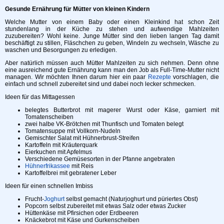
Gesunde Ernährung für Mütter von kleinen Kindern
Welche Mutter von einem Baby oder einen Kleinkind hat schon Zeit
stundenlang in der Küche zu stehen und aufwendige Mahlzeiten
zuzubereiten? Wohl keine. Junge Mütter sind den lieben langen Tag damit
beschäftigt zu stillen, Fläschchen zu geben, Windeln zu wechseln, Wäsche zu
waschen und Besorgungen zu erledigen.
Aber natürlich müssen auch Mütter Mahlzeiten zu sich nehmen. Denn ohne
eine ausreichend gute Ernährung kann man den Job als Full-Time-Mutter nicht
managen. Wir möchten Ihnen darum hier ein paar
Rezepte
vorschlagen, die
einfach und schnell zubereitet sind und dabei noch lecker schmecken.
Ideen für das Mittagessen
belegtes Butterbrot mit magerer Wurst oder Käse, garniert mit
Tomatenscheiben
zwei halbe VK-Brötchen mit Thunfisch und Tomaten belegt
Tomatensuppe mit Vollkorn-Nudeln
Gemischter Salat mit Hühnerbrust-Streifen
Kartoffeln mit Kräuterquark
Eierkuchen mit Apfelmus
Verschiedene Gemüsesorten in der Pfanne angebraten
Hühnerfrikassee
mit Reis
Kartoffelbrei mit gebratener Leber
Ideen für einen schnellen Imbiss
Frucht-
Joghurt
selbst gemacht (Naturjoghurt und püriertes Obst)
Popcorn selbst zubereitet mit etwas Salz oder etwas Zucker
Hüttenkäse mit Pfirsichen oder Erdbeeren
Knäckebrot mit Käse und Gurkenscheiben