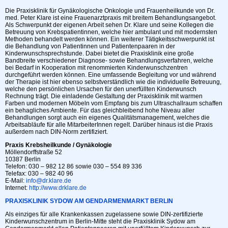
Die Praxisklinik für Gynäkologische Onkologie und Frauenheilkunde von Dr.
med. Peter Klare ist eine Frauenarztpraxis mit breitem Behandlungsangebot.
Als Schwerpunkt der eigenen Arbeit sehen Dr. Klare und seine Kollegen die
Betreuung von Krebspatientinnen, welche hier ambulant und mit modernsten
Methoden behandelt werden können. Ein weiterer Tätigkeitsschwerpunkt ist
die Behandlung von Patientinnen und Patientenpaaren in der
Kinderwunschsprechstunde. Dabei bietet die Praxisklinik eine große
Bandbreite verschiedener Diagnose- sowie Behandlungsverfahren, welche
bei Bedarf in Kooperation mit renommierten Kinderwunschzentren
durchgeführt werden können. Eine umfassende Begleitung vor und während
der Therapie ist hier ebenso selbstverständlich wie die individuelle Betreuung,
welche den persönlichen Ursachen für den unerfüllten Kinderwunsch
Rechnung trägt. Die einladende Gestaltung der Praxisklinik mit warmen
Farben und modernen Möbeln vom Empfang bis zum Ultraschallraum schaffen
ein behagliches Ambiente. Für das gleichbleibend hohe Niveau aller
Behandlungen sorgt auch ein eigenes Qualitätsmanagement, welches die
Arbeitsabläufe für alle MitarbeiterInnen regelt. Darüber hinaus ist die Praxis
außerdem nach DIN-Norm zertifiziert.
Praxis Krebsheilkunde / Gynäkologie
Möllendorffstraße 52
10387 Berlin
Telefon: 030 – 982 12 86 sowie 030 – 554 89 336
Telefax: 030 – 982 40 96
E-Mail:
info@dr.klare.de
Internet:
http://www.drklare.de
PRAXISKLINIK SYDOW AM GENDARMENMARKT BERLIN
Als einziges für alle Krankenkassen zugelassene sowie DIN-zertifizierte
Kinderwunschzentrum in Berlin-Mitte steht die Praxisklinik Sydow am