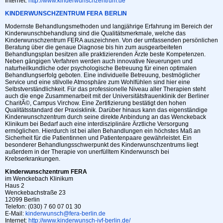
Internet:
http://www.kinderwunschzentrum.de
KINDERWUNSCHZENTRUM FERA BERLIN
Modernste Behandlungsmethoden und langjährige Erfahrung im Bereich der
Kinderwunschbehandlung sind die Qualitätsmerkmale, welche das
Kinderwunschzentrum FERA auszeichnen. Von der umfassenden persönlichen
Beratung über die genaue Diagnose bis hin zum ausgearbeiteten
Behandlungsplan besitzen alle praktizierenden Ärzte beste Kompetenzen.
Neben gängigen Verfahren werden auch innovative Neuerungen und
naturheilkundliche oder psychologische Betreuung für einen optimalen
Behandlungserfolg geboten. Eine individuelle Betreuung, bestmöglicher
Service und eine stilvolle Atmosphäre zum Wohlfühlen sind hier eine
Selbstverständlichkeit. Für das professionelle Niveau aller Therapien steht
auch die enge Zusammenarbeit mit der Universitätsfrauenklinik der Berliner
CharitÃ©, Campus Virchow. Eine Zertifizierung bestätigt den hohen
Qualitätsstandard der Praxisklinik. Darüber hinaus kann das eigenständige
Kinderwunschzentrum durch seine direkte Anbindung an das Wenckeback
Klinikum bei Bedarf auch eine interdisziplinäre Ärztliche Versorgung
ermöglichen. Hierdurch ist bei allen Behandlungen ein höchstes Maß an
Sicherheit für die Patientinnen und Patientenpaare gewährleistet. Ein
besonderer Behandlungsschwerpunkt des Kinderwunschzentrums liegt
außerdem in der Therapie von unerfülltem Kinderwunsch bei
Krebserkrankungen.
Kinderwunschzentrum FERA
im Wenckebach Klinikum
Haus 2
Wenckebachstraße 23
12099 Berlin
Telefon: (030) 7 60 07 01 30
E-Mail:
kinderwunsch@fera-berlin.de
Internet:
http://www.kinderwunsch-ivf-berlin.de/