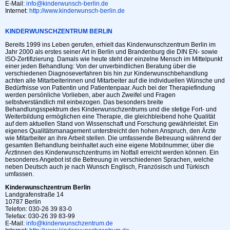
E-Mail:
info@kinderwunsch-berlin.de
Internet:
http://www.kinderwunsch-berlin.de
KINDERWUNSCHZENTRUM BERLIN
Bereits 1999 ins Leben gerufen, erhielt das Kinderwunschzentrum Berlin im
Jahr 2000 als erstes seiner Art in Berlin und Brandenburg die DIN EN- sowie
ISO-Zertifizierung. Damals wie heute steht der einzelne Mensch im Mittelpunkt
einer jeden Behandlung: Von der unverbindlichen Beratung über die
verschiedenen Diagnoseverfahren bis hin zur Kinderwunschbehandlung
achten alle Mitarbeiterinnen und Mitarbeiter auf die individuellen Wünsche und
Bedürfnisse von Patientin und Patientenpaar. Auch bei der Therapiefindung
werden persönliche Vorlieben, aber auch Zweifel und Fragen
selbstverständlich mit einbezogen. Das besonders breite
Behandlungsspektrum des Kinderwunschzentrums und die stetige Fort- und
Weiterbildung ermöglichen eine Therapie, die gleichbleibend hohe Qualität
auf dem aktuellen Stand von Wissenschaft und Forschung gewährleistet. Ein
eigenes Qualitätsmanagement unterstreicht den hohen Anspruch, den Ärzte
wie Mitarbeiter an ihre Arbeit stellen. Die umfassende Betreuung während der
gesamten Behandlung beinhaltet auch eine eigene Mobilnummer, über die
Ärztinnen des Kinderwunschzentrums im Notfall erreicht werden können. Ein
besonderes Angebot ist die Betreuung in verschiedenen Sprachen, welche
neben Deutsch auch je nach Wunsch Englisch, Französisch und Türkisch
umfassen.
Kinderwunschzentrum Berlin
Landgrafenstraße 14
10787 Berlin
Telefon: 030-26 39 83-0
Telefax: 030-26 39 83-99
E-Mail:
info@kinderwunschzentrum.de