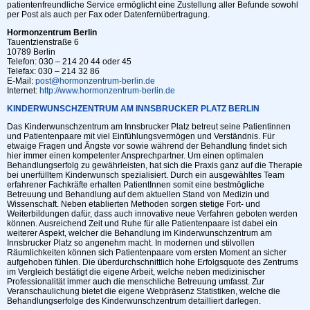
patientenfreundliche Service ermöglicht eine Zustellung aller Befunde sowohl
per Post als auch per Fax oder Datenfernübertragung.
Hormonzentrum Berlin
Tauentzienstraße 6
10789 Berlin
Telefon: 030 – 214 20 44 oder 45
Telefax: 030 – 214 32 86
E-Mail:
post@hormonzentrum-berlin.de
Internet:
http://www.hormonzentrum-berlin.de
KINDERWUNSCHZENTRUM AM INNSBRUCKER PLATZ BERLIN
Das Kinderwunschzentrum am Innsbrucker Platz betreut seine Patientinnen
und Patientenpaare mit viel Einfühlungsvermögen und Verständnis. Für
etwaige Fragen und Ängste vor sowie während der Behandlung findet sich
hier immer einen kompetenter Ansprechpartner. Um einen optimalen
Behandlungserfolg zu gewährleisten, hat sich die Praxis ganz auf die Therapie
bei unerfülltem Kinderwunsch spezialisiert. Durch ein ausgewähltes Team
erfahrener Fachkräfte erhalten PatientInnen somit eine bestmögliche
Betreuung und Behandlung auf dem aktuellen Stand von Medizin und
Wissenschaft. Neben etablierten Methoden sorgen stetige Fort- und
Weiterbildungen dafür, dass auch innovative neue Verfahren geboten werden
können. Ausreichend Zeit und Ruhe für alle Patientenpaare ist dabei ein
weiterer Aspekt, welcher die Behandlung im Kinderwunschzentrum am
Innsbrucker Platz so angenehm macht. In modernen und stilvollen
Räumlichkeiten können sich Patientenpaare vom ersten Moment an sicher
aufgehoben fühlen. Die überdurchschnittlich hohe Erfolgsquote des Zentrums
im Vergleich bestätigt die eigene Arbeit, welche neben medizinischer
Professionalität immer auch die menschliche Betreuung umfasst. Zur
Veranschaulichung bietet die eigene Webpräsenz Statistiken, welche die
Behandlungserfolge des Kinderwunschzentrum detailliert darlegen.