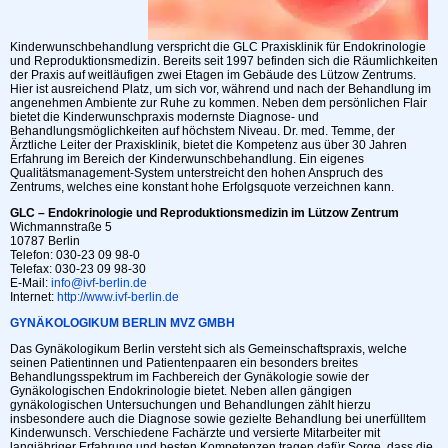
Kinderwunschbehandlung verspricht die GLC Praxisklinik für Endokrinologie
und Reproduktionsmedizin. Bereits seit 1997 befinden sich die Räumlichkeiten
der Praxis auf weitläufigen zwei Etagen im Gebäude des Lützow Zentrums.
Hier ist ausreichend Platz, um sich vor, während und nach der Behandlung im
angenehmen Ambiente zur Ruhe zu kommen. Neben dem persönlichen Flair
bietet die Kinderwunschpraxis modernste Diagnose- und
Behandlungsmöglichkeiten auf höchstem Niveau. Dr. med. Temme, der
Ärztliche Leiter der Praxisklinik, bietet die Kompetenz aus über 30 Jahren
Erfahrung im Bereich der Kinderwunschbehandlung. Ein eigenes
Qualitätsmanagement-System unterstreicht den hohen Anspruch des
Zentrums, welches eine konstant hohe Erfolgsquote verzeichnen kann.
GLC – Endokrinologie und Reproduktionsmedizin im Lützow Zentrum
Wichmannstraße 5
10787 Berlin
Telefon: 030-23 09 98-0
Telefax: 030-23 09 98-30
E-Mail:
info@ivf-berlin.de
Internet:
http://www.ivf-berlin.de
GYNÄKOLOGIKUM BERLIN MVZ GMBH
Das Gynäkologikum Berlin versteht sich als Gemeinschaftspraxis, welche
seinen Patientinnen und Patientenpaaren ein besonders breites
Behandlungsspektrum im Fachbereich der Gynäkologie sowie der
Gynäkologischen Endokrinologie bietet. Neben allen gängigen
gynäkologischen Untersuchungen und Behandlungen zählt hierzu
insbesondere auch die Diagnose sowie gezielte Behandlung bei unerfülltem
Kinderwunsch. Verschiedene Fachärzte und versierte Mitarbeiter mit
langjähriger Erfahrung und besten Kompetenzen tragen dafür Sorge, dass die