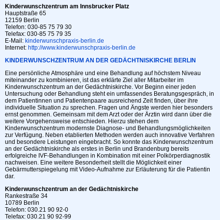
Kinderwunschzentrum am Innsbrucker Platz
Hauptstraße 65
12159 Berlin
Telefon: 030-85 75 79 30
Telefax: 030-85 75 79 35
E-Mail:
kinderwunschpraxis-berlin.de
Internet:
http://www.kinderwunschpraxis-berlin.de
KINDERWUNSCHZENTRUM AN DER GEDÄCHTNISKIRCHE BERLIN
Eine persönliche Atmosphäre und eine Behandlung auf höchstem Niveau
miteinander zu kombinieren, ist das erklärte Ziel aller Mitarbeiter im
Kinderwunschzentrum an der Gedächtniskirche. Vor Beginn einer jeden
Untersuchung oder Behandlung steht ein umfassendes Beratungsgespräch, in
dem Patientinnen und Patientenpaare ausreichend Zeit finden, über ihre
individuelle Situation zu sprechen. Fragen und Ängste werden hier besonders
ernst genommen. Gemeinsam mit dem Arzt oder der Ärztin wird dann über die
weitere Vorgehensweise entschieden. Hierzu stehen dem
Kinderwunschzentrum modernste Diagnose- und Behandlungsmöglichkeiten
zur Verfügung. Neben etablierten Methoden werden auch innovative Verfahren
und besondere Leistungen eingebracht. So konnte das Kinderwunschzentrum
an der Gedächtniskirche als erstes in Berlin und Brandenburg bereits
erfolgreiche IVF-Behandlungen in Kombination mit einer Polkörperdiagnostik
nachweisen. Eine weitere Besonderheit stellt die Möglichkeit einer
Gebärmutterspiegelung mit Video-Aufnahme zur Erläuterung für die Patientin
dar.
Kinderwunschzentrum an der Gedächtniskirche
Rankestraße 34
10789 Berlin
Telefon: 030.21 90 92-0
Telefax: 030.21 90 92-99