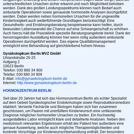
unterschiedlichen Ursachen sicher erkannt und nach Möglichkeit behoben
werden. Dank des großen Leistungsspektrums können nach Bedarf auch
ambulante Operationen sowie genaueste hormonelle Analysen durchgeführt
werden. Dabei werden neben hormonellen Ursachen für die ungewollte
Kinderlosigkeit auch weiterführende Grundlagen berücksichtigt: Eine
Gesundheits- und Ernährungsberatung beispielsweise kann helfen, durch
bewussten Lebenswandel die Chance auf eine Schwangerschaft zu erhöhen.
Auch hierzu hält die Praxisklinik spezielle Beratungsangebote bereit. Dank der
hervorragenden Ausstattung können hier wenn nötig außerdem ambulante
Operationen durchgeführt werden. Das eigene Qualitätsmanagement
ermöglicht eine Behandlung auf gleichbleibend hohem Niveau.
Gynäkologikum Berlin MVZ GmbH
Uhlandstraße 20-25
Aufgang 2
10623 Berlin
Telefon: 030 880 34 900
Telefax: 030 880 34 909
E-Mail:
info@gynaekologikum-berlin.de
Internet:
http://www.gynaekologikum-berlin.de
HORMONZENTRUM BERLIN
Seit über 20 Jahren hat sich das Hormonzentrum Berlin als echter Spezialist
auf dem Gebiet Gynäkologischer Endokrinologie sowie Reproduktionsmedizin
etabliert. Versierte Fachärzte und Biologen haben sich hier zusammen
geschlossen, um Paaren mit unerfülltem Kinderwunsch eine umfassende
Diagnose möglicher hormoneller Ursachen zu bieten. Ein hochwertig
ausgestattetes Labor ermöglicht klare und detaillierte Analysen. Neben den
medizinisch relevanten Ergebnissen erhält der Patient hier außerdem eine
genaue Auswertung, welche auch mögliche Therapiemöglichkeiten und
konkrete Vorschläge zur Kinderwunschbehandlung enthält. Der besonders