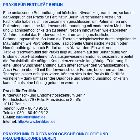
PRAXIS FÜR FERTILITÄT BERLIN
Eine umfassende Behandlung auf höchstem Niveau zu garantieren, so lautet
der Anspruch der Praxis für Fertilität in Berlin. Verschiedene Ärzte und
Fachkräfte haben sich hier zusammen geschlossen, um Patientinnen und
Patientenpaaren eine Kinderwunschbehandlung mit modernsten Methoden
und Diagnosemöglichkeiten zu bieten. Neben innovativen wie etablierten
Verfahren bietet das Kinderwunschzentrum auch ganzheitliche
Behandlungsansätze: So kann die Therapie beispielsweise durch begleitende
Maßnahmen wie Psychotherapie, Traditionelle Chinesische Medizin oder
Homöopathie ganz nach Bedarf unterstützt werden. Ein weiterer
Tätigkeitsschwerpunkt der Praxis liegt außerdem auf der Behandlung von
Endometriose-Patientinnen. Als ausgewiesenes Endometriosezentrum bietet
die Praxisklinik alle nötigen Kompetenzen sowie langjährige Erfahrung für
eine Kinderwunschbehandlung auch unter schwierigen Voraussetzungen.
Auch Frauen über 40 mit Kinderwunsch oder Frauen, bei denen andere
Therapien bisher erfolglos waren, können sich in der Praxis für Fertilität
vorstellen – dank umfassender Diagnose und Behandlungsmöglichkeiten
kann oftmals eine Lösung gefunden werden.
Praxis für Fertilität
Kinderwunsch- und Endometriosezentrum Berlin
Friedrichstraße 79 / Ecke Französische Straße
10117 Berlin
Telefon: 030 – 80 40 95 10
Telefax: 030 – 80 40 95 12
E-Mail:
info@fertilitaet.de
Internet:
http://www.fertilitaet.de
PRAXISKLINIK FÜR GYNÄKOLOGISCHE ONKOLOGIE UND
FRAUENHEILKUNDE BERLIN