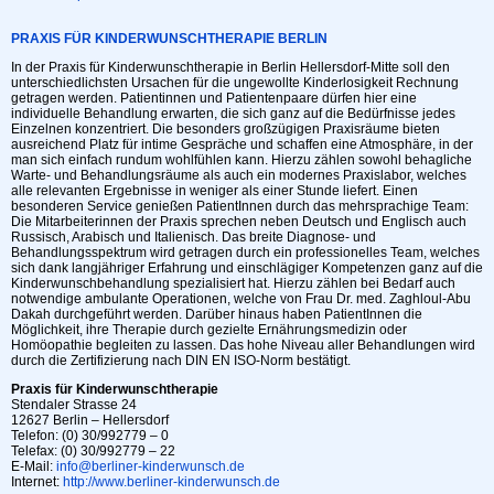
PRAXIS FÜR KINDERWUNSCHTHERAPIE BERLIN
In der Praxis für Kinderwunschtherapie in Berlin Hellersdorf-Mitte soll den
unterschiedlichsten Ursachen für die ungewollte Kinderlosigkeit Rechnung
getragen werden. Patientinnen und Patientenpaare dürfen hier eine
individuelle Behandlung erwarten, die sich ganz auf die Bedürfnisse jedes
Einzelnen konzentriert. Die besonders großzügigen Praxisräume bieten
ausreichend Platz für intime Gespräche und schaffen eine Atmosphäre, in der
man sich einfach rundum wohlfühlen kann. Hierzu zählen sowohl behagliche
Warte- und Behandlungsräume als auch ein modernes Praxislabor, welches
alle relevanten Ergebnisse in weniger als einer Stunde liefert. Einen
besonderen Service genießen PatientInnen durch das mehrsprachige Team:
Die Mitarbeiterinnen der Praxis sprechen neben Deutsch und Englisch auch
Russisch, Arabisch und Italienisch. Das breite Diagnose- und
Behandlungsspektrum wird getragen durch ein professionelles Team, welches
sich dank langjähriger Erfahrung und einschlägiger Kompetenzen ganz auf die
Kinderwunschbehandlung spezialisiert hat. Hierzu zählen bei Bedarf auch
notwendige ambulante Operationen, welche von Frau Dr. med. Zaghloul-Abu
Dakah durchgeführt werden. Darüber hinaus haben PatientInnen die
Möglichkeit, ihre Therapie durch gezielte Ernährungsmedizin oder
Homöopathie begleiten zu lassen. Das hohe Niveau aller Behandlungen wird
durch die Zertifizierung nach DIN EN ISO-Norm bestätigt.
Praxis für Kinderwunschtherapie
Stendaler Strasse 24
12627 Berlin – Hellersdorf
Telefon: (0) 30/992779 – 0
Telefax: (0) 30/992779 – 22
E-Mail:
info@berliner-kinderwunsch.de
Internet:
http://www.berliner-kinderwunsch.de