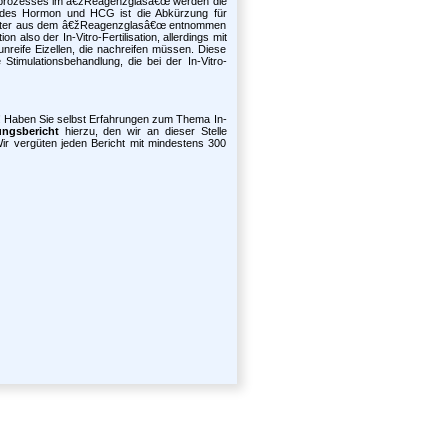
sprozesses im â€žReagenzglasâ€œ werden die
rendes Hormon und HCG ist die Abkürzung für
später aus dem â€žReagenzglasâ€œ entnommen
 also der In-Vitro-Fertilisation, allerdings mit
reife Eizellen, die nachreifen müssen. Diese
timulationsbehandlung, die bei der In-Vitro-
! Haben Sie selbst Erfahrungen zum Thema In-
ungsbericht
hierzu, den wir an dieser Stelle
Wir vergüten jeden Bericht mit mindestens 300