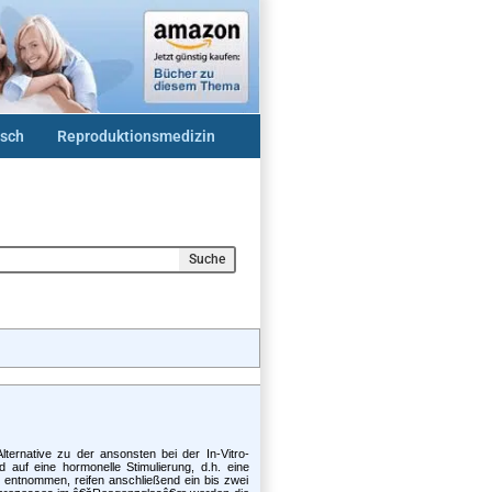
sch
Reproduktionsmedizin
Suche
lternative zu der ansonsten bei der In-Vitro-
ird auf eine hormonelle Stimulierung, d.h. eine
u entnommen, reifen anschließend ein bis zwei