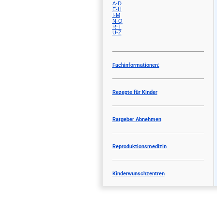
A-D
E-H
I-M
N-Q
R-T
U-Z
Fachinformationen:
Rezepte für Kinder
Ratgeber Abnehmen
Reproduktionsmedizin
Kinderwunschzentren