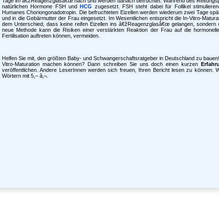
Tage im â€žReagenzglasâ€œ nach und werden danach befruchtet. Während des Reifung
natürlichen Hormone FSH und
HCG
zugesetzt. FSH steht dabei für Follikel stimulie
Humanes Choriongonadotropin. Die befruchteten Eizellen werden wiederum zwei Tage 
und in die Gebärmutter der Frau eingesetzt. Im Wesentlichen entspricht die In-Vitro-Maturation
dem Unterschied, dass keine reifen Eizellen ins â€žReagenzglasâ€œ gelangen, sondern un
neue Methode kann die Risiken einer verstärkten Reaktion der Frau auf die hormonelle S
Fertilisation auftreten können, vermeiden.
Helfen Sie mit, den größten Baby- und Schwangerschaftsratgeber in Deutschland zu bauen
Vitro-Maturation machen können? Dann schreiben Sie uns doch einen kurzen
Erfahr
veröffentlichen. Andere LeserInnen werden sich freuen, Ihren Bericht lesen zu können. 
Wörtern mit 5,– â‚¬.