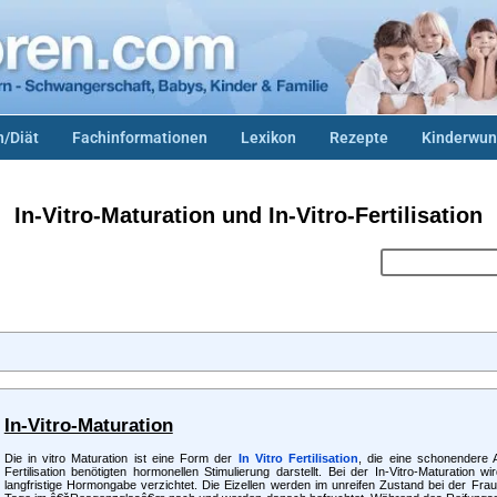
/Diät
Fachinformationen
Lexikon
Rezepte
Kinderwun
In-Vitro-Maturation und In-Vitro-Fertilisation
In-Vitro-Maturation
Die in vitro Maturation ist eine Form der
In Vitro Fertilisation
, die eine schonendere A
Fertilisation benötigten hormonellen Stimulierung darstellt. Bei der In-Vitro-Maturation w
langfristige Hormongabe verzichtet. Die Eizellen werden im unreifen Zustand bei der Fra