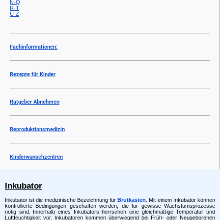
N-Q
R-T
U-Z
Fachinformationen:
Rezepte für Kinder
Ratgeber Abnehmen
Reproduktionsmedizin
Kinderwunschzentren
Inkubator
Inkubator ist die medizinische Bezeichnung für
Brutkasten
. Mit einem Inkubator können
kontrollierte Bedingungen geschaffen werden, die für gewisse Wachstumsprozesse
nötig sind. Innerhalb eines Inkubators herrschen eine gleichmäßige Temperatur und
Luftfeuchtigkeit vor. Inkubatoren kommen überwiegend bei Früh- oder Neugeborenen