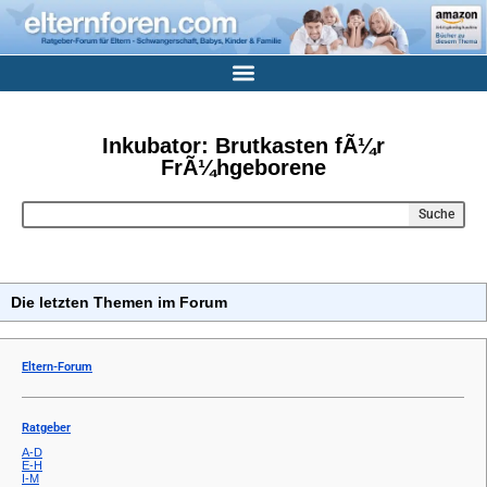
Inkubator: Brutkasten fÃ¼r
FrÃ¼hgeborene
Suche
Die letzten Themen im Forum
Eltern-Forum
Ratgeber
A-D
E-H
I-M