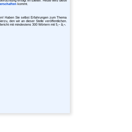
efruchtung erfolgt im Eileiter. Heute wird diese
erschaften
kommt.
uen! Haben Sie selbst Erfahrungen zum Thema
ierzu, den wir an dieser Stelle veröffentlichen.
ericht mit mindestens 300 Wörtern mit 5,– â‚¬.