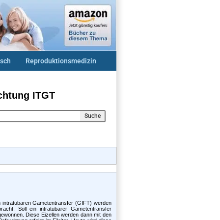
sch
Reproduktionsmedizin
chtung ITGT
Suche
m intratubaren Gametentransfer (GIFT) werden
cht. Soll ein intratubarer Gametentransfer
on gewonnen. Diese Eizellen werden dann mit den