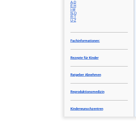
A-D
E-H
I-M
N-Q
R-T
U-Z
Fachinformationen:
Rezepte für Kinder
Ratgeber Abnehmen
Reproduktionsmedizin
Kinderwunschzentren