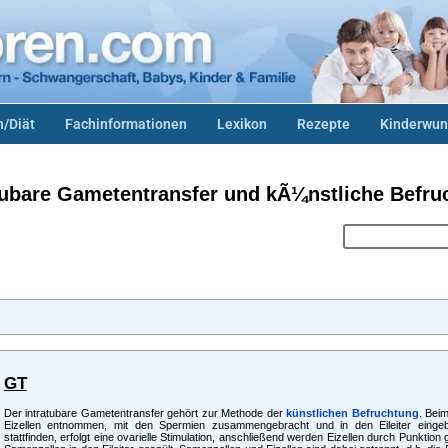
/Diät
Fachinformationen
Lexikon
Rezepte
Kinderwun
atubare Gametentransfer und kÃ¼nstliche Befru
GT
Der intratubare Gametentransfer gehört zur Methode der
künstlichen Befruchtung
. Bei
Eizellen entnommen, mit den Spermien zusammengebracht und in den Eileiter eingebra
stattfinden, erfolgt eine ovarielle Stimulation, anschließend werden Eizellen durch Punkti