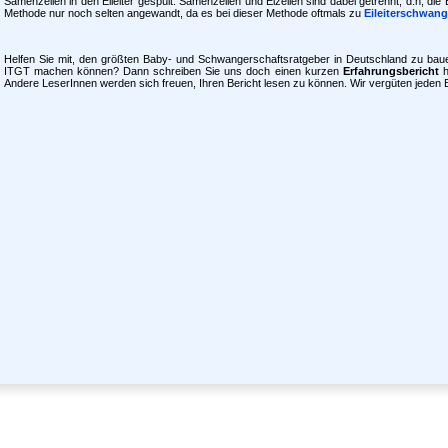
Samenzellen in den Eileiter gespült. Samenzellen und Eizellen sind dabei getrennt, d.h, die B
Methode nur noch selten angewandt, da es bei dieser Methode oftmals zu
Eileiterschwang
Helfen Sie mit, den größten Baby- und Schwangerschaftsratgeber in Deutschland zu ba
ITGT machen können? Dann schreiben Sie uns doch einen kurzen
Erfahrungsbericht
h
Andere LeserInnen werden sich freuen, Ihren Bericht lesen zu können. Wir vergüten jeden B