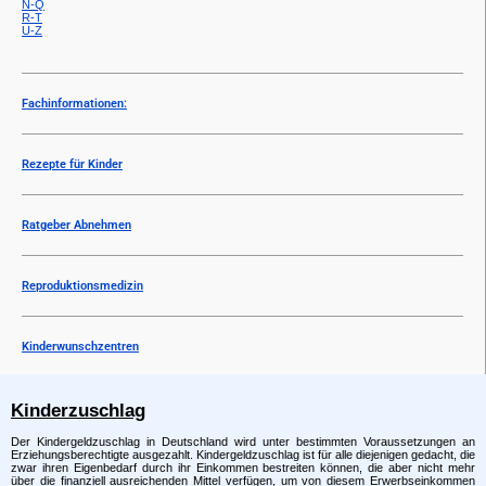
N-Q
R-T
U-Z
Fachinformationen:
Rezepte für Kinder
Ratgeber Abnehmen
Reproduktionsmedizin
Kinderwunschzentren
Kinderzuschlag
Der Kindergeldzuschlag in Deutschland wird unter bestimmten Voraussetzungen an
Erziehungsberechtigte ausgezahlt. Kindergeldzuschlag ist für alle diejenigen gedacht, die
zwar ihren Eigenbedarf durch ihr Einkommen bestreiten können, die aber nicht mehr
über die finanziell ausreichenden Mittel verfügen, um von diesem Erwerbseinkommen