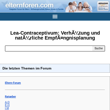
Lea-Contraceptivum: VerhÃ¼tung und
natÃ¼rliche EmpfÃ¤ngnisplanung
Suche
Die letzten Themen im Forum
Eltern-Forum
Ratgeber
A-D
E-H
I-M