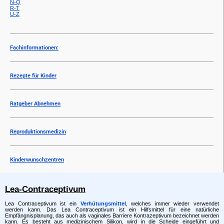
N-Q
R-T
U-Z
Fachinformationen:
Rezepte für Kinder
Ratgeber Abnehmen
Reproduktionsmedizin
Kinderwunschzentren
Lea-Contraceptivum
Lea Contraceptivum ist ein
Verhütungsmittel
, welches immer wieder verwendet
werden kann. Das Lea Contraceptivum ist ein Hilfsmittel für eine natürliche
Empfängnisplanung, das auch als vaginales Barriere Kontrazeptivum bezeichnet werden
kann. Es besteht aus medizinischem Silikon, wird in die Scheide eingeführt und