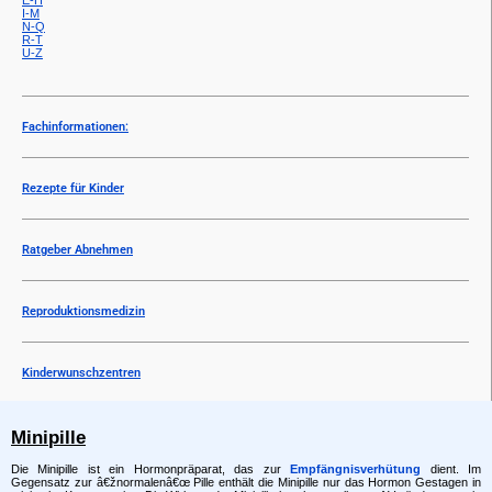
I-M
N-Q
R-T
U-Z
Fachinformationen:
Rezepte für Kinder
Ratgeber Abnehmen
Reproduktionsmedizin
Kinderwunschzentren
Minipille
Die Minipille ist ein Hormonpräparat, das zur
Empfängnisverhütung
dient. Im
Gegensatz zur â€žnormalenâ€œ Pille enthält die Minipille nur das Hormon Gestagen in