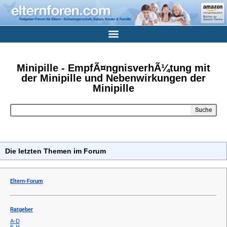
Minipille - EmpfÃ¤ngnisverhÃ¼tung mit
der Minipille und Nebenwirkungen der
Minipille
Suche
Die letzten Themen im Forum
Eltern-Forum
Ratgeber
A-D
E-H