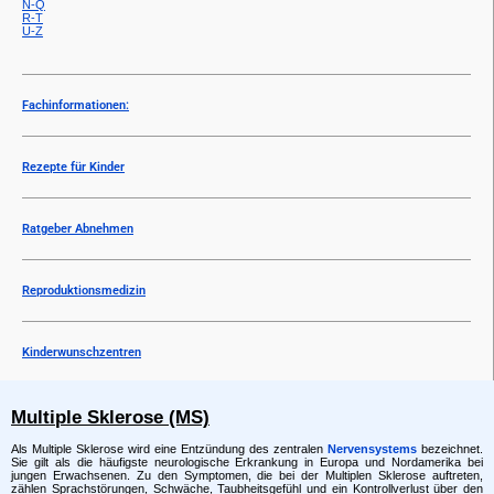
N-Q
R-T
U-Z
Fachinformationen:
Rezepte für Kinder
Ratgeber Abnehmen
Reproduktionsmedizin
Kinderwunschzentren
Multiple Sklerose (MS)
Als Multiple Sklerose wird eine Entzündung des zentralen
Nervensystems
bezeichnet.
Sie gilt als die häufigste neurologische Erkrankung in Europa und Nordamerika bei
jungen Erwachsenen. Zu den Symptomen, die bei der Multiplen Sklerose auftreten,
zählen Sprachstörungen, Schwäche, Taubheitsgefühl und ein Kontrollverlust über den