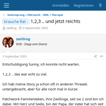
Anmelden
Registrieren
Seitensprung + Eifersucht - Hilfe + Therapie
1,2,3 .. und jetzt reichts
brauche Rat -
E
E
zwilling
3 September 2003
r
r
s
s
zwilling
t
t
DVD - Depp vom Dienst
e
e
l
l
l
l
3 September 2003
#1
e
t
r
a
Entschuldigung Sunny, ich konnte nicht warten.
m
1,2,3 .. das war echt zu viel.
Ich hab meine Story ja schon oft in anderen Threads
untergebracht, aber für alle noch mal in kürze:
Patchwork-Familienleben, ihre Zwillinge, seit sie 2 sind bin ich
dabei. Mit Herz und Seele, bin der Papa, der Vater hat sich seit