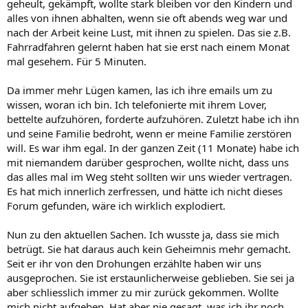
geheult, gekämpft, wollte stark bleiben vor den Kindern und
alles von ihnen abhalten, wenn sie oft abends weg war und
nach der Arbeit keine Lust, mit ihnen zu spielen. Das sie z.B.
Fahrradfahren gelernt haben hat sie erst nach einem Monat
mal gesehem. Für 5 Minuten.
Da immer mehr Lügen kamen, las ich ihre emails um zu
wissen, woran ich bin. Ich telefonierte mit ihrem Lover,
bettelte aufzuhören, forderte aufzuhören. Zuletzt habe ich ihn
und seine Familie bedroht, wenn er meine Familie zerstören
will. Es war ihm egal. In der ganzen Zeit (11 Monate) habe ich
mit niemandem darüber gesprochen, wollte nicht, dass uns
das alles mal im Weg steht sollten wir uns wieder vertragen.
Es hat mich innerlich zerfressen, und hätte ich nicht dieses
Forum gefunden, wäre ich wirklich explodiert.
Nun zu den aktuellen Sachen. Ich wusste ja, dass sie mich
betrügt. Sie hat daraus auch kein Geheimnis mehr gemacht.
Seit er ihr von den Drohungen erzählte haben wir uns
ausgeprochen. Sie ist erstaunlicherweise geblieben. Sie sei ja
aber schliesslich immer zu mir zurück gekommen. Wollte
mich nicht aufgeben. Hat aber nie gesagt, was ich ihr noch