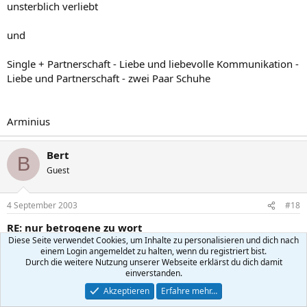
unsterblich verliebt
und
Single + Partnerschaft - Liebe und liebevolle Kommunikation -
Liebe und Partnerschaft - zwei Paar Schuhe
Arminius
Bert
B
Guest
4 September 2003
#18
RE: nur betrogene zu wort
Diese Seite verwendet Cookies, um Inhalte zu personalisieren und dich nach
einem Login angemeldet zu halten, wenn du registriert bist.
Durch die weitere Nutzung unserer Webseite erklärst du dich damit
Original von zwilling
einverstanden.
... musste ich schnell feststellen, dass es nichts gibt, was einem nicht
einfach so weggenommen werden kann...
Akzeptieren
Erfahre mehr…