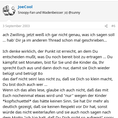
JoeCool
Snoopy-Fan und Wadenbeisser ;o) @sunny
3 September 2003
#6
ach Zwilling, jetzt weiß ich gar nicht genau, was ich sagen soll
... hab' Dir ja im anderen Thread schon mal geschrieben...
Ich denke wirklich, der Punkt ist erreicht, an dem Du
entscheiden mußt, was Du noch bereit bist zu ertragen ... Du
kämpfst seit Monaten, bist für Sie und die Kinder da, Ihr
sprecht Euch aus und dann doch nur, damit sie Dich wieder
belügt und betrügt 8o
das darf nicht sein! lass nicht zu, daß sie Dich so klein macht,
Du bist doch auch wer ...
Wenn ich das alles lese, glaube ich auch nicht, daß das mit
Euch nocheinmal etwas wird und "nur" wegen der Kinder
*kopfschuettel* das hätte keinen Sinn. Sie hat Dir mehr als
deutlich gezeigt, daß sie keinen Respekt vor Dir hat, sonst
würde das nicht weiterlaufen und sie auch noch sagen nach
dem Motto "ich lüg halt, daß Du Dich nicht so aufregst" sorry,