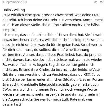
3 September 2003
#2
Hallo Zwilling
Ist ja wirklich eine ganz grosse Schweinerei, was deine Frau
da treibt. Ich kann deine Wut sehr gut verstehen. Kompliment
an dich an dieser Stelle, das du trotz allem noch zu ihr hälst.
:respekt
Ich denke, dass deine Frau dich nicht verdient hat. Sie ist wohl
etwas bescheuert? (Sorry, will dich nicht beleidigen)Es scheint,
dass sie nicht schätzt, was du für sie getan hast. So schwer es
für dich sein muss, du solltest dich auf eine Trennung
vorbereiten. Ausser, das du diese Frau liebst, hast du ja sonst
nichts davon. Lass sie doch das nächste mal, wenn sie wieder
Fi.. war, einfach links liegen. Sag dir selber, sie geht mich
nichts an. Es sind ihre Kinder, du bist nicht der leibliche Vater.
Gib ihr unmissverständlich zu Verstehen, dass du KEIN Idiot
bist. Ich selber bin in einer ähnlichen Situation.(Lies im Forum
Eifersucht, Krankhafte Eifersucht nach).Es gab eine Zeit von
5Wochen, wo ich mit meiner Frau nur noch wenige Worte
wechselte, sie nicht mehr respektierte und ihr nicht mehr in
die Augen schaute. Sie war für mich Luft. Rate mal, was
passiert ist?