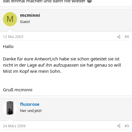
😀
das einmal machen und dann nie wieder
mcminni
M
Guest
12 Mai 2003
#8
Hallo
Danke für eure Antwort,ich habe sie schon getestet sie ist
nicht in der Lage auf ihn aufzupassen sie hat genau so will
Mist im Kopf wie mein Sohn.
Gruß mcminni
flussrose
hier und jetzt
24 März 2009
#9