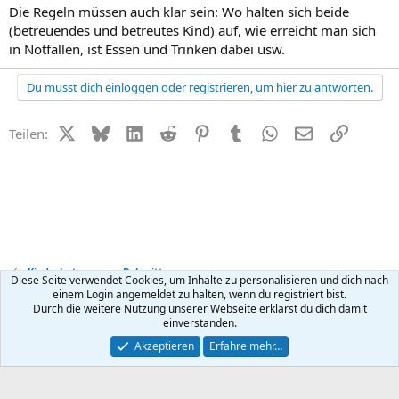
Die Regeln müssen auch klar sein: Wo halten sich beide
(betreuendes und betreutes Kind) auf, wie erreicht man sich
in Notfällen, ist Essen und Trinken dabei usw.
Du musst dich einloggen oder registrieren, um hier zu antworten.
X (Twitter)
Bluesky
LinkedIn
Reddit
Pinterest
Tumblr
WhatsApp
E-Mail
Link
Teilen:
Kinderbetreuung + Babysitter
Diese Seite verwendet Cookies, um Inhalte zu personalisieren und dich nach
einem Login angemeldet zu halten, wenn du registriert bist.
Durch die weitere Nutzung unserer Webseite erklärst du dich damit
Kontakt
Nutzungsbedingungen
Datenschutz
Hilfe
R
einverstanden.
S
S
®
Community platform by XenForo
© 2010-2026 XenForo Ltd.
Akzeptieren
Erfahre mehr…