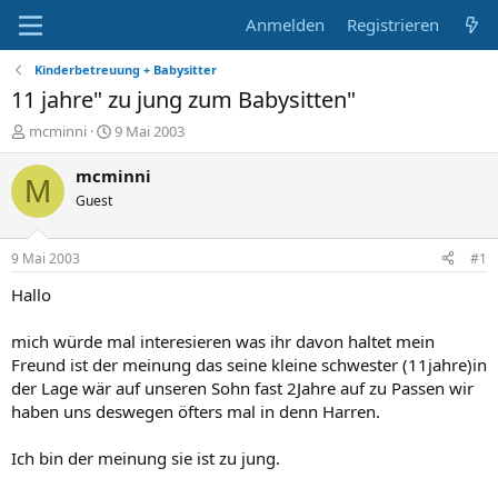
Anmelden
Registrieren
Kinderbetreuung + Babysitter
11 jahre" zu jung zum Babysitten"
E
E
mcminni
9 Mai 2003
r
r
s
s
mcminni
M
t
t
Guest
e
e
l
l
l
l
9 Mai 2003
#1
e
t
r
a
Hallo
m
mich würde mal interesieren was ihr davon haltet mein
Freund ist der meinung das seine kleine schwester (11jahre)in
der Lage wär auf unseren Sohn fast 2Jahre auf zu Passen wir
haben uns deswegen öfters mal in denn Harren.
Ich bin der meinung sie ist zu jung.