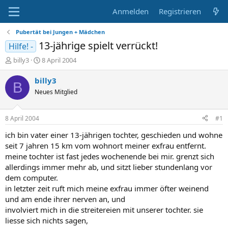
Anmelden
Registrieren
Pubertät bei Jungen + Mädchen
13-jährige spielt verrückt!
Hilfe! -
E
E
billy3
8 April 2004
r
r
s
s
billy3
B
t
t
Neues Mitglied
e
e
l
l
l
l
8 April 2004
#1
e
t
r
a
ich bin vater einer 13-jährigen tochter, geschieden und wohne
m
seit 7 jahren 15 km vom wohnort meiner exfrau entfernt.
meine tochter ist fast jedes wochenende bei mir. grenzt sich
allerdings immer mehr ab, und sitzt lieber stundenlang vor
dem computer.
in letzter zeit ruft mich meine exfrau immer öfter weinend
und am ende ihrer nerven an, und
involviert mich in die streitereien mit unserer tochter. sie
liesse sich nichts sagen,