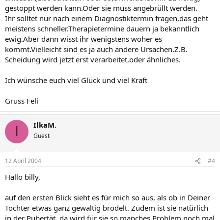
gestoppt werden kann.Oder sie muss angebrüllt werden.
Ihr solltet nur nach einem Diagnostiktermin fragen,das geht
meistens schneller.Therapietermine dauern ja bekanntlich
ewig.Aber dann wisst ihr wenigstens woher es
kommt.Vielleicht sind es ja auch andere Ursachen.Z.B.
Scheidung wird jetzt erst verarbeitet,oder ähnliches.
Ich wünsche euch viel Glück und viel Kraft
Gruss Feli
IlkaM.
I
Guest
12 April 2004
#4
Hallo billy,
auf den ersten Blick sieht es für mich so aus, als ob in Deiner
Tochter etwas ganz gewaltig brodelt. Zudem ist sie natürlich
in der Pubertät, da wird für sie so manches Problem noch mal