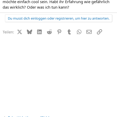
möchte einfach cool sein. Habt ihr Erfahrung wie gefährlich
das wirklich? Oder was ich tun kann?
Du musst dich einloggen oder registrieren, um hier zu antworten.
X (Twitter)
Bluesky
LinkedIn
Reddit
Pinterest
Tumblr
WhatsApp
E-Mail
Link
Teilen: