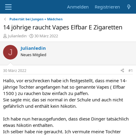
Anmelden
Registrieren
Pubertät bei Jungen + Mädchen
14 jöhrige raucht Vapes Elfbar E Zigaretten
E
E
Julianledin
30 März 2022
r
r
s
s
Julianledin
J
t
t
Neues Mitglied
e
e
l
l
l
l
30 März 2022
#1
e
t
r
a
Hallo, vor erschrecken habe ich festgestellt, dass meine 14-
m
jährige Tochter angefangen hat so genannte Vapes ( Elfbar
1500 ) zu rauchen bzw einfach zu paffen.
Sie sagte mir, das sei normal in der Schule und auch nicht
gefährlich und enthält kein Nikotin.
Ich habe nun herausgefunden, dass diese Dinger tatsächlich
etwas Nikotin enthalten.
Ich selber habe nie geraucht. Ich vermute meine Tochter