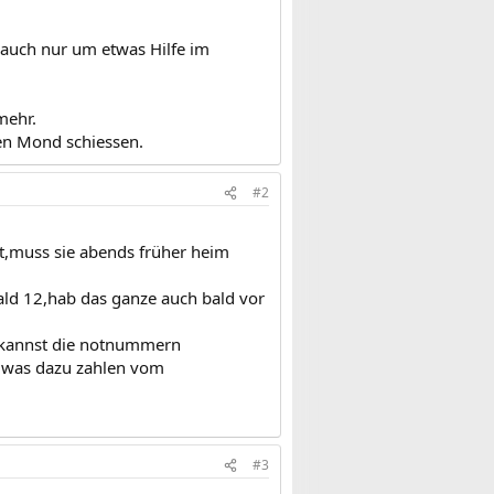
zt auch nur um etwas Hilfe im
mehr.
den Mond schiessen.
#2
ht,muss sie abends früher heim
bald 12,hab das ganze auch bald vor
du kannst die notnummern
l was dazu zahlen vom
#3