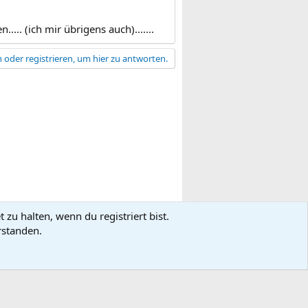
... (ich mir übrigens auch).......
 oder registrieren, um hier zu antworten.
zu halten, wenn du registriert bist.
gsbedingungen
Datenschutz
Hilfe
R
rstanden.
S
S