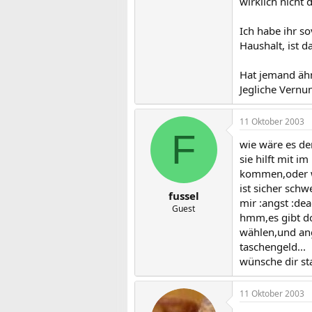
wirklich nicht 
Ich habe ihr so
Haushalt, ist d
Hat jemand ähn
Jegliche Vernu
11 Oktober 2003
F
wie wäre es de
sie hilft mit 
kommen,oder w
ist sicher sch
fussel
mir :angst :de
Guest
hmm,es gibt do
wählen,und ang
taschengeld...
wünsche dir sta
11 Oktober 2003