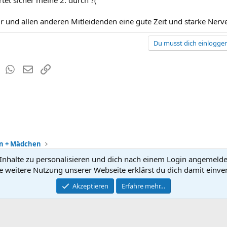
rtet sicher meine 2. durch ?(
 und allen anderen Mitleidenden eine gute Zeit und starke Nerven..
Du musst dich einloggen
est
Tumblr
WhatsApp
E-Mail
Link
en + Mädchen
nhalte zu personalisieren und dich nach einem Login angemeldet 
Kontakt
Nutzun
e weitere Nutzung unserer Webseite erklärst du dich damit einve
®
Community platform by XenForo
Akzeptieren
Erfahre mehr…
© 2010-2026 XenForo Ltd.