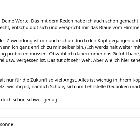
r Deine Worte. Das mit dem Reden habe ich auch schon gemacht un
echt, entschuldigt sich und verspricht mir das Blaue vom Himmel,
der Zuwendung ist mir auch schon durch den Kopf gegangen und ic
Wenn ich ganz ehrlich zu mir selber bin.) Ich werds halt weiter m
tung probieren müssen. Obwohl ich dabei immer das Gefühl habe,
i usw. vergessen ist. Das tut oft sehr weh. Aber wie ich hier sehe
lt nur für die Zukunft so viel Angst. Alles ist wichtig in ihrem Kop
tzt wichtig ist, nämlich Schule, sich um Lehrstelle Gedanken mache
d doch schon schwer genug....
:sonne