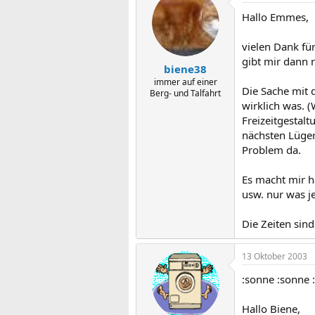
Hallo Emmes,
vielen Dank fü
gibt mir dann r
biene38
immer auf einer
Die Sache mit 
Berg- und Talfahrt
wirklich was. (
Freizeitgestal
nächsten Lügere
Problem da.
Es macht mir ha
usw. nur was je
Die Zeiten sin
13 Oktober 2003
:sonne :sonne 
Hallo Biene,