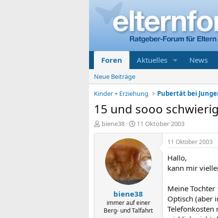
Foren
Aktuelles
News
Neue Beiträge
Kinder + Erziehung
Pubertät bei Jung
15 und sooo schwieri
E
E
biene38
11 Oktober 2003
r
r
s
s
11 Oktober 2003
t
t
Hallo,
e
e
l
l
kann mir viell
l
l
e
t
Meine Tochter 1
biene38
r
a
Optisch (aber i
m
immer auf einer
Telefonkosten r
Berg- und Talfahrt