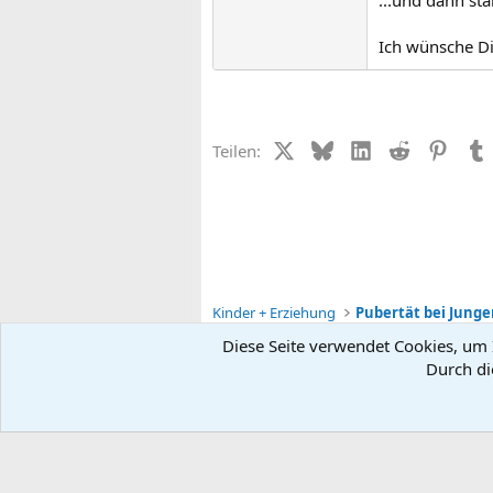
...und dann sta
Ich wünsche Dir
X (Twitter)
Bluesky
LinkedIn
Reddit
Pinter
Teilen:
Kinder + Erziehung
Pubertät bei Jung
Diese Seite verwendet Cookies, um I
Durch di