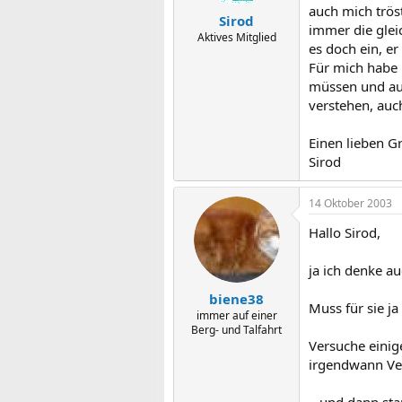
auch mich tröst
Sirod
immer die glei
Aktives Mitglied
es doch ein, e
Für mich habe 
müssen und auc
verstehen, auc
Einen lieben G
Sirod
14 Oktober 2003
Hallo Sirod,
ja ich denke a
biene38
Muss für sie ja
immer auf einer
Berg- und Talfahrt
Versuche einig
irgendwann Ver