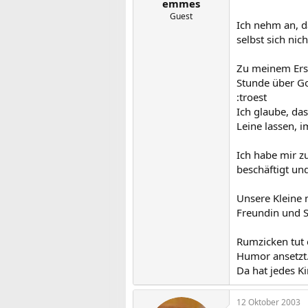
emmes
Guest
Ich nehm an, d
selbst sich nic
Zu meinem Ersta
Stunde über Go
:troest
Ich glaube, das
Leine lassen, 
Ich habe mir z
beschäftigt und
Unsere Kleine 
Freundin und S
Rumzicken tut 
Humor ansetzt
Da hat jedes K
12 Oktober 2003