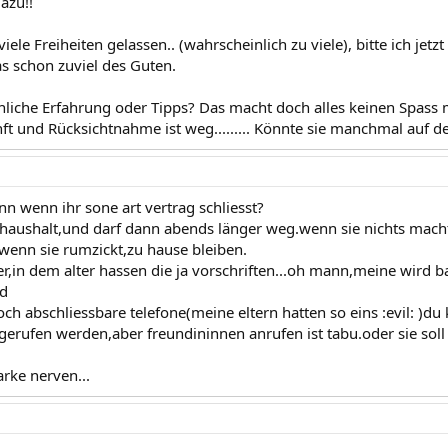
dazu!!
viele Freiheiten gelassen.. (wahrscheinlich zu viele), bitte ich jet
as schon zuviel des Guten.
liche Erfahrung oder Tipps? Das macht doch alles keinen Spass 
nft und Rücksichtnahme ist weg......... Könnte sie manchmal auf 
nn wenn ihr sone art vertrag schliesst?
im haushalt,und darf dann abends länger weg.wenn sie nichts mac
enn sie rumzickt,zu hause bleiben.
wer,in dem alter hassen die ja vorschriften...oh mann,meine wird 
ad
ch abschliessbare telefone(meine eltern hatten so eins :evil: )
erufen werden,aber freundininnen anrufen ist tabu.oder sie sol
rke nerven...