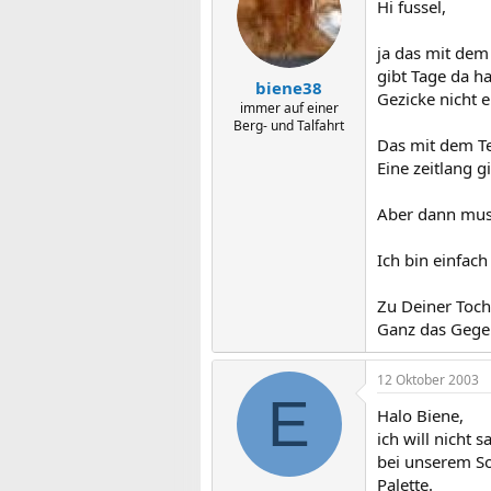
Hi fussel,
ja das mit dem 
gibt Tage da h
biene38
Gezicke nicht 
immer auf einer
Berg- und Talfahrt
Das mit dem Te
Eine zeitlang 
Aber dann muss
Ich bin einfac
Zu Deiner Toch
Ganz das Gegen
12 Oktober 2003
E
Halo Biene,
ich will nicht 
bei unserem So
Palette.