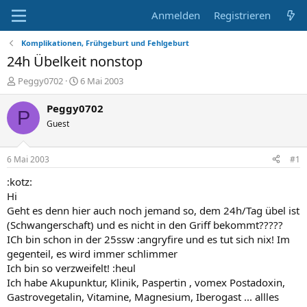
Anmelden
Registrieren
Komplikationen, Frühgeburt und Fehlgeburt
24h Übelkeit nonstop
E
E
Peggy0702
6 Mai 2003
r
r
s
s
Peggy0702
P
t
t
Guest
e
e
l
l
l
l
6 Mai 2003
#1
e
t
r
a
:kotz:
m
Hi
Geht es denn hier auch noch jemand so, dem 24h/Tag übel ist
(Schwangerschaft) und es nicht in den Griff bekommt?????
ICh bin schon in der 25ssw :angryfire und es tut sich nix! Im
gegenteil, es wird immer schlimmer
Ich bin so verzweifelt! :heul
Ich habe Akupunktur, Klinik, Paspertin , vomex Postadoxin,
Gastrovegetalin, Vitamine, Magnesium, Iberogast ... allles