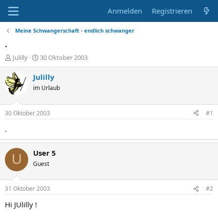
Anmelden
Registrieren
Meine Schwangerschaft - endlich schwanger
.
E
E
Julilly
30 Oktober 2003
r
r
s
s
Julilly
t
t
im Urlaub
e
e
l
l
l
l
30 Oktober 2003
#1
e
t
r
a
.
m
User 5
U
Guest
31 Oktober 2003
#2
Hi JUlilly !