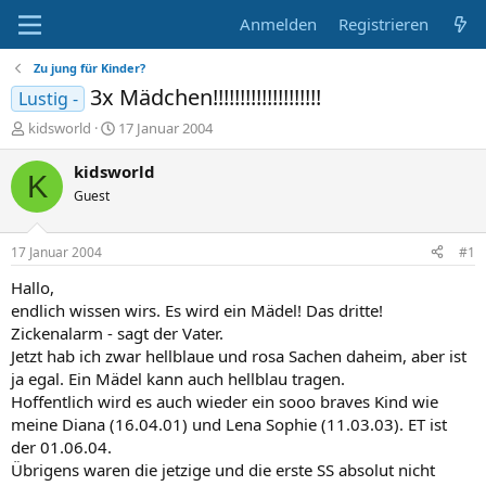
Anmelden
Registrieren
Zu jung für Kinder?
3x Mädchen!!!!!!!!!!!!!!!!!!!!
Lustig -
E
E
kidsworld
17 Januar 2004
r
r
s
s
kidsworld
K
t
t
Guest
e
e
l
l
l
l
17 Januar 2004
#1
e
t
r
a
Hallo,
m
endlich wissen wirs. Es wird ein Mädel! Das dritte!
Zickenalarm - sagt der Vater.
Jetzt hab ich zwar hellblaue und rosa Sachen daheim, aber ist
ja egal. Ein Mädel kann auch hellblau tragen.
Hoffentlich wird es auch wieder ein sooo braves Kind wie
meine Diana (16.04.01) und Lena Sophie (11.03.03). ET ist
der 01.06.04.
Übrigens waren die jetzige und die erste SS absolut nicht