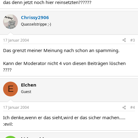
das denn jetzt noch hier reinsetzten??????
Chrissy2906
Quasselstrippe ;-)
17 Januar 2004
#3
Das grenzt meiner Meinung nach schon an spamming.
Kann der Moderator nicht 4 von diesen Beiträgen löschen
????
Elchen
E
Guest
17 Januar 2004
#4
Ich denke,wenn er das sieht,wird er das sicher machen.....
:evil: