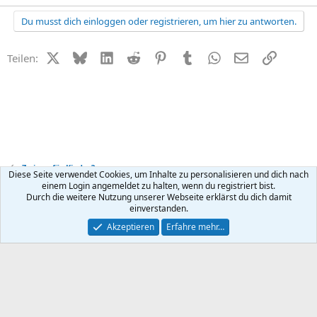
Du musst dich einloggen oder registrieren, um hier zu antworten.
X (Twitter)
Bluesky
LinkedIn
Reddit
Pinterest
Tumblr
WhatsApp
E-Mail
Link
Teilen:
Zu jung für Kinder?
Diese Seite verwendet Cookies, um Inhalte zu personalisieren und dich nach
einem Login angemeldet zu halten, wenn du registriert bist.
Durch die weitere Nutzung unserer Webseite erklärst du dich damit
Kontakt
Nutzungsbedingungen
Datenschutz
Hilfe
R
einverstanden.
S
S
®
Community platform by XenForo
© 2010-2026 XenForo Ltd.
Akzeptieren
Erfahre mehr…