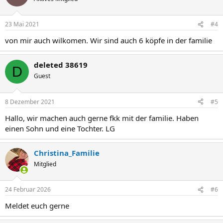
i
o
n
23 Mai 2021
#4
e
n
von mir auch wilkomen. Wir sind auch 6 köpfe in der familie
:
deleted 38619
D
Guest
8 Dezember 2021
#5
Hallo, wir machen auch gerne fkk mit der familie. Haben
einen Sohn und eine Tochter. LG
Christina_Familie
Mitglied
24 Februar 2026
#6
Meldet euch gerne