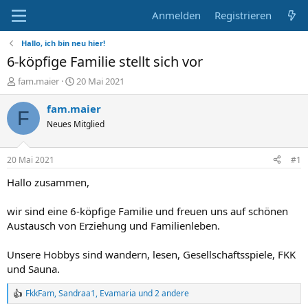
Anmelden
Registrieren
Hallo, ich bin neu hier!
6-köpfige Familie stellt sich vor
E
E
fam.maier
20 Mai 2021
r
r
s
s
fam.maier
F
t
t
Neues Mitglied
e
e
l
l
l
l
20 Mai 2021
#1
e
t
r
a
Hallo zusammen,
m
wir sind eine 6-köpfige Familie und freuen uns auf schönen
Austausch von Erziehung und Familienleben.
Unsere Hobbys sind wandern, lesen, Gesellschaftsspiele, FKK
und Sauna.
FkkFam
,
Sandraa1
,
Evamaria
und 2 andere
R