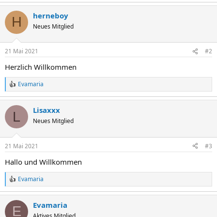
e
a
herneboy
k
H
t
Neues Mitglied
i
o
n
21 Mai 2021
#2
e
n
Herzlich Willkommen
:
Evamaria
R
e
a
Lisaxxx
k
L
t
Neues Mitglied
i
o
n
21 Mai 2021
#3
e
n
Hallo und Willkommen
:
Evamaria
R
e
a
Evamaria
k
E
t
Aktives Mitglied