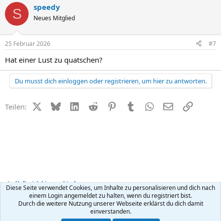
speedy
S
Neues Mitglied
25 Februar 2026
#7
Hat einer Lust zu quatschen?
Du musst dich einloggen oder registrieren, um hier zu antworten.
X (Twitter)
Bluesky
LinkedIn
Reddit
Pinterest
Tumblr
WhatsApp
E-Mail
Link
Teilen:
Hallo, ich bin neu hier!
Diese Seite verwendet Cookies, um Inhalte zu personalisieren und dich nach
einem Login angemeldet zu halten, wenn du registriert bist.
Durch die weitere Nutzung unserer Webseite erklärst du dich damit
Kontakt
Nutzungsbedingungen
Datenschutz
Hilfe
R
einverstanden.
S
S
®