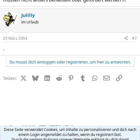
Julilly
im Urlaub
25 März 2004
#7
.
Du musst dich einloggen oder registrieren, um hier zu antworten.
X (Twitter)
Bluesky
LinkedIn
Reddit
Pinterest
Tumblr
WhatsApp
E-Mail
Link
Teilen:
Hyperaktivität + ADS - ADHS bei Kindern
Diese Seite verwendet Cookies, um Inhalte zu personalisieren und dich nach
einem Login angemeldet zu halten, wenn du registriert bist.
Durch die weitere Nutzung unserer Webseite erklärst du dich damit
R