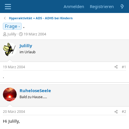
Anmelden
Registrieren
Hyperaktivität + ADS - ADHS bei Kindern
.
Frage -
E
E
Julilly
19 März 2004
r
r
s
s
Julilly
t
t
im Urlaub
e
e
l
l
l
l
19 März 2004
#1
e
t
r
a
.
m
RuheloseSeele
Bald zu Hause.....
20 März 2004
#2
Hi Julilly,