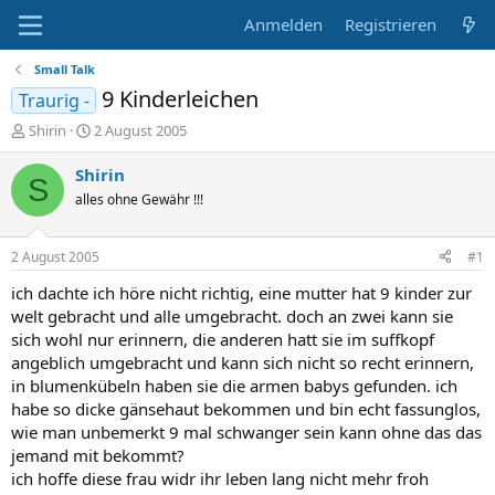
Anmelden
Registrieren
Small Talk
9 Kinderleichen
Traurig -
E
E
Shirin
2 August 2005
r
r
s
s
Shirin
S
t
t
alles ohne Gewähr !!!
e
e
l
l
l
l
2 August 2005
#1
e
t
r
a
ich dachte ich höre nicht richtig, eine mutter hat 9 kinder zur
m
welt gebracht und alle umgebracht. doch an zwei kann sie
sich wohl nur erinnern, die anderen hatt sie im suffkopf
angeblich umgebracht und kann sich nicht so recht erinnern,
in blumenkübeln haben sie die armen babys gefunden. ich
habe so dicke gänsehaut bekommen und bin echt fassunglos,
wie man unbemerkt 9 mal schwanger sein kann ohne das das
jemand mit bekommt?
ich hoffe diese frau widr ihr leben lang nicht mehr froh