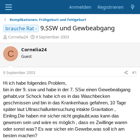
Anmelden
Registrieren
Komplikationen, Frühgeburt und Fehlgeburt
9.SSW und Gewbeabgang
brauche Rat -
E
E
Cornelia24
9 September 2003
r
r
s
s
Cornelia24
C
t
t
Guest
e
e
l
l
l
l
9 September 2003
#1
e
t
r
a
Hi ich habe folgendes Problem,
m
bin in der 9. ssw und habe in der 7. SSw einen Gewebeabgang
gehabt,vor Schock habe ich es in das Waschbecken
geschmissen und bin in das Krankenhaus gefahren, 10 Tage
später laut Ultraschalluntersuchung intakte Gravitation ,
Einling.Die haben mir sicher nicht geglaubt,was kann das
gewesen sein und wäre es möglich , dass es Zwillinge waren
oder sonst was? Es war sicher ein Gewebe,was soll ich am
besten machen?