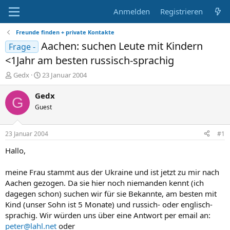
Anmelden
Registrieren
Freunde finden + private Kontakte
Aachen: suchen Leute mit Kindern
Frage -
<1Jahr am besten russisch-sprachig
E
E
Gedx
23 Januar 2004
r
r
s
s
Gedx
G
t
t
Guest
e
e
l
l
l
l
23 Januar 2004
#1
e
t
r
a
Hallo,
m
meine Frau stammt aus der Ukraine und ist jetzt zu mir nach
Aachen gezogen. Da sie hier noch niemanden kennt (ich
dagegen schon) suchen wir für sie Bekannte, am besten mit
Kind (unser Sohn ist 5 Monate) und russich- oder englisch-
sprachig. Wir würden uns über eine Antwort per email an:
peter@lahl.net
oder