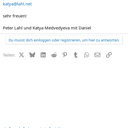
katya@lahl.net
sehr freuen!
Peter Lahl und Katya Medvedyeva mit Daniel
Du musst dich einloggen oder registrieren, um hier zu antworten.
X (Twitter)
Bluesky
LinkedIn
Reddit
Pinterest
Tumblr
WhatsApp
E-Mail
Link
Teilen: