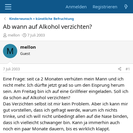
Anmelden
Registrieren
Kinderwunsch + künstliche Befruchtung
Ab wann auf Alkohol verzichten?
E
E
mellon
7 Juli 2003
r
r
s
s
mellon
M
t
t
Guest
e
e
l
l
l
l
7 Juli 2003
#1
e
t
r
a
Eine Frage: seit ca 2 Monaten verhüten mein Mann und ich
m
nicht mehr. Ich dürfte jetzt grad so um den Eisprung herum
sein. Am Freitag bin ich auf eine Grillfeier eingeladen. Soll ich
da schon auf Alkohol verzichten?
Das Verzichten selbst ist mir kein Problem. Aber ich kann mir
gut vorstellen, dass ich gefragt werde, warum ich nichts
trinke, und ich will nicht unbedingt allen auf die Nase binden,
dass ich vielleicht schwanger bin. Kann ja immerhin auch
noch ein paar Monate dauern, bis es wirklich klappt.