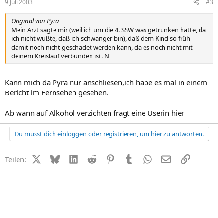
9 Juli 2003
#3
Original von Pyra
Mein Arzt sagte mir (weil ich um die 4. SSW was getrunken hatte, da
ich nicht wußte, daß ich schwanger bin), daß dem Kind so früh
damit noch nicht geschadet werden kann, da es noch nicht mit
deinem Kreislauf verbunden ist. N
Kann mich da Pyra nur anschliesen,ich habe es mal in einem
Bericht im Fernsehen gesehen.
Ab wann auf Alkohol verzichten fragt eine Userin hier
Du musst dich einloggen oder registrieren, um hier zu antworten.
X (Twitter)
Bluesky
LinkedIn
Reddit
Pinterest
Tumblr
WhatsApp
E-Mail
Link
Teilen: