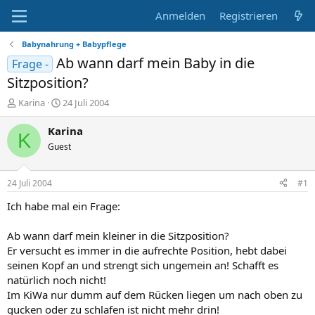
Anmelden
Registrieren
Babynahrung + Babypflege
Ab wann darf mein Baby in die
Frage -
Sitzposition?
E
E
Karina
24 Juli 2004
r
r
s
s
Karina
K
t
t
Guest
e
e
l
l
l
l
24 Juli 2004
#1
e
t
r
a
Ich habe mal ein Frage:
m
Ab wann darf mein kleiner in die Sitzposition?
Er versucht es immer in die aufrechte Position, hebt dabei
seinen Kopf an und strengt sich ungemein an! Schafft es
natürlich noch nicht!
Im KiWa nur dumm auf dem Rücken liegen um nach oben zu
gucken oder zu schlafen ist nicht mehr drin!