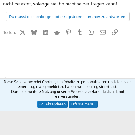
nicht belastet, solange sie ihn nicht selber tragen kann!
Du musst dich einloggen oder registrieren, um hier zu antworten.
X (Twitter)
Bluesky
LinkedIn
Reddit
Pinterest
Tumblr
WhatsApp
E-Mail
Link
Teilen:
Babynahrung + Babypflege
Diese Seite verwendet Cookies, um Inhalte zu personalisieren und dich nach
einem Login angemeldet zu halten, wenn du registriert bist.
Durch die weitere Nutzung unserer Webseite erklärst du dich damit
Kontakt
Nutzungsbedingungen
Datenschutz
Hilfe
R
einverstanden.
S
S
®
Community platform by XenForo
© 2010-2026 XenForo Ltd.
Akzeptieren
Erfahre mehr…