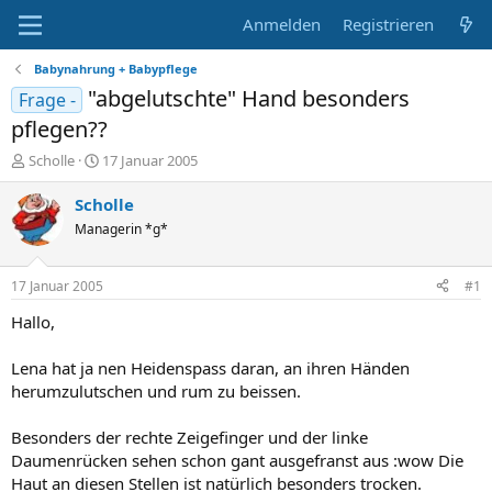
Anmelden
Registrieren
Babynahrung + Babypflege
"abgelutschte" Hand besonders
Frage -
pflegen??
E
E
Scholle
17 Januar 2005
r
r
s
s
Scholle
t
t
Managerin *g*
e
e
l
l
l
l
17 Januar 2005
#1
e
t
r
a
Hallo,
m
Lena hat ja nen Heidenspass daran, an ihren Händen
herumzulutschen und rum zu beissen.
Besonders der rechte Zeigefinger und der linke
Daumenrücken sehen schon gant ausgefranst aus :wow Die
Haut an diesen Stellen ist natürlich besonders trocken.