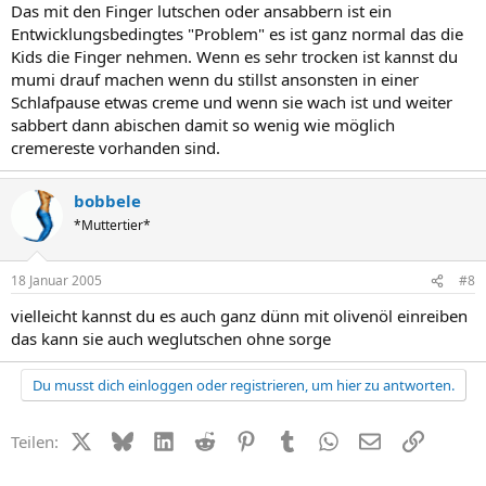
Das mit den Finger lutschen oder ansabbern ist ein
Entwicklungsbedingtes "Problem" es ist ganz normal das die
Kids die Finger nehmen. Wenn es sehr trocken ist kannst du
mumi drauf machen wenn du stillst ansonsten in einer
Schlafpause etwas creme und wenn sie wach ist und weiter
sabbert dann abischen damit so wenig wie möglich
cremereste vorhanden sind.
bobbele
*Muttertier*
18 Januar 2005
#8
vielleicht kannst du es auch ganz dünn mit olivenöl einreiben
das kann sie auch weglutschen ohne sorge
Du musst dich einloggen oder registrieren, um hier zu antworten.
X (Twitter)
Bluesky
LinkedIn
Reddit
Pinterest
Tumblr
WhatsApp
E-Mail
Link
Teilen: