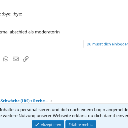
: :bye: :bye:
ema: abschied als moderatorin
Du musst dich einloggen
est
Tumblr
WhatsApp
E-Mail
Link
Lese-Rechtschreib-Schwäche (LRS) + Rechenschwäche
nhalte zu personalisieren und dich nach einem Login angemeldet 
Kontakt
Nutzun
e weitere Nutzung unserer Webseite erklärst du dich damit einve
®
Community platform by XenForo
Akzeptieren
Erfahre mehr…
© 2010-2026 XenForo Ltd.