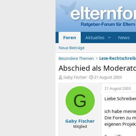
Foren
Aktuelles
News
Neue Beiträge
Besondere Themen
Abschied als Moderato
E
E
Gaby Fischer
21 August 2003
r
r
s
s
21 August 2003
t
t
G
Liebe Schreibe
e
e
l
l
l
l
ich habe meine
e
t
Die Foren zu m
Gaby Fischer
r
a
eigenen Projekt
m
Mitglied