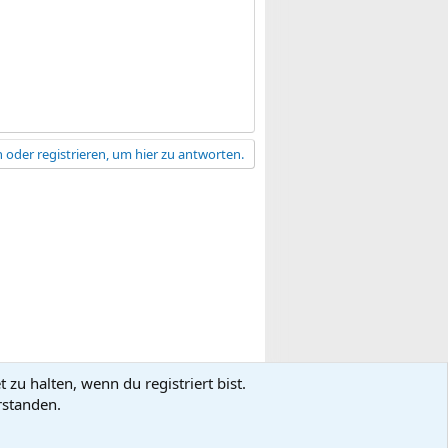
 oder registrieren, um hier zu antworten.
zu halten, wenn du registriert bist.
gsbedingungen
Datenschutz
Hilfe
R
rstanden.
S
S