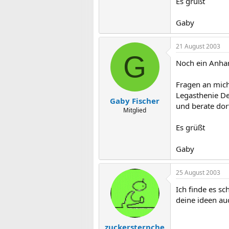
Es grüßt
Gaby
21 August 2003
G
Noch ein Anha
Fragen an mich
Legasthenie De
Gaby Fischer
und berate dor
Mitglied
Es grüßt
Gaby
25 August 2003
Ich finde es sc
deine ideen au
zuckersternche