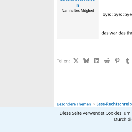
n
Namhaftes Mitglied
:bye: :bye: :bye
das war das th
X (Twitter)
Bluesky
LinkedIn
Reddit
Pinter
Teilen:
Besondere Themen
Diese Seite verwendet Cookies, um I
Durch di