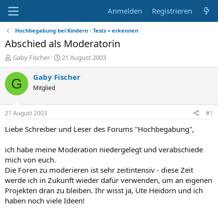
Anmelden
Registrieren
Hochbegabung bei Kindern - Tests + erkennen
Abschied als Moderatorin
E
E
Gaby Fischer
21 August 2003
r
r
s
s
Gaby Fischer
G
t
t
Mitglied
e
e
l
l
l
l
21 August 2003
#1
e
t
r
a
Liebe Schreiber und Leser des Forums "Hochbegabung",
m
ich habe meine Moderation niedergelegt und verabschiede
mich von euch.
Die Foren zu moderieren ist sehr zeitintensiv - diese Zeit
werde ich in Zukunft wieder dafür verwenden, um an eigenen
Projekten dran zu bleiben. Ihr wisst ja, Ute Heidorn und ich
haben noch viele Ideen!