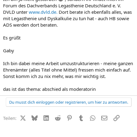
Forum des Dachverbands Legasthenie Deutschland e. V.
DVLD unter
www.dvld.de.
Dort berate ich ebenfalls alles, was
mit Legasthenie und Dyskalkulie zu tun hat - auch HB sowie
ADS werden dort beraten.
Es grüßt
Gaby
Ich bin dabei meine Arbeit umzustrukturieren - meine ganzen
Ehrenämter (alles Titel ohne Mittel) fressen mich einfach auf.
Sonst komm ich zu nix mehr, was mir wichtig ist.
das ist das thema: abschied als moderatorin
Du musst dich einloggen oder registrieren, um hier zu antworten.
X (Twitter)
Bluesky
LinkedIn
Reddit
Pinterest
Tumblr
WhatsApp
E-Mail
Link
Teilen: