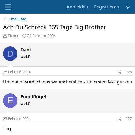
Anmelden
Registrieren
Small Talk
Ach Du Schreck 365 Tage Big Brother
E
E
Elchen
24 Februar 2004
r
r
s
s
Dani
D
t
t
Guest
e
e
l
l
l
l
25 Februar 2004
#26
e
t
r
a
Hm,dann würd ich das wahrscheinlich zum ersten Mal gucken
m
Engelflügel
E
Guest
25 Februar 2004
#27
:lhg