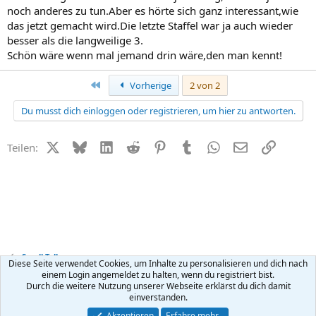
noch anderes zu tun.Aber es hörte sich ganz interessant,wie
das jetzt gemacht wird.Die letzte Staffel war ja auch wieder
besser als die langweilige 3.
Schön wäre wenn mal jemand drin wäre,den man kennt!
Erste
Vorherige
2 von 2
Du musst dich einloggen oder registrieren, um hier zu antworten.
X (Twitter)
Bluesky
LinkedIn
Reddit
Pinterest
Tumblr
WhatsApp
E-Mail
Link
Teilen:
Small Talk
Diese Seite verwendet Cookies, um Inhalte zu personalisieren und dich nach
einem Login angemeldet zu halten, wenn du registriert bist.
Durch die weitere Nutzung unserer Webseite erklärst du dich damit
Kontakt
Nutzungsbedingungen
Datenschutz
Hilfe
R
einverstanden.
S
S
®
Community platform by XenForo
© 2010-2026 XenForo Ltd.
Akzeptieren
Erfahre mehr…