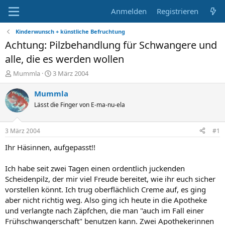
Anmelden
Registrieren
Kinderwunsch + künstliche Befruchtung
Achtung: Pilzbehandlung für Schwangere und
alle, die es werden wollen
E
E
Mummla
3 März 2004
r
r
s
s
Mummla
t
t
Lässt die Finger von E-ma-nu-ela
e
e
l
l
l
l
3 März 2004
#1
e
t
r
a
Ihr Häsinnen, aufgepasst!!
m
Ich habe seit zwei Tagen einen ordentlich juckenden
Scheidenpilz, der mir viel Freude bereitet, wie ihr euch sicher
vorstellen könnt. Ich trug oberflächlich Creme auf, es ging
aber nicht richtig weg. Also ging ich heute in die Apotheke
und verlangte nach Zäpfchen, die man "auch im Fall einer
Frühschwangerschaft" benutzen kann. Zwei Apothekerinnen