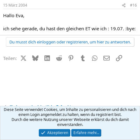
15 März 2004
#16
Hallo Eva,
ich sehe gerade, du hast den gleichen ET wie ich : 19.07. :bye:
Du musst dich einloggen oder registrieren, um hier zu antworten.
X (Twitter)
Bluesky
LinkedIn
Reddit
Pinterest
Tumblr
WhatsApp
E-Mail
Link
Teilen:
Kinderwunsch + künstliche Befruchtung
Diese Seite verwendet Cookies, um Inhalte zu personalisieren und dich nach
einem Login angemeldet zu halten, wenn du registriert bist.
Durch die weitere Nutzung unserer Webseite erklärst du dich damit
Kontakt
Nutzungsbedingungen
Datenschutz
Hilfe
R
einverstanden.
S
S
®
Community platform by XenForo
© 2010-2026 XenForo Ltd.
Akzeptieren
Erfahre mehr…