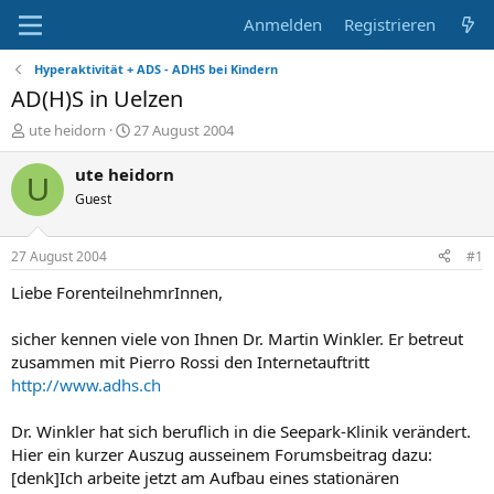
Anmelden
Registrieren
Hyperaktivität + ADS - ADHS bei Kindern
AD(H)S in Uelzen
E
E
ute heidorn
27 August 2004
r
r
s
s
ute heidorn
U
t
t
Guest
e
e
l
l
l
l
27 August 2004
#1
e
t
r
a
Liebe ForenteilnehmrInnen,
m
sicher kennen viele von Ihnen Dr. Martin Winkler. Er betreut
zusammen mit Pierro Rossi den Internetauftritt
http://www.adhs.ch
Dr. Winkler hat sich beruflich in die Seepark-Klinik verändert.
Hier ein kurzer Auszug ausseinem Forumsbeitrag dazu:
[denk]Ich arbeite jetzt am Aufbau eines stationären