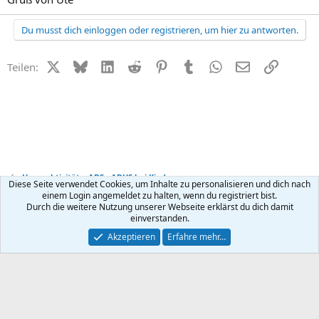
Du musst dich einloggen oder registrieren, um hier zu antworten.
X (Twitter)
Bluesky
LinkedIn
Reddit
Pinterest
Tumblr
WhatsApp
E-Mail
Link
Teilen:
Hyperaktivität + ADS - ADHS bei Kindern
Diese Seite verwendet Cookies, um Inhalte zu personalisieren und dich nach
einem Login angemeldet zu halten, wenn du registriert bist.
Durch die weitere Nutzung unserer Webseite erklärst du dich damit
Kontakt
Nutzungsbedingungen
Datenschutz
Hilfe
R
einverstanden.
S
S
®
Community platform by XenForo
© 2010-2026 XenForo Ltd.
Akzeptieren
Erfahre mehr…