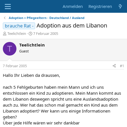
Anmelden
Registrieren
Adoption + Pflegeeltern - Deutschland / Ausland
Adoption aus dem Libanon
brauche Rat -
E
E
Teelichtlein
7 Februar 2005
r
r
s
s
Teelichtlein
T
t
t
Guest
e
e
l
l
l
l
7 Februar 2005
#1
e
t
r
a
Hallo Ihr Lieben da draussen,
m
nach 5 Fehlgeburten haben mein Mann und ich uns
entschlossen ein Kind zu adoptieren. Mein Mann kommt aus
dem Libanon deswegen spricht uns eine Auslandsadoption
auch zu. Wer hat das schon mal gemacht ein Kind aus dem
Libanon adoptiert? Wer kann uns einige Informationen
geben?
Über jede Hilfe wären wir sehr dankbar