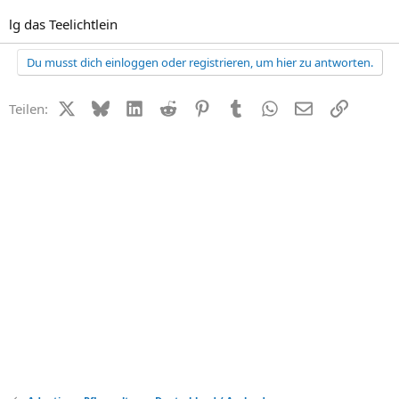
lg das Teelichtlein
Du musst dich einloggen oder registrieren, um hier zu antworten.
X (Twitter)
Bluesky
LinkedIn
Reddit
Pinterest
Tumblr
WhatsApp
E-Mail
Link
Teilen: