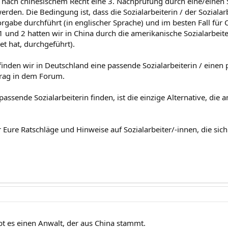
ach chinesischem Recht eine 3. Nachprüfung durch eine/einen So
rden. Die Bedingung ist, dass die Sozialarbeiterin / der Sozialar
rgabe durchführt (in englischer Sprache) und im besten Fall für Chi
1 und 2 hatten wir in China durch die amerikanische Sozialarbeit
et hat, durchgeführt).
finden wir in Deutschland eine passende Sozialarbeiterin / einen
trag in dem Forum.
 passende Sozialarbeiterin finden, ist die einzige Alternative, die 
r Eure Ratschläge und Hinweise auf Sozialarbeiter/-innen, die si
t es einen Anwalt, der aus China stammt.