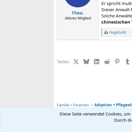
Er spricht mut
Dieser Anwalt 
Thea.
Solche Anwälte 
Aktives Mitglied
chinesischen
HugoGold
R
e
a
k
t
i
X (Twitter)
Bluesky
LinkedIn
Reddit
Pinter
Teilen:
o
n
e
n
:
Familie + Finanzen
Diese Seite verwendet Cookies, um I
Durch di