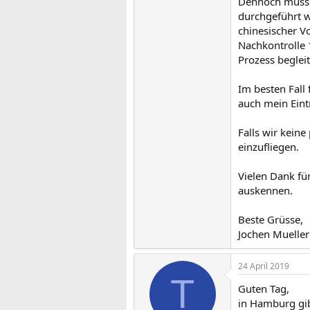
Dennoch muss n
durchgeführt we
chinesischer Vo
Nachkontrolle 
Prozess begleit
Im besten Fall 
auch mein Ein
Falls wir keine
einzufliegen.
Vielen Dank fü
auskennen.
Beste Grüsse,
Jochen Mueller
24 April 2019
T
Guten Tag,
in Hamburg gib