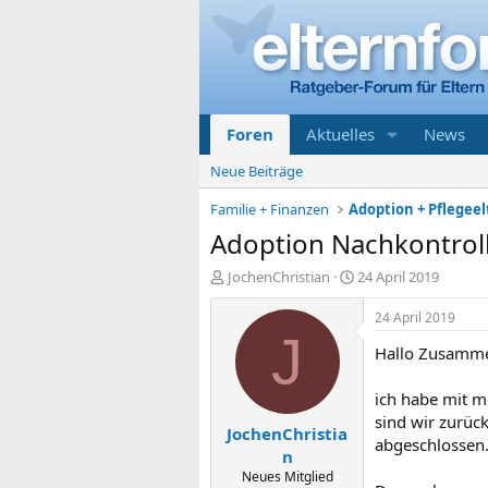
Foren
Aktuelles
News
Neue Beiträge
Familie + Finanzen
Adoption Nachkontrol
E
E
JochenChristian
24 April 2019
r
r
s
s
24 April 2019
t
t
J
Hallo Zusamm
e
e
l
l
l
l
ich habe mit m
e
t
sind wir zurüc
JochenChristia
r
a
abgeschlossen.
m
n
Neues Mitglied