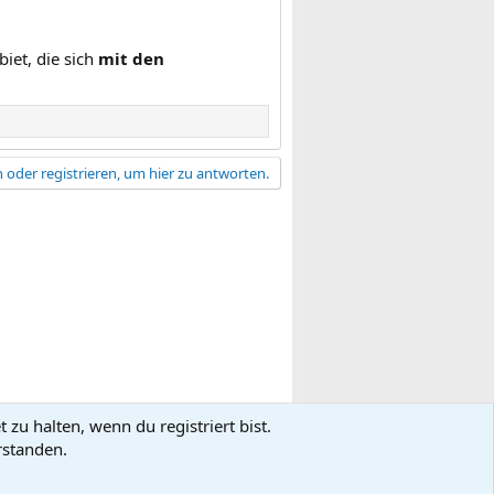
iet, die sich
mit den
 oder registrieren, um hier zu antworten.
zu halten, wenn du registriert bist.
gsbedingungen
Datenschutz
Hilfe
R
rstanden.
S
S