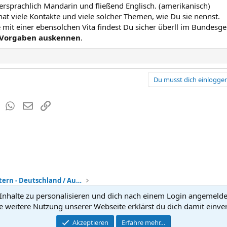
tersprachlich Mandarin und fließend Englisch. (amerikanisch)
hat viele Kontakte und viele solcher Themen, wie Du sie nennst.
mit einer ebensolchen Vita findest Du sicher überll im Bundesgeb
 Vorgaben auskennen
.
Du musst dich einloggen
est
Tumblr
WhatsApp
E-Mail
Link
Adoption + Pflegeeltern - Deutschland / Ausland
nhalte zu personalisieren und dich nach einem Login angemeldet 
Kontakt
Nutzun
e weitere Nutzung unserer Webseite erklärst du dich damit einve
®
Community platform by XenForo
Akzeptieren
Erfahre mehr…
© 2010-2026 XenForo Ltd.