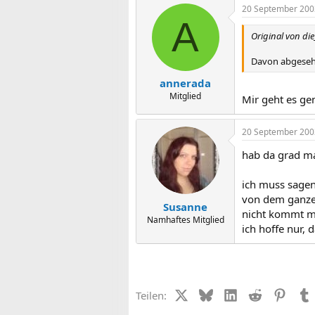
20 September 200
A
Original von die_
Davon abgesehe
annerada
Mitglied
Mir geht es ge
20 September 200
hab da grad ma
ich muss sagen
von dem ganzen
Susanne
nicht kommt mi
Namhaftes Mitglied
ich hoffe nur, 
X (Twitter)
Bluesky
LinkedIn
Reddit
Pinter
Teilen: