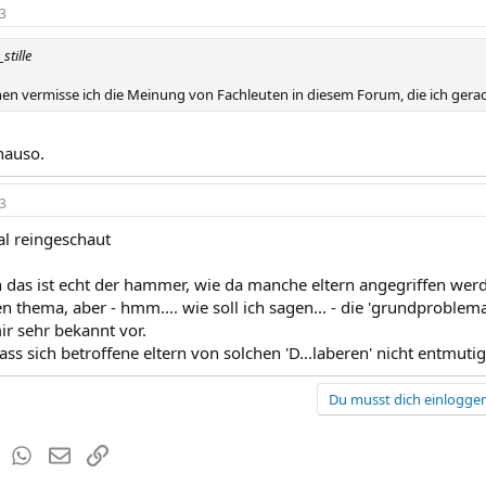
3
stille
n vermisse ich die Meinung von Fachleuten in diesem Forum, die ich gerade
nauso.
3
l reingeschaut
 das ist echt der hammer, wie da manche eltern angegriffen werd
 thema, aber - hmm.... wie soll ich sagen... - die 'grundprobl
r sehr bekannt vor.
dass sich betroffene eltern von solchen 'D...laberen' nicht entmuti
Du musst dich einloggen
est
Tumblr
WhatsApp
E-Mail
Link