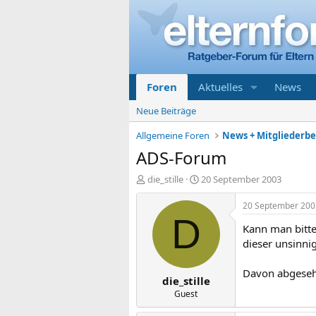
Foren
Aktuelles
News
Neue Beiträge
Allgemeine Foren
News + Mitgliederb
ADS-Forum
E
E
die_stille
20 September 2003
r
r
s
s
20 September 200
t
t
D
Kann man bitte
e
e
l
l
dieser unsinni
l
l
e
t
Davon abgesehe
die_stille
r
a
m
Guest