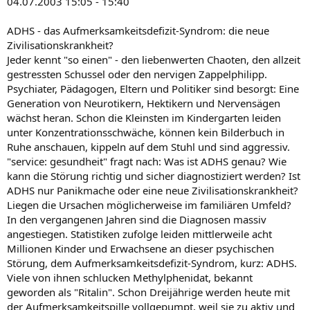
04.07.2003 15:05 - 15:40
ADHS - das Aufmerksamkeitsdefizit-Syndrom: die neue
Zivilisationskrankheit?
Jeder kennt "so einen" - den liebenwerten Chaoten, den allzeit
gestressten Schussel oder den nervigen Zappelphilipp.
Psychiater, Pädagogen, Eltern und Politiker sind besorgt: Eine
Generation von Neurotikern, Hektikern und Nervensägen
wächst heran. Schon die Kleinsten im Kindergarten leiden
unter Konzentrationsschwäche, können kein Bilderbuch in
Ruhe anschauen, kippeln auf dem Stuhl und sind aggressiv.
"service: gesundheit" fragt nach: Was ist ADHS genau? Wie
kann die Störung richtig und sicher diagnostiziert werden? Ist
ADHS nur Panikmache oder eine neue Zivilisationskrankheit?
Liegen die Ursachen möglicherweise im familiären Umfeld?
In den vergangenen Jahren sind die Diagnosen massiv
angestiegen. Statistiken zufolge leiden mittlerweile acht
Millionen Kinder und Erwachsene an dieser psychischen
Störung, dem Aufmerksamkeitsdefizit-Syndrom, kurz: ADHS.
Viele von ihnen schlucken Methylphenidat, bekannt
geworden als "Ritalin". Schon Dreijährige werden heute mit
der Aufmerksamkeitspille vollgepumpt, weil sie zu aktiv und