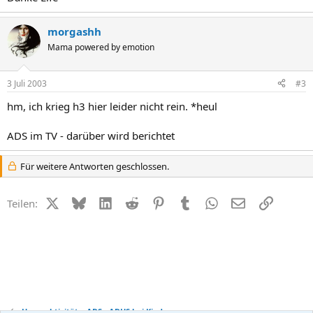
morgashh
Mama powered by emotion
3 Juli 2003
#3
hm, ich krieg h3 hier leider nicht rein. *heul
ADS im TV - darüber wird berichtet
Für weitere Antworten geschlossen.
X (Twitter)
Bluesky
LinkedIn
Reddit
Pinterest
Tumblr
WhatsApp
E-Mail
Link
Teilen:
Hyperaktivität + ADS - ADHS bei Kindern