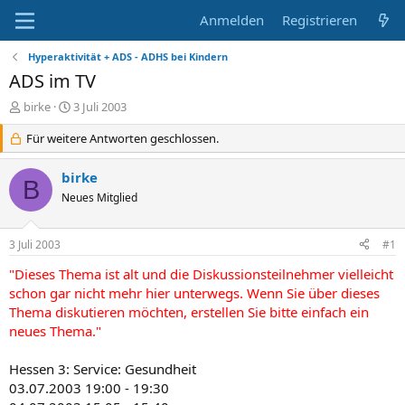
Anmelden
Registrieren
Hyperaktivität + ADS - ADHS bei Kindern
ADS im TV
E
E
birke
3 Juli 2003
r
r
s
Für weitere Antworten geschlossen.
s
t
t
e
e
birke
B
l
l
Neues Mitglied
l
l
e
t
r
a
3 Juli 2003
#1
m
"Dieses Thema ist alt und die Diskussionsteilnehmer vielleicht
schon gar nicht mehr hier unterwegs. Wenn Sie über dieses
Thema diskutieren möchten, erstellen Sie bitte einfach ein
neues Thema."
Hessen 3: Service: Gesundheit
03.07.2003 19:00 - 19:30