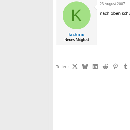
23 August 2007
K
nach oben sch
kishine
Neues Mitglied
X (Twitter)
Bluesky
LinkedIn
Reddit
Pinter
Teilen: