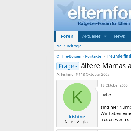
Foren
Aktuelles
News
Neue Beiträge
Online-Börsen + Kontakte
Freunde find
ältere Mamas a
Frage -
E
E
kishine
18 Oktober 2005
r
r
s
s
18 Oktober 2005
t
t
K
Hallo
e
e
l
l
l
l
sind hier Nürn
e
t
Wir haben eine
kishine
r
a
freuen wenn s
m
Neues Mitglied