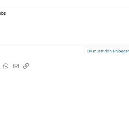
ubs
Du musst dich einloggen
est
Tumblr
WhatsApp
E-Mail
Link