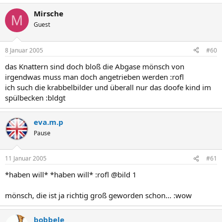
Mirsche
M
Guest
8 Januar 2005
#60
das Knattern sind doch bloß die Abgase mönsch von
irgendwas muss man doch angetrieben werden :rofl
ich such die krabbelbilder und überall nur das doofe kind im
spülbecken :bldgt
eva.m.p
Pause
11 Januar 2005
#61
*haben will* *haben will* :rofl @bild 1
mönsch, die ist ja richtig groß geworden schon... :wow
bobbele