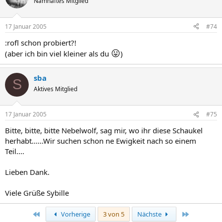
Namhaftes Mitglied
17 Januar 2005
#74
:rofl schon probiert?!
😛
(aber ich bin viel kleiner als du
)
sba
S
Aktives Mitglied
17 Januar 2005
#75
Bitte, bitte, bitte Nebelwolf, sag mir, wo ihr diese Schaukel
herhabt......Wir suchen schon ne Ewigkeit nach so einem
Teil....
Lieben Dank.
Viele Grüße Sybille
Erste
Letzte
Vorherige
3 von 5
Nächste