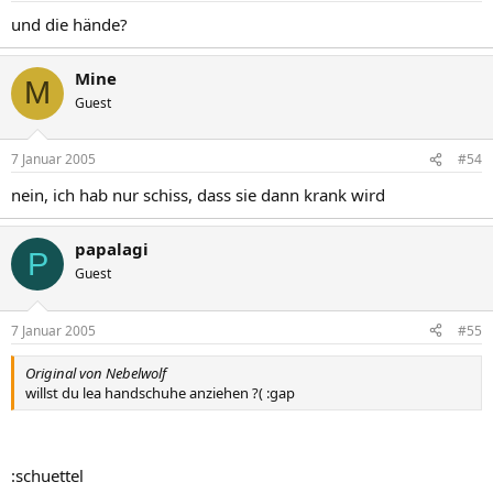
und die hände?
Mine
M
Guest
7 Januar 2005
#54
nein, ich hab nur schiss, dass sie dann krank wird
papalagi
P
Guest
7 Januar 2005
#55
Original von Nebelwolf
willst du lea handschuhe anziehen ?( :gap
:schuettel