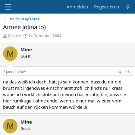
Anmelden
Registrieren
Meine Baby-Fotos
Aimee Jolina :o)
E
E
Galaxie
14 Dezember 2004
r
r
s
s
Mine
M
t
t
Guest
e
e
l
l
l
l
7 Januar 2005
#51
e
t
r
a
na das weiß ich doch. hätt ja sein können, dass du dir die
m
brust mit irgendwas einschmierst :rofl ich find's nur krass.
wobei ich wirklich stolz auf meinen hasenzahn bin, dass sie
hier rumkugelt ohne ende. wenn sie nur mal wieder vom
bauch auf den rücken kommen würde 0(
Mine
M
Guest