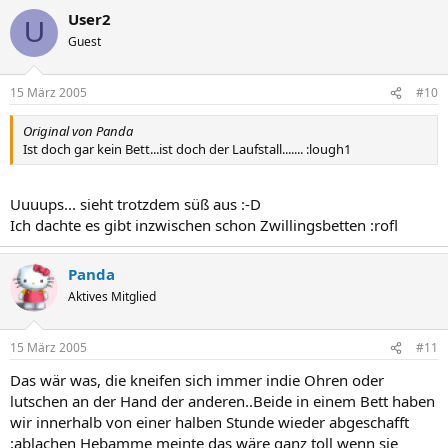
User2
U
Guest
15 März 2005
#10
Original von Panda
Ist doch gar kein Bett...ist doch der Laufstall....... :lough1
Uuuups... sieht trotzdem süß aus :-D
Ich dachte es gibt inzwischen schon Zwillingsbetten :rofl
Panda
Aktives Mitglied
15 März 2005
#11
Das wär was, die kneifen sich immer indie Ohren oder
lutschen an der Hand der anderen..Beide in einem Bett haben
wir innerhalb von einer halben Stunde wieder abgeschafft
:ablachen Hebamme meinte das wäre ganz toll wenn sie