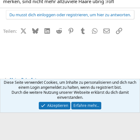
merken, sind nicht mehr allzuviele Haare übrig :rofl
Du musst dich einloggen oder registrieren, um hier zu antworten.
X (Twitter)
Bluesky
LinkedIn
Reddit
Pinterest
Tumblr
WhatsApp
E-Mail
Link
Teilen:
Meine Baby-Fotos
Diese Seite verwendet Cookies, um Inhalte zu personalisieren und dich nach
einem Login angemeldet zu halten, wenn du registriert bist.
Durch die weitere Nutzung unserer Webseite erklärst du dich damit
Kontakt
Nutzungsbedingungen
Datenschutz
Hilfe
R
einverstanden.
S
S
®
Community platform by XenForo
© 2010-2026 XenForo Ltd.
Akzeptieren
Erfahre mehr…