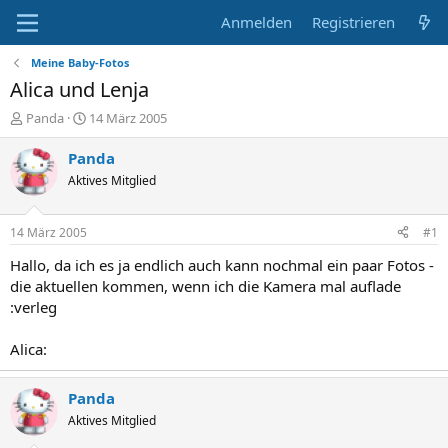
Anmelden
Registrieren
Meine Baby-Fotos
Alica und Lenja
E
E
Panda
14 März 2005
r
r
s
s
Panda
t
t
Aktives Mitglied
e
e
l
l
l
l
14 März 2005
#1
e
t
r
a
Hallo, da ich es ja endlich auch kann nochmal ein paar Fotos -
m
die aktuellen kommen, wenn ich die Kamera mal auflade
:verleg
Alica:
Panda
Aktives Mitglied