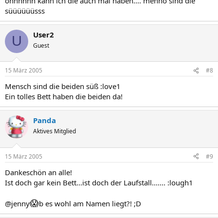
ohhhhhh kann ich die auch mal haben.... menno sind die
süüüüüüsss
User2
U
Guest
15 März 2005
#8
Mensch sind die beiden süß :love1
Ein tolles Bett haben die beiden da!
Panda
Aktives Mitglied
15 März 2005
#9
Dankeschön an alle!
Ist doch gar kein Bett...ist doch der Laufstall....... :lough1
😱
@jenny
b es wohl am Namen liegt?! ;D