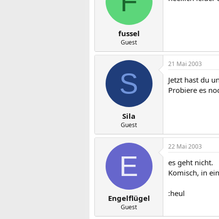
F
fussel
Guest
21 Mai 2003
S
Jetzt hast du 
Probiere es no
Sila
Guest
22 Mai 2003
E
es geht nicht.
Komisch, in ei
:heul
Engelflügel
Guest