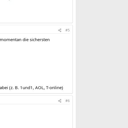
#5
d momentan die sichersten
bei (z. B. 1und1, AOL, T-online)
#6