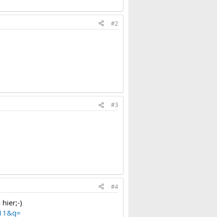
#2
#3
#4
hier;-)
711&q=