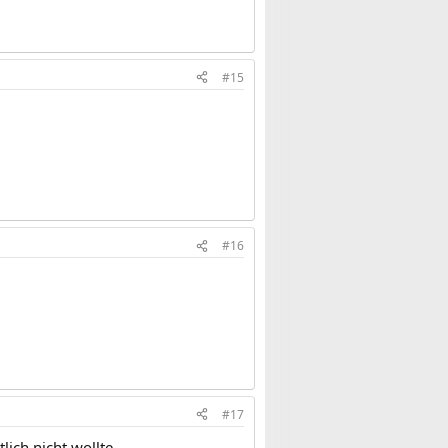
#15
#16
#17
ich nicht wollte