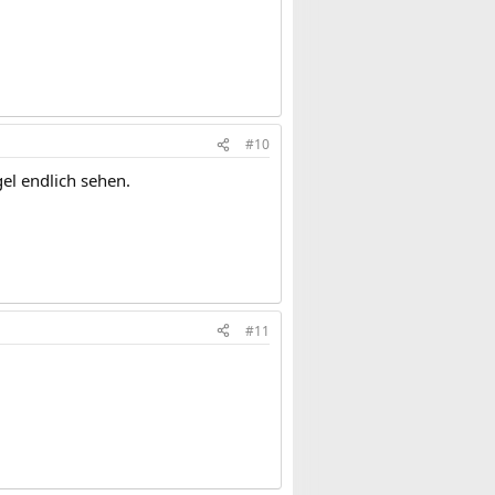
#10
el endlich sehen.
#11