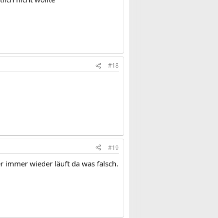
#18
#19
 immer wieder läuft da was falsch.