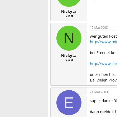
Nickyta
Guest
19 Mai 2003
N
wer guten kost
http://www.mic
bei Freenet ko
Nickyta
Guest
http://www.chr
oder eben beza
Bei vielen Pro
21 Mai 2003
E
super, danke fü
dann melde ich