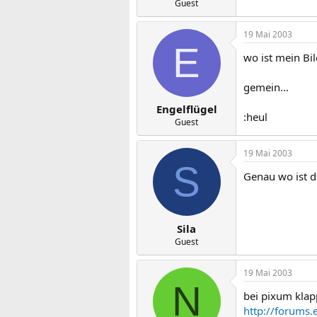
Guest
19 Mai 2003
E
wo ist mein Bild
gemein...
Engelflügel
:heul
Guest
19 Mai 2003
S
Genau wo ist d
Sila
Guest
19 Mai 2003
N
bei pixum klapp
http://forum