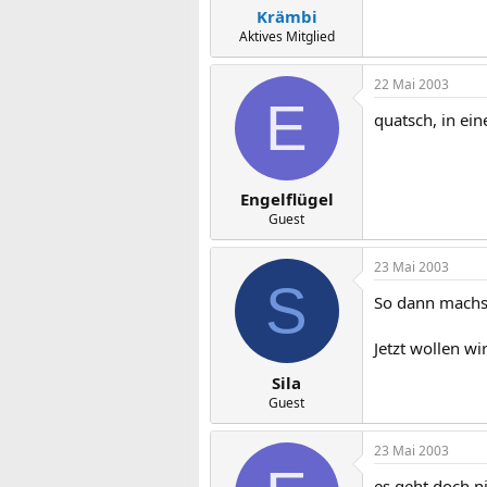
Krämbi
Aktives Mitglied
22 Mai 2003
E
quatsch, in ei
Engelflügel
Guest
23 Mai 2003
S
So dann machst
Jetzt wollen wi
Sila
Guest
23 Mai 2003
es geht doch n