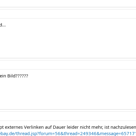
...
ein Bild??????
t externes Verlinken auf Dauer leider nicht mehr, ist nachzulesen 
s.ebay.de/thread.jsp?forum=56&thread=249346&message=6571