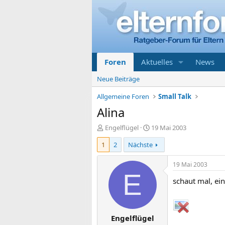
Foren
Aktuelles
News
Neue Beiträge
Allgemeine Foren
Small Talk
Alina
E
E
Engelflügel
19 Mai 2003
r
r
1
2
Nächste
s
s
t
t
e
e
19 Mai 2003
l
l
E
schaut mal, ein
l
l
e
t
r
a
m
Engelflügel