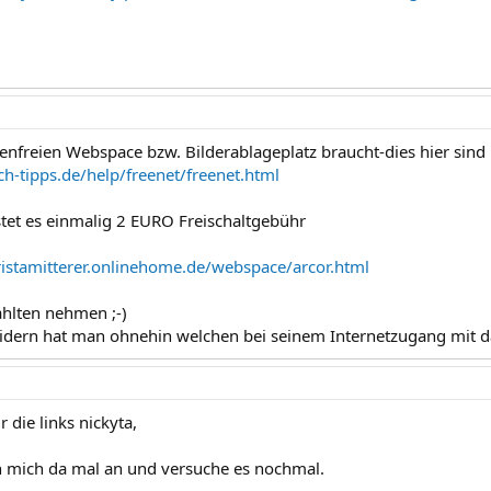
enfreien Webspace bzw. Bilderablageplatz braucht-dies hier sin
h-tipps.de/help/freenet/freenet.html
stet es einmalig 2 EURO Freischaltgebühr
istamitterer.onlinehome.de/webspace/arcor.html
hlten nehmen ;-)
vidern hat man ohnehin welchen bei seinem Internetzugang mit da
r die links nickyta,
 mich da mal an und versuche es nochmal.