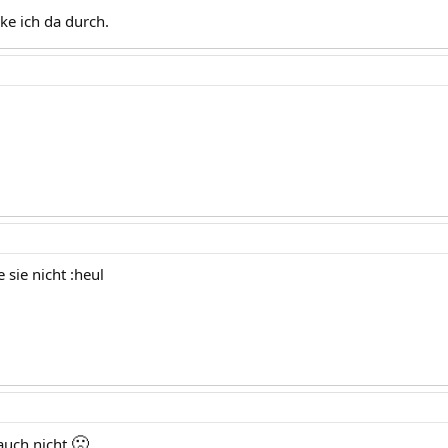
cke ich da durch.
 sie nicht :heul
🙁
 auch nicht