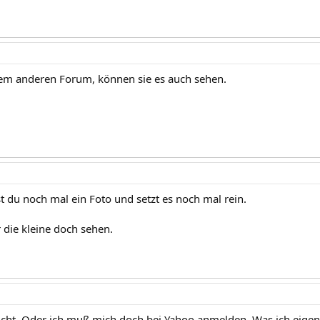
nem anderen Forum, können sie es auch sehen.
 du noch mal ein Foto und setzt es noch mal rein.
r die kleine doch sehen.
icht. Oder ich muß mich doch bei Yahoo anmelden. Was ich eigentl