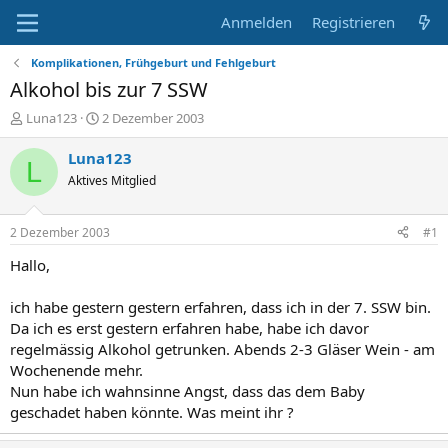
Anmelden
Registrieren
Komplikationen, Frühgeburt und Fehlgeburt
Alkohol bis zur 7 SSW
E
E
Luna123
2 Dezember 2003
r
r
s
s
Luna123
L
t
t
Aktives Mitglied
e
e
l
l
l
l
2 Dezember 2003
#1
e
t
r
a
Hallo,
m
ich habe gestern gestern erfahren, dass ich in der 7. SSW bin.
Da ich es erst gestern erfahren habe, habe ich davor
regelmässig Alkohol getrunken. Abends 2-3 Gläser Wein - am
Wochenende mehr.
Nun habe ich wahnsinne Angst, dass das dem Baby
geschadet haben könnte. Was meint ihr ?