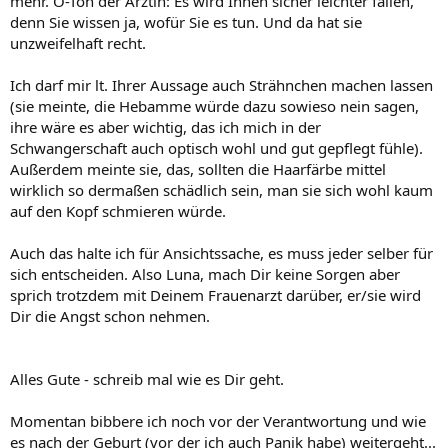
mehr. O-Ton der Ärztin: Es wird Ihnen sicher leichter fallen,
denn Sie wissen ja, wofür Sie es tun. Und da hat sie
unzweifelhaft recht.
Ich darf mir lt. Ihrer Aussage auch Strähnchen machen lassen
(sie meinte, die Hebamme würde dazu sowieso nein sagen,
ihre wäre es aber wichtig, das ich mich in der
Schwangerschaft auch optisch wohl und gut gepflegt fühle).
Außerdem meinte sie, das, sollten die Haarfärbe mittel
wirklich so dermaßen schädlich sein, man sie sich wohl kaum
auf den Kopf schmieren würde.
Auch das halte ich für Ansichtssache, es muss jeder selber für
sich entscheiden. Also Luna, mach Dir keine Sorgen aber
sprich trotzdem mit Deinem Frauenarzt darüber, er/sie wird
Dir die Angst schon nehmen.
Alles Gute - schreib mal wie es Dir geht.
Momentan bibbere ich noch vor der Verantwortung und wie
es nach der Geburt (vor der ich auch Panik habe) weitergeht...