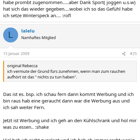
habe prombt zugenommen.....aber Dank Sport( joggen u.s.w)
hat sich das wieder gegeben....wobei ich so das Gefühl habe
ich setze Winterspeck an.... :rofl
lalelu
L
Namhaftes Mitglied
15 Januar 2009
#25
original Rebecca
ich vermute der Grund fürs zunehmen, wenn man zum rauchen
aufhört ist das " nichts zu tun haben".
Das ist es. bsp. ich schau fern dann kommt Werbung und ich
bin raus hab eine geraucht dann war die Werbung aus und
ich sah weiter Fern.
Jetzt ist Werbung und ich geh an den Kühlschrank und hol mir
was zu essen.. :shake
Viel hab ich nicht zugelegt und ich hab eh immer recht wenig